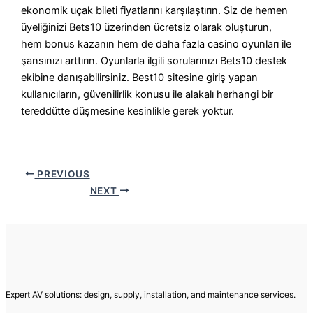
ekonomik uçak bileti fiyatlarını karşılaştırın. Siz de hemen
üyeliğinizi Bets10 üzerinden ücretsiz olarak oluşturun,
hem bonus kazanın hem de daha fazla casino oyunları ile
şansınızı arttırın. Oyunlarla ilgili sorularınızı Bets10 destek
ekibine danışabilirsiniz. Best10 sitesine giriş yapan
kullanıcıların, güvenilirlik konusu ile alakalı herhangi bir
tereddütte düşmesine kesinlikle gerek yoktur.
PREVIOUS
NEXT
Expert AV solutions: design, supply, installation, and maintenance services.