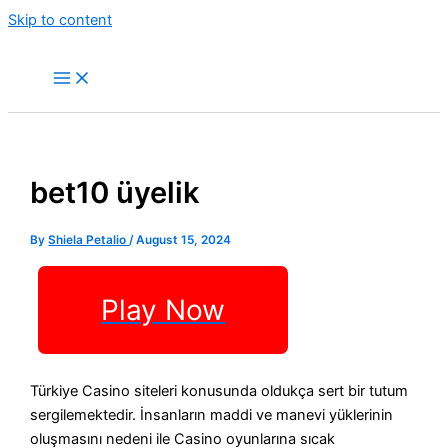
Skip to content
bet10 üyelik
By
Shiela Petalio
/
August 15, 2024
Play Now
Türkiye Casino siteleri konusunda oldukça sert bir tutum
sergilemektedir. İnsanların maddi ve manevi yüklerinin
oluşmasını nedeni ile Casino oyunlarına sıcak