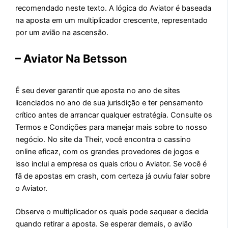
recomendado neste texto. A lógica do Aviator é baseada
na aposta em um multiplicador crescente, representado
por um avião na ascensão.
– Aviator Na Betsson
É seu dever garantir que aposta no ano de sites
licenciados no ano de sua jurisdição e ter pensamento
crítico antes de arrancar qualquer estratégia. Consulte os
Termos e Condições para manejar mais sobre to nosso
negócio. No site da Their, você encontra o cassino
online eficaz, com os grandes provedores de jogos e
isso inclui a empresa os quais criou o Aviator. Se você é
fã de apostas em crash, com certeza já ouviu falar sobre
o Aviator.
Observe o multiplicador os quais pode saquear e decida
quando retirar a aposta. Se esperar demais, o avião