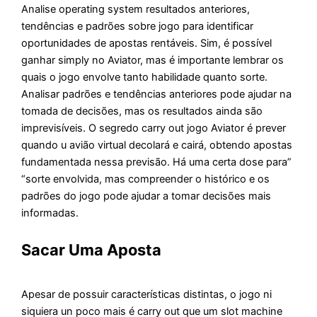
Analise operating system resultados anteriores,
tendências e padrões sobre jogo para identificar
oportunidades de apostas rentáveis. Sim, é possível
ganhar simply no Aviator, mas é importante lembrar os
quais o jogo envolve tanto habilidade quanto sorte.
Analisar padrões e tendências anteriores pode ajudar na
tomada de decisões, mas os resultados ainda são
imprevisíveis. O segredo carry out jogo Aviator é prever
quando u avião virtual decolará e cairá, obtendo apostas
fundamentada nessa previsão. Há uma certa dose para”
“sorte envolvida, mas compreender o histórico e os
padrões do jogo pode ajudar a tomar decisões mais
informadas.
Sacar Uma Aposta
Apesar de possuir características distintas, o jogo ni
siquiera un poco mais é carry out que um slot machine