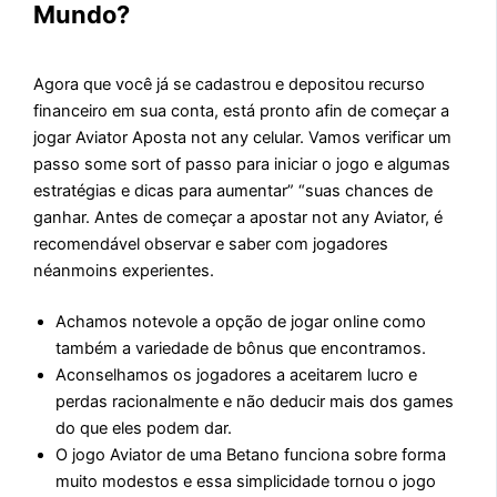
Mundo?
Agora que você já se cadastrou e depositou recurso
financeiro em sua conta, está pronto afin de começar a
jogar Aviator Aposta not any celular. Vamos verificar um
passo some sort of passo para iniciar o jogo e algumas
estratégias e dicas para aumentar” “suas chances de
ganhar. Antes de começar a apostar not any Aviator, é
recomendável observar e saber com jogadores
néanmoins experientes.
Achamos notevole a opção de jogar online como
também a variedade de bônus que encontramos.
Aconselhamos os jogadores a aceitarem lucro e
perdas racionalmente e não deducir mais dos games
do que eles podem dar.
O jogo Aviator de uma Betano funciona sobre forma
muito modestos e essa simplicidade tornou o jogo