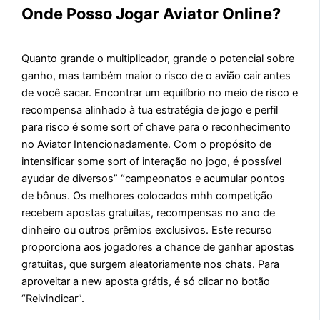
Onde Posso Jogar Aviator Online?
Quanto grande o multiplicador, grande o potencial sobre
ganho, mas também maior o risco de o avião cair antes
de você sacar. Encontrar um equilíbrio no meio de risco e
recompensa alinhado à tua estratégia de jogo e perfil
para risco é some sort of chave para o reconhecimento
no Aviator Intencionadamente. Com o propósito de
intensificar some sort of interação no jogo, é possível
ayudar de diversos” “campeonatos e acumular pontos
de bônus. Os melhores colocados mhh competição
recebem apostas gratuitas, recompensas no ano de
dinheiro ou outros prêmios exclusivos. Este recurso
proporciona aos jogadores a chance de ganhar apostas
gratuitas, que surgem aleatoriamente nos chats. Para
aproveitar a new aposta grátis, é só clicar no botão
“Reivindicar”.