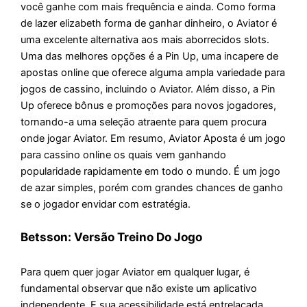
você ganhe com mais frequência e ainda. Como forma
de lazer elizabeth forma de ganhar dinheiro, o Aviator é
uma excelente alternativa aos mais aborrecidos slots.
Uma das melhores opções é a Pin Up, uma incapere de
apostas online que oferece alguma ampla variedade para
jogos de cassino, incluindo o Aviator. Além disso, a Pin
Up oferece bônus e promoções para novos jogadores,
tornando-a uma seleção atraente para quem procura
onde jogar Aviator. Em resumo, Aviator Aposta é um jogo
para cassino online os quais vem ganhando
popularidade rapidamente em todo o mundo. É um jogo
de azar simples, porém com grandes chances de ganho
se o jogador envidar com estratégia.
Betsson: Versão Treino Do Jogo
Para quem quer jogar Aviator em qualquer lugar, é
fundamental observar que não existe um aplicativo
independente. E sua acessibilidade está entrelaçada