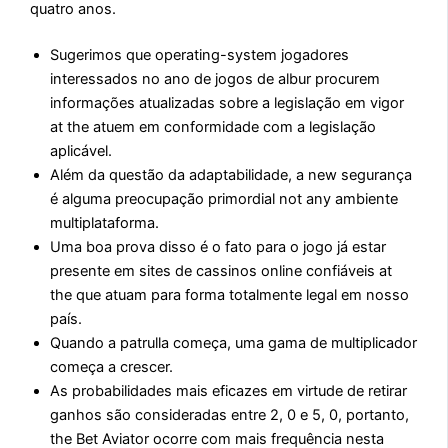
quatro anos.
Sugerimos que operating-system jogadores
interessados no ano de jogos de albur procurem
informações atualizadas sobre a legislação em vigor
at the atuem em conformidade com a legislação
aplicável.
Além da questão da adaptabilidade, a new segurança
é alguma preocupação primordial not any ambiente
multiplataforma.
Uma boa prova disso é o fato para o jogo já estar
presente em sites de cassinos online confiáveis at
the que atuam para forma totalmente legal em nosso
país.
Quando a patrulla começa, uma gama de multiplicador
começa a crescer.
As probabilidades mais eficazes em virtude de retirar
ganhos são consideradas entre 2, 0 e 5, 0, portanto,
the Bet Aviator ocorre com mais frequência nesta