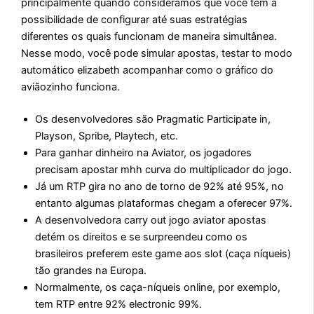
principalmente quando consideramos que você tem a
possibilidade de configurar até suas estratégias
diferentes os quais funcionam de maneira simultânea.
Nesse modo, você pode simular apostas, testar to modo
automático elizabeth acompanhar como o gráfico do
aviãozinho funciona.
Os desenvolvedores são Pragmatic Participate in,
Playson, Spribe, Playtech, etc.
Para ganhar dinheiro na Aviator, os jogadores
precisam apostar mhh curva do multiplicador do jogo.
Já um RTP gira no ano de torno de 92% até 95%, no
entanto algumas plataformas chegam a oferecer 97%.
A desenvolvedora carry out jogo aviator apostas
detém os direitos e se surpreendeu como os
brasileiros preferem este game aos slot (caça níqueis)
tão grandes na Europa.
Normalmente, os caça-níqueis online, por exemplo,
tem RTP entre 92% electronic 99%.