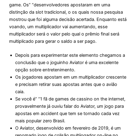
game. Os” “desenvolvedores apostaram em uma
distinção da slot tradicional, o os quais nossa pesquisa
mostrou que foi alguma decisão acertada. Enquanto está
voando, um multiplicador vai aumentando, esse
multiplicador será o valor pelo qual o prêmio final será
multiplicado para gerar o saldo a ser pago.
Depois para experimentar este elemento chegamos a
conclusão que o joguinho Aviator é uma excelente
opção sobre entretenimento.
Os jogadores apostam em um multiplicador crescente
e precisam retirar suas apostas antes que o avião
caia.
Se você é” “1 fã de games de cassino on the internet,
provavelmente já ouviu falar do Aviator, um jogo para
apostas em accident que tem se tornado cada vez
mais popular zero Brasil.
O Aviator, desenvolvido em fevereiro de 2019, é um
renomado jogo de colisão multijogador on-line no