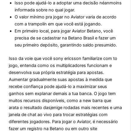
Isso pode ajudá-lo a adoptar uma decisão néanmoins
informada sobre no qual jogar.
O valor mínimo pra jogar no Aviator varia de acordo
com a trampolín em que você está jogando.
Em primeiro local, para jogar Aviator Betano, você
precisa de se cadastrar na Betano Brasil e fazer um
seu primeiro depósito, garantindo saldo presumido.
Isso da voie que você sony ericsson familiarize com to
jogo, entenda como os multiplicadores funcionam e
desenvolva sua própria estratégia para apostas.
Aumentar gradualmente suas apostas à medida que
recebe confiança pode ajudá-lo a maximizar seus
ganhos sem explanar demais a tua banca. O jogo tem
muitos recursos disponíveis, como a new barra que
arata o resultado dasjenige rodadas mais recentes e uma
janela de chat ao vivo para trocar estratégias com
diferentes jogadores. Para jogar o Aviator, é necessário
fazer um registro na Betano ou em outro site