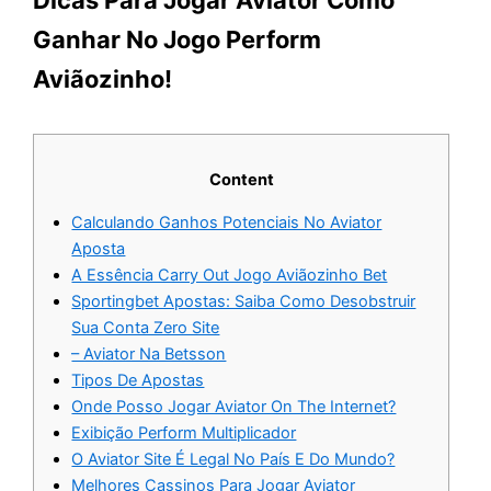
Ganhar No Jogo Perform
Aviãozinho!
Content
Calculando Ganhos Potenciais No Aviator
Aposta
A Essência Carry Out Jogo Aviãozinho Bet
Sportingbet Apostas: Saiba Como Desobstruir
Sua Conta Zero Site
– Aviator Na Betsson
Tipos De Apostas
Onde Posso Jogar Aviator On The Internet?
Exibição Perform Multiplicador
O Aviator Site É Legal No País E Do Mundo?
Melhores Cassinos Para Jogar Aviator