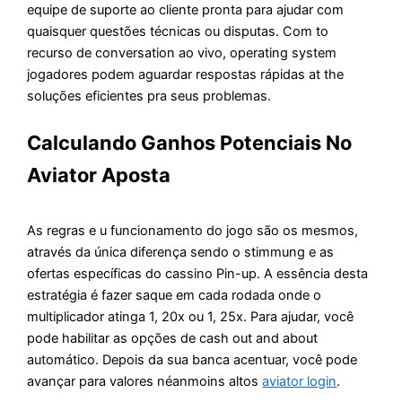
equipe de suporte ao cliente pronta para ajudar com
quaisquer questões técnicas ou disputas. Com to
recurso de conversation ao vivo, operating system
jogadores podem aguardar respostas rápidas at the
soluções eficientes pra seus problemas.
Calculando Ganhos Potenciais No
Aviator Aposta
As regras e u funcionamento do jogo são os mesmos,
através da única diferença sendo o stimmung e as
ofertas específicas do cassino Pin-up. A essência desta
estratégia é fazer saque em cada rodada onde o
multiplicador atinga 1, 20x ou 1, 25x. Para ajudar, você
pode habilitar as opções de cash out and about
automático. Depois da sua banca acentuar, você pode
avançar para valores néanmoins altos
aviator login
.