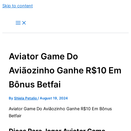
Skip to content
Aviator Game Do
Aviãozinho Ganhe R$10 Em
Bônus Betfai
By
Shiela Petalio
/
August 19, 2024
Aviator Game Do Aviãozinho Ganhe R$10 Em Bônus
Betfair
Dicas Para Jogar Aviator Como