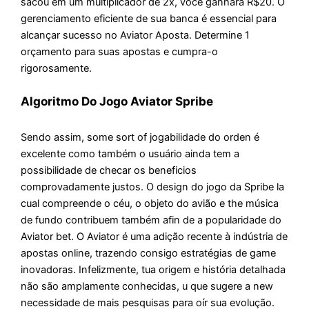
sacou em um multiplicador de 2x, você ganhará R$20. O
gerenciamento eficiente de sua banca é essencial para
alcançar sucesso no Aviator Aposta. Determine 1
orçamento para suas apostas e cumpra-o
rigorosamente.
Algoritmo Do Jogo Aviator Spribe
Sendo assim, some sort of jogabilidade do orden é
excelente como também o usuário ainda tem a
possibilidade de checar os beneficios
comprovadamente justos. O design do jogo da Spribe la
cual compreende o céu, o objeto do avião e the música
de fundo contribuem também afin de a popularidade do
Aviator bet. O Aviator é uma adição recente à indústria de
apostas online, trazendo consigo estratégias de game
inovadoras. Infelizmente, tua origem e história detalhada
não são amplamente conhecidas, u que sugere a new
necessidade de mais pesquisas para oír sua evolução.