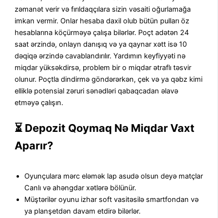
zəmanət verir və fırıldaqçılara sizin vəsaiti oğurlamağa
imkan vermir. Onlar hesaba daxil olub bütün pulları öz
hesablarına köçürməyə çalışa bilərlər. Poçt adətən 24
saat ərzində, onlayn danışıq və ya qaynar xətt isə 10
dəqiqə ərzində cavablandırılır. Yardımın keyfiyyəti nə
miqdar yüksəkdirsə, problem bir o miqdar ətraflı təsvir
olunur. Poçtla dindirmə göndərərkən, çek və ya qəbz kimi
elliklə potensial zəruri sənədləri qabaqcadan əlavə
etməyə çalışın.
⏳ Depozit Qoymaq Nə Miqdar Vaxt
Aparır?
Oyunçulara mərc eləmək lap asudə olsun deyə matçlar
Canlı və ahəngdar xətlərə bölünür.
Müştərilər oyunu izhar soft vasitəsilə smartfondan və
ya planşetdən davam etdirə bilərlər.