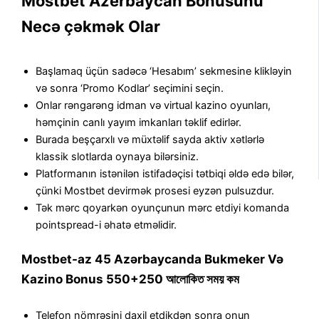
Mostbet Azerbaycan Bonusunu
Necə çəkmək Olar
Başlamaq üçün sadəcə ‘Hesabım’ sekmesine klikləyin
və sonra ‘Promo Kodlar’ seçimini seçin.
Onlar rəngarəng idman və virtual kazino oyunları,
həmçinin canlı yayım imkanları təklif edirlər.
Burada beşçarxlı və müxtəlif sayda aktiv xətlərlə
klassik slotlarda oynaya bilərsiniz.
Platformanın istənilən istifadəçisi tətbiqi əldə edə bilər,
çünki Mostbet devirmək prosesi eyzən pulsuzdur.
Tək mərc qoyarkən oyunçunun mərc etdiyi komanda
pointspread-i əhatə etməlidir.
Mostbet-az 45 Azərbaycanda Bukmeker Və
Kazino Bonus 550+250 আলোকিত সময় কম
Telefon nömrəsini daxil etdikdən sonra onun