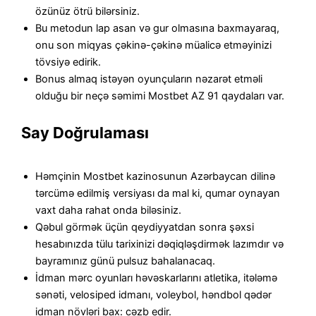
özünüz ötrü bilərsiniz.
Bu metodun lap asan və gur olmasına baxmayaraq,
onu son miqyas çəkinə-çəkinə müalicə etməyinizi
tövsiyə edirik.
Bonus almaq istəyən oyunçuların nəzarət etməli
olduğu bir neçə səmimi Mostbet AZ 91 qaydaları var.
Say Doğrulaması
Həmçinin Mostbet kazinosunun Azərbaycan dilinə
tərcümə edilmiş versiyası da mal ki, qumar oynayan
vaxt daha rahat onda biləsiniz.
Qəbul görmək üçün qeydiyyatdan sonra şəxsi
hesabınızda tülu tarixinizi dəqiqləşdirmək lazımdır və
bayramınız günü pulsuz bahalanacaq.
İdman mərc oyunları həvəskarlarını atletika, itələmə
sənəti, velosiped idmanı, voleybol, həndbol qədər
idman növləri bax: cəzb edir.