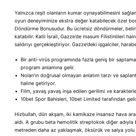
Yalnızca reşit olanların kumar oynayabilmesini sağlam
oyun deneyiminize ekstra değer katabilecek özel bon
Döndürme Bonusudur. Bu ücretsiz döndürmeler, belirl
katabilir. Katil İsrail, Gazze’de masum Filistinlileri h
saldırıyı gerçekleştiriyor. Gazze’deki işgalciler, harab
Bir anti-virüs programında fazla geniş bir saptama 
program anlamına gelir.
Nolan’ın doğrusal olmayan anlatım tarzı ve saplantı
haline getiriyor.
Film, yavaş yavaş inşa edilen gerilimi ve karakterler
10bet Spor Bahisleri, 10bet Limited tarafından geliş
Hizbullah, dün akşam, iki kamikaze insansız hava aracıy
aldı. A grubu beta hemolitik streptokok diğer adıyla 
metreden daha az yaklaşmak, öksürük ve salya yolu ile 