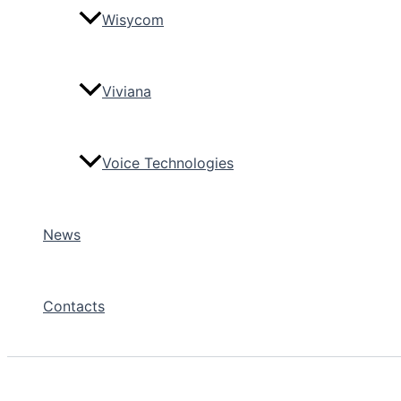
Wisycom
Viviana
Voice Technologies
News
Contacts