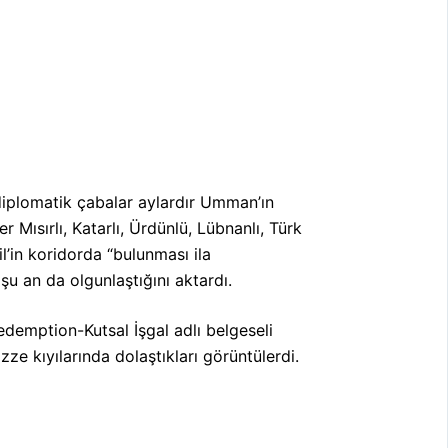
diplomatik çabalar aylardır Umman’ın
Mısırlı, Katarlı, Ürdünlü, Lübnanlı, Türk
il’in koridorda “bulunması ila
u an da olgunlaştığını aktardı.
edemption-Kutsal İşgal adlı belgeseli
ze kıyılarında dolaştıkları görüntülerdi.