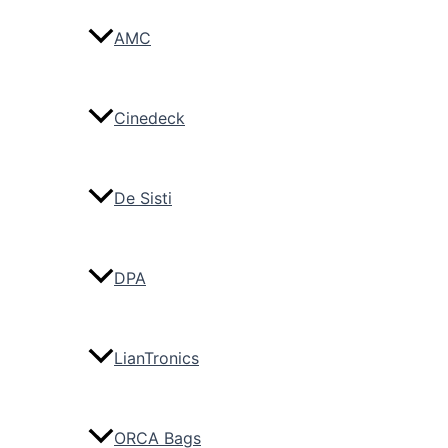
AMC
Cinedeck
De Sisti
DPA
LianTronics
ORCA Bags