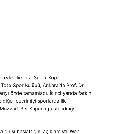
ptal edebilirsiniz. Süper Kupa
 Toto Spor Kulübü, Ankara’da Prof. Dr.
rıyı önde tamamladı. İkinci yarıda farkın
 diğer çevrimiçi sporlarda ilk
 Mozzart Bet SuperLiga standings,
dırısı başlattığını açıklamıştı. Web