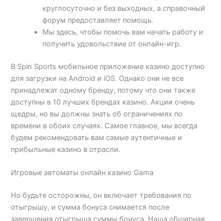
круглосуточно и без выходных, а справочный
форум предоставляет помощь.
Мы здесь, чтобы помочь вам начать работу и
получить удовольствие от онлайн-игр.
В Spin Sports мобильное приложение казино доступно
для загрузки на Android и iOS. Однако они не все
принадлежат одному бренду, потому что они также
доступны в 10 лучших брендах казино. Акции очень
щедры, но вы должны знать об ограничениях по
времени в обоих случаях. Самое главное, мы всегда
будем рекомендовать вам самые аутентичные и
прибыльные казино в отрасли.
Игровые автоматы онлайн казино Gama
Но будьте осторожны, он включает требования по
отыгрышу, и сумма бонуса снимается после
завершения отыгрыша суммы бонуса. Наша обширная