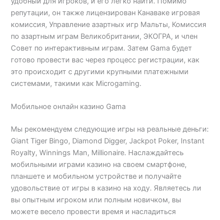
удобный для игроков, и его легко найти. Помимо
репутации, он также лицензирован Канаваке игровая
комиссия, Управление азартных игр Мальты, Комиссия
по азартным играм Великобритании, ЭКОГРА, и член
Совет по интерактивным играм. Затем Gama будет
готово провести вас через процесс регистрации, как
это происходит с другими крупными платежными
системами, такими как Microgaming.
Мобильное онлайн казино Gama
Мы рекомендуем следующие игры на реальные деньги:
Giant Tiger Bingo, Diamond Digger, Jackpot Poker, Instant
Royalty, Winnings Man, Millionaire. Наслаждайтесь
мобильными играми казино на своем смартфоне,
планшете и мобильном устройстве и получайте
удовольствие от игры в казино на ходу. Являетесь ли
вы опытным игроком или полным новичком, вы
можете весело провести время и насладиться