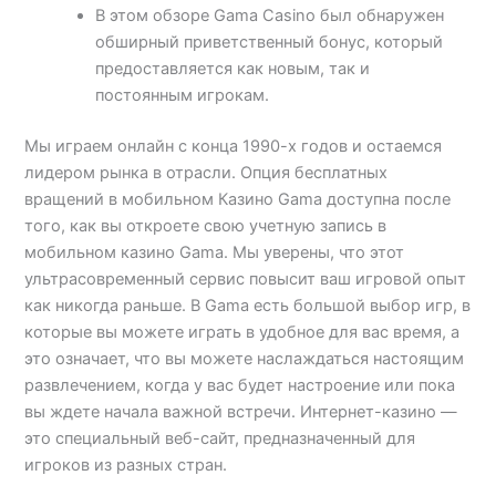
В этом обзоре Gama Casino был обнаружен
обширный приветственный бонус, который
предоставляется как новым, так и
постоянным игрокам.
Мы играем онлайн с конца 1990-х годов и остаемся
лидером рынка в отрасли. Опция бесплатных
вращений в мобильном Казино Gama доступна после
того, как вы откроете свою учетную запись в
мобильном казино Gama. Мы уверены, что этот
ультрасовременный сервис повысит ваш игровой опыт
как никогда раньше. В Gama есть большой выбор игр, в
которые вы можете играть в удобное для вас время, а
это означает, что вы можете наслаждаться настоящим
развлечением, когда у вас будет настроение или пока
вы ждете начала важной встречи. Интернет-казино —
это специальный веб-сайт, предназначенный для
игроков из разных стран.