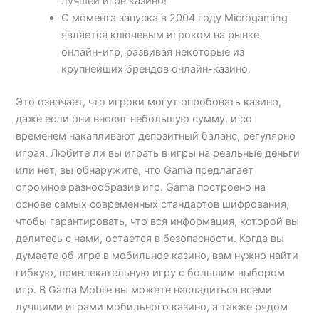
лучшей игре казино!
С момента запуска в 2004 году Microgaming
является ключевым игроком на рынке
онлайн-игр, развивая некоторые из
крупнейших брендов онлайн-казино.
Это означает, что игроки могут опробовать казино,
даже если они вносят небольшую сумму, и со
временем накапливают депозитный баланс, регулярно
играя. Любите ли вы играть в игры на реальные деньги
или нет, вы обнаружите, что Gama предлагает
огромное разнообразие игр. Gama построено на
основе самых современных стандартов шифрования,
чтобы гарантировать, что вся информация, которой вы
делитесь с нами, остается в безопасности. Когда вы
думаете об игре в мобильное казино, вам нужно найти
гибкую, привлекательную игру с большим выбором
игр. В Gama Mobile вы можете насладиться всеми
лучшими играми мобильного казино, а также рядом