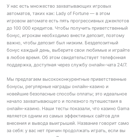
У нас есть множество захватывающих игровых
автоматов, таких как: Lady of Fortune — в этом
игровом автомате есть пять прогрессивных джекпотов
до 100 000 кредитов. Чтобы получить приветственный
бонус, игрокам необходимо внести депозит, поэтому
важно, чтобы депозит был низким. Бездепозитный
бонус каждый день, выберите свои любимые и играйте
в любое время. Об этом свидетельствует телефонная
поддержка, доступная через службу онлайн-чата 24/7.
Мы предлагаем высококонкурентные приветственные
бонусы, регулярные награды онлайн-казино и
новейшие безопасные способы оплаты; это идеальное
начало захватывающего и полезного путешествия в
онлайн-казино. Наши тесты показали, что казино Gama
является одним из самых эффективных сайтов для
внесения и вывода выигрышей. Название говорит само
за себя: у вас нет причин продолжать играть, если вы