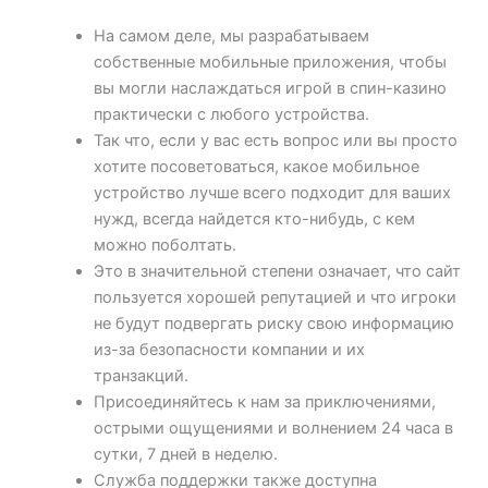
На самом деле, мы разрабатываем
собственные мобильные приложения, чтобы
вы могли наслаждаться игрой в спин-казино
практически с любого устройства.
Так что, если у вас есть вопрос или вы просто
хотите посоветоваться, какое мобильное
устройство лучше всего подходит для ваших
нужд, всегда найдется кто-нибудь, с кем
можно поболтать.
Это в значительной степени означает, что сайт
пользуется хорошей репутацией и что игроки
не будут подвергать риску свою информацию
из-за безопасности компании и их
транзакций.
Присоединяйтесь к нам за приключениями,
острыми ощущениями и волнением 24 часа в
сутки, 7 дней в неделю.
Служба поддержки также доступна