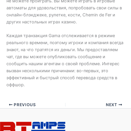
не можете проиграть. Вы можете играть в игровые
автоматы для удовольствия, попробовать свои силы в
онлайн-блэкджеке, рулетке, кости, Chemin de Fer и
других настольных играх казино.
Каждая транзакция Gama отслеживается в режиме
реального времени, поэтому игроки и компания всегда
знают, на что тратятся их деньги. Мы предоставляем
чат, где вы можете опубликовать сообщение и
сообщить нашим агентам о своей проблеме. Интерес
вызван несколькими причинами: во-первых, это
эффективный и быстрый способ перевода средств в
оффшор.
PREVIOUS
NEXT