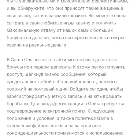
быть увлекательными и максимально реалистичными,
и вы обнаружите, что они приносят такие же ценные
выигрыши, как и в наземных казино. Вы можете снова
сыграть в свои любимые игры казино и получить
максимальную отдачу от наших самых больших
бонусов на депозит, когда вы переключитесь на игры
казино на реальные деньги.
В Gama Casino легко найти мгновенные денежные
бонусы при первом депозите. К этому легко получить
доступ, щелкнув значок сообщения, который
представляет собой небольшой конверт, немного
похожий на почтовый ящик. Войдите сегодня, чтобы
зарегистрировать учетную запись и начать вращать
барабаны. Для входа/регистрации в Gama требуется
подтверждение электронной почты. Следующие
положения и условия, а также политика Gama в
отношении файлов cookie и наша политика
конфиденциальности применяются к использованию