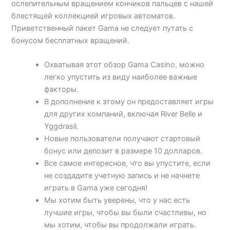
ослепительным вращением кончиков пальцев с нашей
блестящей коллекцией игровых автоматов.
Приветственный пакет Gama не следует путать с
бонусом бесплатных вращений.
Охватывая этот обзор Gama Casino, можно
легко упустить из виду наиболее важные
факторы.
В дополнение к этому он предоставляет игры
для других компаний, включая River Belle и
Yggdrasil.
Новые пользователи получают стартовый
бонус или депозит в размере 10 долларов.
Все самое интересное, что вы упустите, если
не создадите учетную запись и не начнете
играть в Gama уже сегодня!
Мы хотим быть уверены, что у нас есть
лучшие игры, чтобы вы были счастливы, но
мы хотим, чтобы вы продолжали играть.