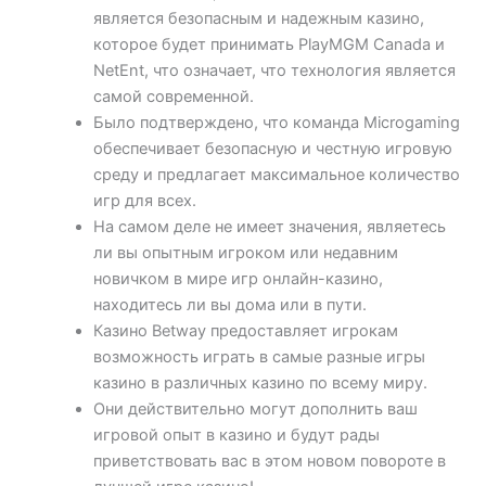
является безопасным и надежным казино,
которое будет принимать PlayMGM Canada и
NetEnt, что означает, что технология является
самой современной.
Было подтверждено, что команда Microgaming
обеспечивает безопасную и честную игровую
среду и предлагает максимальное количество
игр для всех.
На самом деле не имеет значения, являетесь
ли вы опытным игроком или недавним
новичком в мире игр онлайн-казино,
находитесь ли вы дома или в пути.
Казино Betway предоставляет игрокам
возможность играть в самые разные игры
казино в различных казино по всему миру.
Они действительно могут дополнить ваш
игровой опыт в казино и будут рады
приветствовать вас в этом новом повороте в