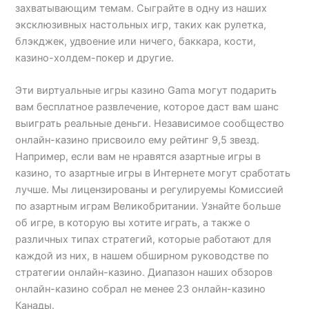
захватывающим темам. Сыграйте в одну из наших
эксклюзивных настольных игр, таких как рулетка,
блэкджек, удвоение или ничего, баккара, кости,
казино-холдем-покер и другие.
Эти виртуальные игры казино Gama могут подарить
вам бесплатное развлечение, которое даст вам шанс
выиграть реальные деньги. Независимое сообщество
онлайн-казино присвоило ему рейтинг 9,5 звезд.
Например, если вам не нравятся азартные игры в
казино, то азартные игры в Интернете могут сработать
лучше. Мы лицензированы и регулируемы Комиссией
по азартным играм Великобритании. Узнайте больше
об игре, в которую вы хотите играть, а также о
различных типах стратегий, которые работают для
каждой из них, в нашем обширном руководстве по
стратегии онлайн-казино. Диапазон наших обзоров
онлайн-казино собрал не менее 23 онлайн-казино
Канады.