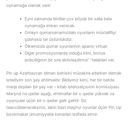
oynamağa olanak verir.
Eyni zamanda limitlər çox böyük bir xalla belə
oynamağa imkan verəcək.
Onlayn qumarxanamızdakı oyunların müxtəlifliyi
şübhəsiz bir üstünlükdür.
Ölkəmizdə qumar oyunlarının aparıcı virtual
Digər promosyonlarda olduğu kimi, bonus
ardıcıllığının bir sıra aktivləşdirmə” “tələbləri var.
Pin up Azerbaycan idman bahisini müzakirə edərkən demək
istədiyim son şey ehtimaldır. Bildiyiniz kimi, hər bir betdə
marja deyilən bir şey var – kitab istehsalçısının komissiyası.
Marşrut nə qədər aşağı, ehtimallar bir o qədər yüksək və
oyunçular üçün bir o qədər gəlir gətirir. Siz
təəccüblənəcəksiniz, lakin bəzi məşhur oyunlar üçün Pin Up
bookmaker ümumiyyətlə kənarları istifadə etmir.