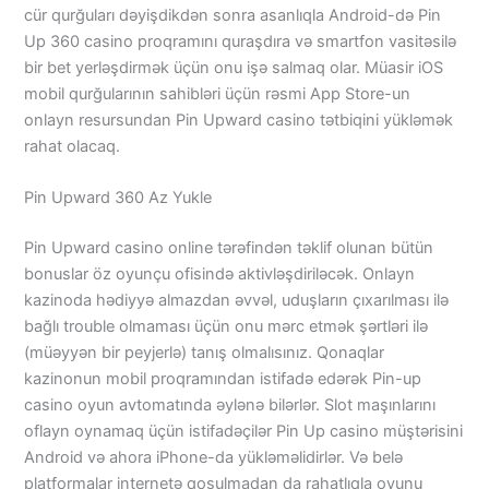
cür qurğuları dəyişdikdən sonra asanlıqla Android-də Pin
Up 360 casino proqramını quraşdıra və smartfon vasitəsilə
bir bet yerləşdirmək üçün onu işə salmaq olar. Müasir iOS
mobil qurğularının sahibləri üçün rəsmi App Store-un
onlayn resursundan Pin Upward casino tətbiqini yükləmək
rahat olacaq.
Pin Upward 360 Az Yukle
Pin Upward casino online tərəfindən təklif olunan bütün
bonuslar öz oyunçu ofisində aktivləşdiriləcək. Onlayn
kazinoda hədiyyə almazdan əvvəl, uduşların çıxarılması ilə
bağlı trouble olmaması üçün onu mərc etmək şərtləri ilə
(müəyyən bir peyjerlə) tanış olmalısınız. Qonaqlar
kazinonun mobil proqramından istifadə edərək Pin-up
casino oyun avtomatında əylənə bilərlər. Slot maşınlarını
oflayn oynamaq üçün istifadəçilər Pin Up casino müştərisini
Android və ahora iPhone-da yükləməlidirlər. Və belə
platformalar internetə qoşulmadan da rahatlıqla oyunu