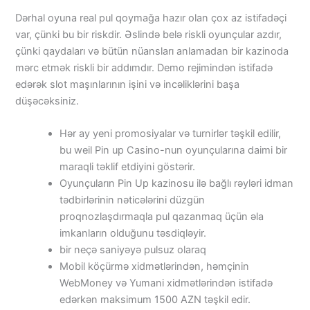
Dərhal oyuna real pul qoymağa hazır olan çox az istifadəçi
var, çünki bu bir riskdir. Əslində belə riskli oyunçular azdır,
çünki qaydaları və bütün nüansları anlamadan bir kazinoda
mərc etmək riskli bir addımdır. Demo rejimindən istifadə
edərək slot maşınlarının işini və incəliklərini başa
düşəcəksiniz.
Hər ay yeni promosiyalar və turnirlər təşkil edilir,
bu weil Pin up Casino-nun oyunçularına daimi bir
maraqli təklif etdiyini göstərir.
Oyunçuların Pin Up kazinosu ilə bağlı rəyləri idman
tədbirlərinin nəticələrini düzgün
proqnozlaşdırmaqla pul qazanmaq üçün əla
imkanların olduğunu təsdiqləyir.
bir neçə saniyəyə pulsuz olaraq
Mobil köçürmə xidmətlərindən, həmçinin
WebMoney və Yumani xidmətlərindən istifadə
edərkən maksimum 1500 AZN təşkil edir.