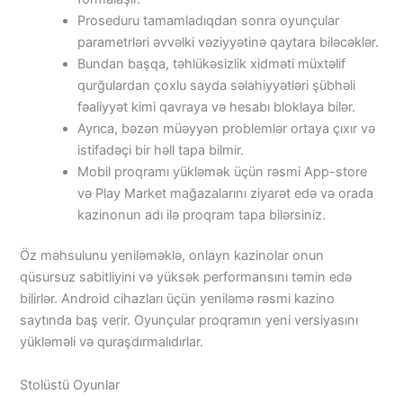
Proseduru tamamladıqdan sonra oyunçular
parametrləri əvvəlki vəziyyətinə qaytara biləcəklər.
Bundan başqa, təhlükəsizlik xidməti müxtəlif
qurğulardan çoxlu sayda səlahiyyətləri şübhəli
fəaliyyət kimi qavraya və hesabı bloklaya bilər.
Ayrıca, bəzən müəyyən problemlər ortaya çıxır və
istifadəçi bir həll tapa bilmir.
Mobil proqramı yükləmək üçün rəsmi App-store
və Play Market mağazalarını ziyarət edə və orada
kazinonun adı ilə proqram tapa bilərsiniz.
Öz məhsulunu yeniləməklə, onlayn kazinolar onun
qüsursuz sabitliyini və yüksək performansını təmin edə
bilirlər. Android cihazları üçün yeniləmə rəsmi kazino
saytında baş verir. Oyunçular proqramın yeni versiyasını
yükləməli və quraşdırmalıdırlar.
Stolüstü Oyunlar