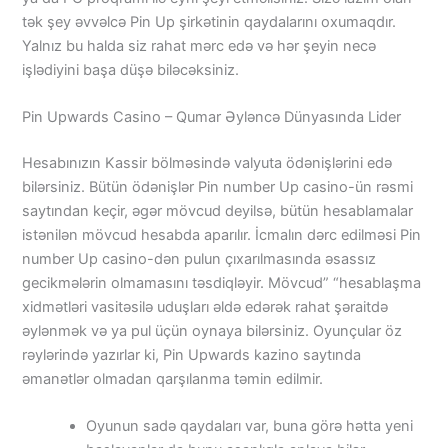
tək şey əvvəlcə Pin Up şirkətinin qaydalarını oxumaqdır.
Yalnız bu halda siz rahat mərc edə və hər şeyin necə
işlədiyini başa düşə biləcəksiniz.
Pin Upwards Casino – Qumar Əyləncə Dünyasında Lider
Hesabınızın Kassir bölməsində valyuta ödənişlərini edə
bilərsiniz. Bütün ödənişlər Pin number Up casino-ün rəsmi
saytından keçir, əgər mövcud deyilsə, bütün hesablamalar
istənilən mövcud hesabda aparılır. İcmalın dərc edilməsi Pin
number Up casino-dən pulun çıxarılmasında əsassız
gecikmələrin olmamasını təsdiqləyir. Mövcud” “hesablaşma
xidmətləri vasitəsilə uduşları əldə edərək rahat şəraitdə
əylənmək və ya pul üçün oynaya bilərsiniz. Oyunçular öz
rəylərində yazırlar ki, Pin Upwards kazino saytında
əmanətlər olmadan qarşılanma təmin edilmir.
Oyunun sadə qaydaları var, buna görə hətta yeni