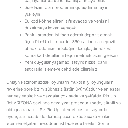
başlayanlar da bunu asanlıqla anlaya bilər.
Sizə lazım olan proqramın quraşdırma faylını
yükləyin.
Bu kod köhnə şifrəni sıfırlayacaq və yenisini
düzəltməyə imkan verəcək.
Bank kartından istifadə edərək depozit etmək
üçün Pin-Up fish hunter 360 casino da depozit
etmək, ödənişin məbləğini dəqiqləşdirmək və
sonra kart detallarını təqdim etmək lazım gələcək.
Yeni duyğular yaşamaq istəyirsinizsə, canlı
satıcılarla işləməyə cəhd edə bilərsiniz.
Onlayn kazinomuzdakı oyunların müxtəlifliyi oyunçuların
rəylərinə görə bizim şübhəsiz üstünlüyümüzdür və ən əsası
hər şey sabitdir və qaydalar çox sadə və şəffafdır. Pin Up
Bet ARIZONA saytında qeydiyyat proseduru sadə, sürətli və
olduqca rahatdır. Siz Pin Up internet casino saytında
oyunçular hesabı doldurmaq üçün ölkədə icazə verilən
istənilən əlçatan metoddan istifadə edə bilərlər. Sonra