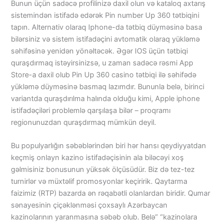
Bunun üçün sadəcə profilinizə daxil olun və kataloq axtarış
sistemindən istifadə edərək Pin number Up 360 tətbiqini
tapın. Alternativ olaraq Iphone-da tətbiq düyməsinə basa
bilərsiniz və sistem istifadəçini avtomatik olaraq yükləmə
səhifəsinə yenidən yönəltəcək. Əgər IOS üçün tətbiqi
quraşdırmaq istəyirsinizsə, u zaman sadəcə rəsmi App
Store-a daxil olub Pin Up 360 casino tətbiqi ilə səhifədə
yükləmə düyməsinə basmaq lazımdır. Bununla belə, birinci
variantda quraşdırılma halında olduğu kimi, Apple iphone
istifadəçiləri problemlə qarşılaşa bilər – proqramı
regionunuzdan quraşdırmaq mümkün deyil.
Bu populyarlığın səbəblərindən biri hər hansı qeydiyyatdan
keçmiş onlayn kazino istifadəçisinin ala biləcəyi xoş
gəlmisiniz bonusunun yüksək ölçüsüdür. Biz də tez-tez
turnirlər və müxtəlif promosyonlar keçiririk. Qaytarma
faizimiz (RTP) bazarda ən rəqabətli olanlardan biridir. Qumar
sənayesinin çiçəklənməsi çoxsaylı Azərbaycan
kazinolarının yaranmasına səbəb olub. Belə” “kazinolara