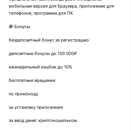
мобильная версия для браузера, приложение для
телефонов, программа для ПК
🎁 Бонусы
бездепозитный бонус за регистрацию
депозитные бонусы до 100 000₽
еженедельный кешбэк до 10%
бесплатные вращения
по промокоду
за установку приложения
за ввод денег криптокошельком