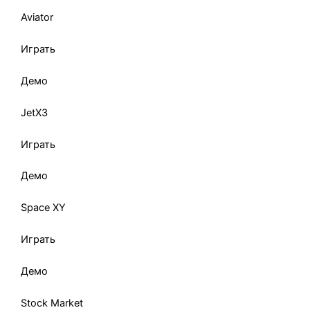
Aviator
Играть
Демо
JetX3
Играть
Демо
Space XY
Играть
Демо
Stock Market