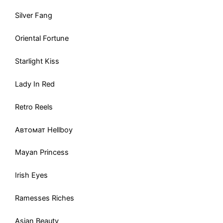
Silver Fang
Oriental Fortune
Starlight Kiss
Lady In Red
Retro Reels
Автомат Hellboy
Mayan Princess
Irish Eyes
Ramesses Riches
Asian Beauty