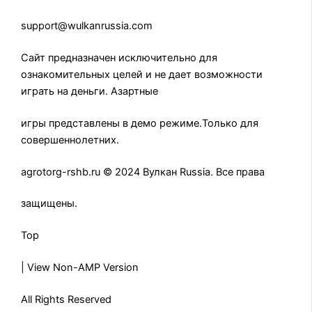
support@wulkanrussia.com
Сайт предназначен исключительно для
ознакомительных целей и не дает возможности
играть на деньги. Азартные
игры представлены в демо режиме.Только для
совершеннолетних.
agrotorg-rshb.ru © 2024 Вулкан Russia. Все права
защищены.
Top
| View Non-AMP Version
All Rights Reserved