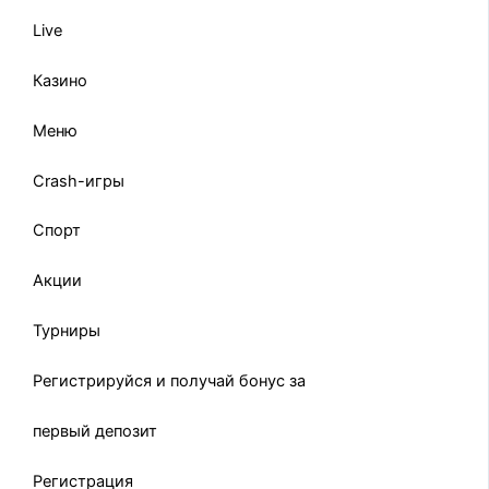
Live
Казино
Меню
Crash-игры
Спорт
Акции
Турниры
Регистрируйся и получай бонус за
первый депозит
Регистрация