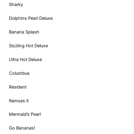
Sharky
Dolphins Pearl Deluxe
Banana Splash
Sizzling Hot Deluxe
Ultra Hot Deluxe
Columbus
Resident
Ramses II
Mermaid’s Pearl
Go Bananas!