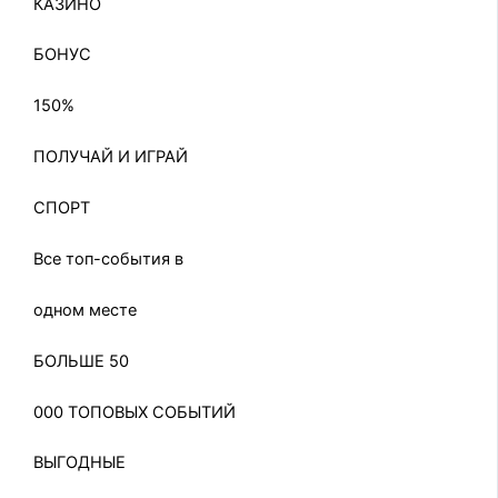
КАЗИНО
БОНУС
150%
ПОЛУЧАЙ И ИГРАЙ
СПОРТ
Все топ-события в
одном месте
БОЛЬШЕ 50
000 ТОПОВЫХ СОБЫТИЙ
ВЫГОДНЫЕ