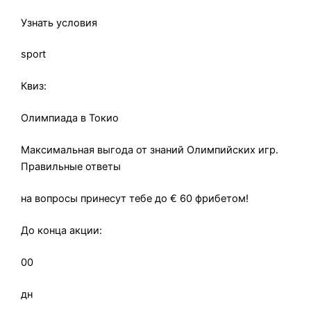
Узнать условия
sport
Квиз:
Олимпиада в Токио
Максимальная выгода от знаний Олимпийских игр.
Правильные ответы
на вопросы принесут тебе до € 60 фрибетом!
До конца акции:
00
дн