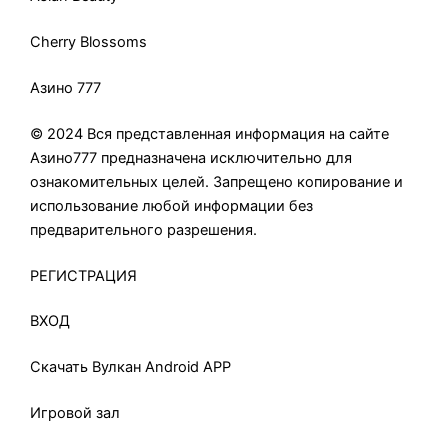
Cherry Blossoms
Азино 777
© 2024 Вся представленная информация на сайте
Азино777 предназначена исключительно для
ознакомительных целей. Запрещено копирование и
использование любой информации без
предварительного разрешения.
РЕГИСТРАЦИЯ
ВХОД
Скачать Вулкан Android APP
Игровой зал