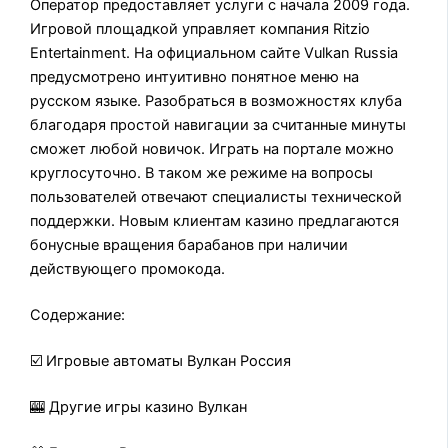
Оператор предоставляет услуги с начала 2009 года.
Игровой площадкой управляет компания Ritzio
Entertainment. На официальном сайте Vulkan Russia
предусмотрено интуитивно понятное меню на
русском языке. Разобраться в возможностях клуба
благодаря простой навигации за считанные минуты
сможет любой новичок. Играть на портале можно
круглосуточно. В таком же режиме на вопросы
пользователей отвечают специалисты технической
поддержки. Новым клиентам казино предлагаются
бонусные вращения барабанов при наличии
действующего промокода.
Содержание:
☑️ Игровые автоматы Вулкан Россия
🎰 Другие игры казино Вулкан