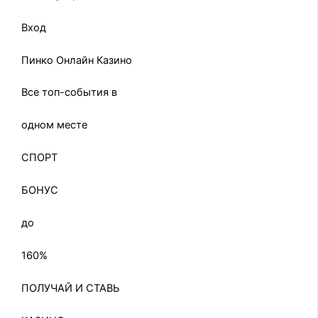
Вход
Пинко Онлайн Казино
Все топ-события в
одном месте
СПОРТ
БОНУС
до
160%
ПОЛУЧАЙ И СТАВЬ