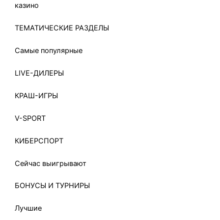
казино
ТЕМАТИЧЕСКИЕ РАЗДЕЛЫ
Самые популярные
LIVE-ДИЛЕРЫ
КРАШ-ИГРЫ
V-SPORT
КИБЕРСПОРТ
Сейчас выигрывают
БОНУСЫ И ТУРНИРЫ
Лучшие