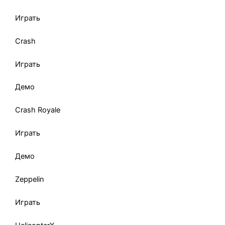
Играть
Crash
Играть
Демо
Crash Royale
Играть
Демо
Zeppelin
Играть