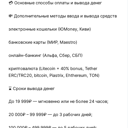
💳 Основные способы оплаты и вывода денег
💸 Дополнительные методы ввода и вывода средств
электронные кошельки (ЮMoney, Киви)
банковские карты (МИР, Maestro)
онлайн-банкинг (Альфа, Сбер, СБП)
криптовалюта (Litecoin + 40% bonus, Tether
ERC/TRC20, bitcoin, Piastrix, Ehthereum, TON)
⌛ Сроки вывода денег
До 19 999₽ — мгновенно или не более 24 часов;
20 000₽ – 99 999₽ — до 3 рабочих дней;
100 000₽ – 499 999₽ — до 5 рабочих дней;