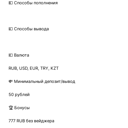
💵 Способы пополнения
💴 Способы вывода
💶 Валюта
RUB, USD, EUR, TRY, KZT
💸 Минимальный депозит/вывод
50 рублей
🏆 Бонусы
777 RUB без вейджера