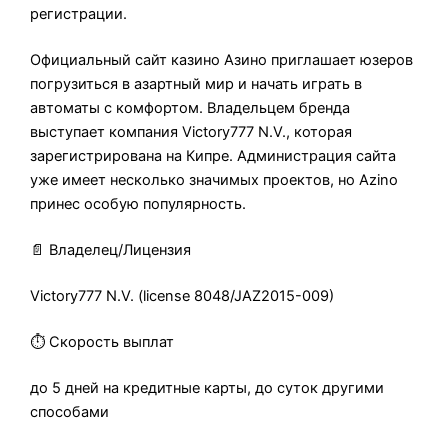
регистрации.
Официальный сайт казино Азино приглашает юзеров
погрузиться в азартный мир и начать играть в
автоматы с комфортом. Владельцем бренда
выступает компания Victory777 N.V., которая
зарегистрирована на Кипре. Администрация сайта
уже имеет несколько значимых проектов, но Azino
принес особую популярность.
📄 Владелец/Лицензия
Victory777 N.V. (license 8048/JAZ2015-009)
⏱ Скорость выплат
до 5 дней на кредитные карты, до суток другими
способами