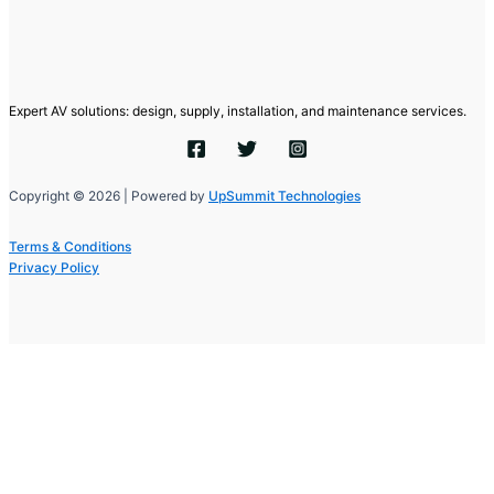
Expert AV solutions: design, supply, installation, and maintenance services.
Copyright © 2026 | Powered by
UpSummit Technologies
Terms & Conditions
Privacy Policy