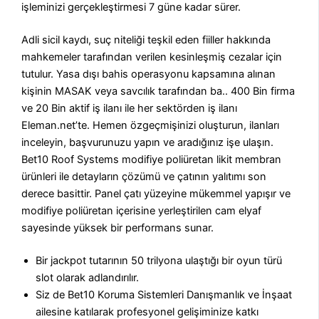
işleminizi gerçekleştirmesi 7 güne kadar sürer.
Adli sicil kaydı, suç niteliği teşkil eden fiiller hakkında
mahkemeler tarafından verilen kesinleşmiş cezalar için
tutulur. Yasa dışı bahis operasyonu kapsamına alınan
kişinin MASAK veya savcılık tarafından ba.. 400 Bin firma
ve 20 Bin aktif iş ilanı ile her sektörden iş ilanı
Eleman.net’te. Hemen özgeçmişinizi oluşturun, ilanları
inceleyin, başvurunuzu yapın ve aradığınız işe ulaşın.
Bet10 Roof Systems modifiye poliüretan likit membran
ürünleri ile detayların çözümü ve çatının yalıtımı son
derece basittir. Panel çatı yüzeyine mükemmel yapışır ve
modifiye poliüretan içerisine yerleştirilen cam elyaf
sayesinde yüksek bir performans sunar.
Bir jackpot tutarının 50 trilyona ulaştığı bir oyun türü
slot olarak adlandırılır.
Siz de Bet10 Koruma Sistemleri Danışmanlık ve İnşaat
ailesine katılarak profesyonel gelişiminize katkı