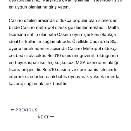
en uygun olanlarına giriş yapın.
Casino siteleri arasında oldukça popüler olan sitelerden
biride Casino metropol olarak gözlemlenmektedir. Malta
lisansına sahip olan site Casino oyun içerikleri oldukça
ideal bir kullanım sağlamaktadır. Özellikle Casino’da Slot
oyunu tercih edenler açısında Casino Metropol oldukça
cezbedici olacaktır. Best10 sitesinin güvenilir olduğunun
en büyük ispatı ise; hiç kuşkusuz, MGA üzerinden aldığı
lisans belgesidir. Bets10 casino ve spor bahis sitesinde
internet üzerinden canlı bahis oynayarak yüksek oranda
kazanç sağlamak çok basittir.
PREVIOUS
NEXT