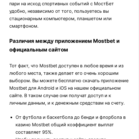
пари на исход спортивных событий с МостБет
удобно, независимо от того, пользуетесь вы
стационарным компьютером, планшетом или
смартфоном.
Различия между приложением Mostbet и
официальным сайтом
Тот факт, что Mostbet доступен в любое время и из
любого места, также делает его очень хорошим
выбором. Вы можете бесплатно скачать приложение
Mostbet для Android и iOS на нашем официальном
сайте. В таком случае они получат доступ и к
личным данным, и к денежным средствам на счету.
От футбола и баскетбола до бенди и флорбола в
казино Mostbet общий коэффициент выплат
составляет 95%.