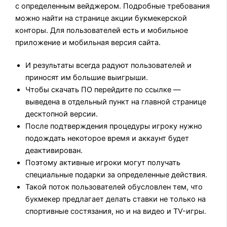
с определенным вейджером. Подробные требования
можно найти на странице акции букмекерской
конторы. Для пользователей есть и мобильное
приложение и мобильная версия сайта.
И результаты всегда радуют пользователей и
приносят им большие выигрыши.
Чтобы скачать ПО перейдите по ссылке —
выведена в отдельный пункт на главной странице
десктопной версии.
После подтверждения процедуры игроку нужно
подождать некоторое время и аккаунт будет
деактивирован.
Поэтому активные игроки могут получать
специальные подарки за определенные действия.
Такой поток пользователей обусловлен тем, что
букмекер предлагает делать ставки не только на
спортивные состязания, но и на видео и TV-игры.