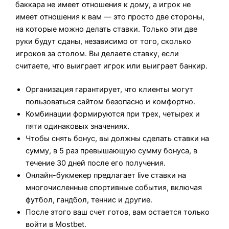
баккара не имеет отношения к дому, а игрок не
имеет отношения к вам — это просто две стороны,
на которые можно делать ставки. Только эти две
руки будут сданы, независимо от того, сколько
игроков за столом. Вы делаете ставку, если
считаете, что выиграет игрок или выиграет банкир.
Организация гарантирует, что клиенты могут
пользоваться сайтом безопасно и комфортно.
Комбинации формируются при трех, четырех и
пяти одинаковых значениях.
Чтобы снять бонус, вы должны сделать ставки на
сумму, в 5 раз превышающую сумму бонуса, в
течение 30 дней после его получения.
Онлайн-букмекер предлагает live ставки на
многочисленные спортивные события, включая
футбол, гандбол, теннис и другие.
После этого ваш счет готов, вам остается только
войти в Mostbet.