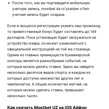
После того, как вы подтвердите мобильную
учетную запись, mostbet da roʻyxatdan oʻtish
учетная запись будет создана.
Если в процессе регистрации указать наш промокод,
то приветственный бонус будет составлять до 144
долларов. Пока установщик будет загружаться на
устройство юзера, он может ознакомиться с
официальной инструкцией на той же странице.
Одним из главных преимуществ букмекерской
конторы является разнообразие событий, на
которые можно делать ставки. Здесь вы найдете
несколько десятков видов спорта, в каждом из
которых доступно множество других лиг и
чемпионатов. А общее количество матчей, на
которые можно сделать ставки, превышает
несколько тысяч.
Как скачать Mostbet UZ на iOS Айфон