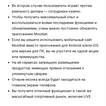
Во втором случае пользователь играет против
реального дилера — сотрудника казино.
Чтобы получить максимальный опыт и
воспользоваться всеми последними функциями и
обновлениями, очень важно постоянно обновлять
приложение Mostbet.
Если вы решите использовать мобильный сайт
Mostbet вместо приложения для Android и/или iOS
или версии для ПК, вы не упустите ни одной акции
или преимущества.
На её сервисах запрещено размещение
продуктов, имеющих прямое отношение к
упомянутым сферам.
Отныне иконка всегда будет находиться на
главном экране телефона.
Вы получите отличный функционал и такой же
масштабный спортивный рынок, включая LIVE.