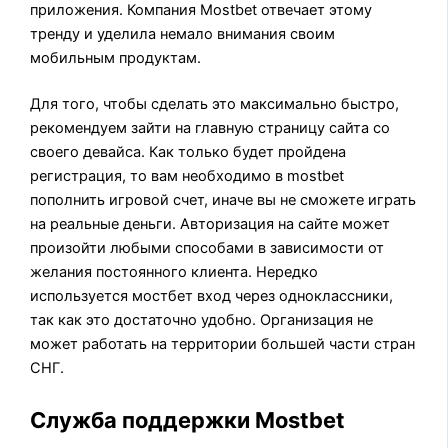
приложения. Компания Mostbet отвечает этому
тренду и уделила немало внимания своим
мобильным продуктам.
Для того, чтобы сделать это максимально быстро,
рекомендуем зайти на главную страницу сайта со
своего девайса. Как только будет пройдена
регистрация, то вам необходимо в mostbet
пополнить игровой счет, иначе вы не сможете играть
на реальные деньги. Авторизация на сайте может
произойти любыми способами в зависимости от
желания постоянного клиента. Нередко
используется мостбет вход через одноклассники,
так как это достаточно удобно. Организация не
может работать на территории большей части стран
СНГ.
Служба поддержки Mostbet