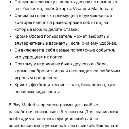
Пользователи могут сделать депозит с помощью
нет-банкинга, любой карты Visa или Mastercard.
Одним из главных преимуществ букмекерской
конторы является разнообразие событий, на
которые можно делать ставки.
Кроме Uzcard пользователь может выбрать и
альтернативные варианты, если они ему удобнее.
Он включает в себя самые популярные события,
что упрощает их поиск.
Поэтому у игроков не было другого выбора,
кроме как бросить игру и наслаждаться любимым
игровым процессом.
Крикет, футбол и теннис — это, безусловно, три
основных вида спорта.
В Play Market запрещено размещать любые
разработки, связанные с беттингом. Для скачивания
необходимо посетить официальный сайт и
воспользоваться указанной там ссылкой. Заключать