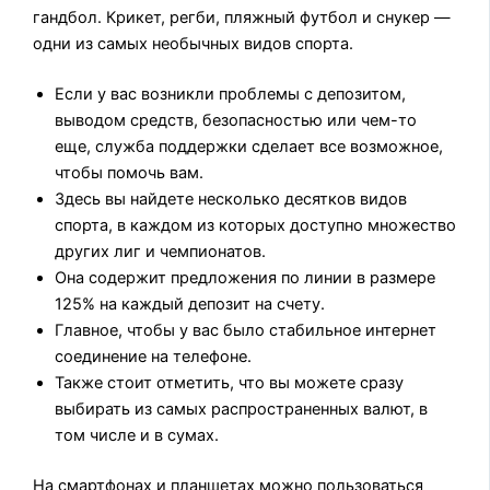
гандбол. Крикет, регби, пляжный футбол и снукер —
одни из самых необычных видов спорта.
Если у вас возникли проблемы с депозитом,
выводом средств, безопасностью или чем-то
еще, служба поддержки сделает все возможное,
чтобы помочь вам.
Здесь вы найдете несколько десятков видов
спорта, в каждом из которых доступно множество
других лиг и чемпионатов.
Она содержит предложения по линии в размере
125% на каждый депозит на счету.
Главное, чтобы у вас было стабильное интернет
соединение на телефоне.
Также стоит отметить, что вы можете сразу
выбирать из самых распространенных валют, в
том числе и в сумах.
На смартфонах и планшетах можно пользоваться