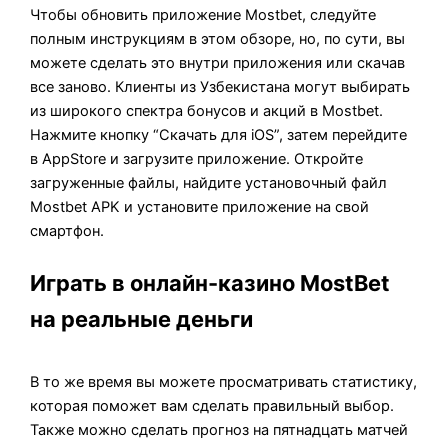
Чтобы обновить приложение Mostbet, следуйте
полным инструкциям в этом обзоре, но, по сути, вы
можете сделать это внутри приложения или скачав
все заново. Клиенты из Узбекистана могут выбирать
из широкого спектра бонусов и акций в Mostbet.
Нажмите кнопку “Скачать для iOS”, затем перейдите
в AppStore и загрузите приложение. Откройте
загруженные файлы, найдите установочный файл
Mostbet APK и установите приложение на свой
смартфон.
Играть в онлайн-казино MostBet
на реальные деньги
В то же время вы можете просматривать статистику,
которая поможет вам сделать правильный выбор.
Также можно сделать прогноз на пятнадцать матчей