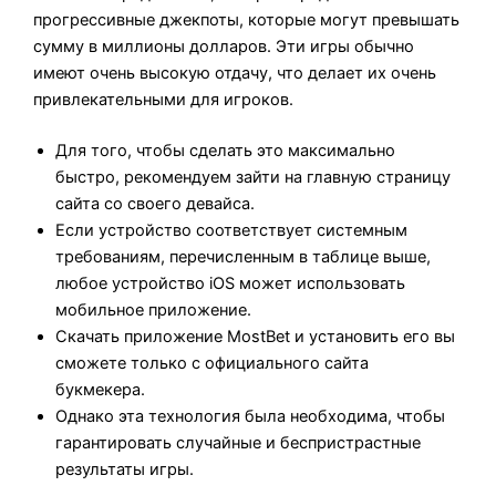
прогрессивные джекпоты, которые могут превышать
сумму в миллионы долларов. Эти игры обычно
имеют очень высокую отдачу, что делает их очень
привлекательными для игроков.
Для того, чтобы сделать это максимально
быстро, рекомендуем зайти на главную страницу
сайта со своего девайса.
Если устройство соответствует системным
требованиям, перечисленным в таблице выше,
любое устройство iOS может использовать
мобильное приложение.
Скачать приложение MostBet и установить его вы
сможете только с официального сайта
букмекера.
Однако эта технология была необходима, чтобы
гарантировать случайные и беспристрастные
результаты игры.