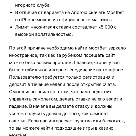
игорного клуба.
В отличие от варианта на Android скачать Mostbet
на iPhone можно из официального магазина.
Лимит множителя ставки составляет х5 000 с
высокой волатильностью.
По этой причине необходимо найти мостбет зеркало
иностранное, так как за рубежом посещать сайт
можно безо всяких проблем. Главное, чтобы у вас
было стабильное интернет соединение на телефоне.
Пользователю требуется только регистрация и
депозит в течение недели после открытия счета.
Смысл игры авиатор в том, что вам предстоит
управлять самолетом, делать ставки на его взлет и
падение. В начале вы делаете ставку и должны
успеть получить деньги до того, как самолет
взлетит. Если вас интересует рулетка или блэкджек,
то вы можете найти подходящие игры в казино
MostBet.