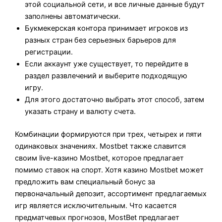
этой социальной сети, и все личные данные будут
заполнены автоматически.
Букмекерская контора принимает игроков из
разных стран без серьезных барьеров для
регистрации.
Если аккаунт уже существует, то перейдите в
раздел развлечений и выберите подходящую
игру.
Для этого достаточно выбрать этот способ, затем
указать страну и валюту счета.
Комбинации формируются при трех, четырех и пяти
одинаковых значениях. Mostbet также славится
своим live-казино Mostbet, которое предлагает
помимо ставок на спорт. Хотя казино Mostbet может
предложить вам специальный бонус за
первоначальный депозит, ассортимент предлагаемых
игр является исключительным. Что касается
предматчевых прогнозов, MostBet предлагает