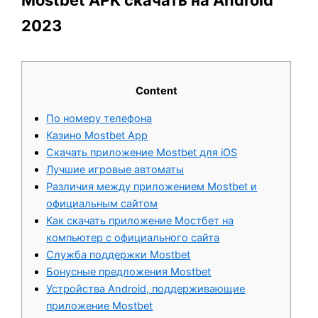
2023
Content
По номеру телефона
Казино Mostbet App
Скачать приложение Mostbet для iOS
Лучшие игровые автоматы
Различия между приложением Mostbet и
официальным сайтом
Как скачать приложение Мостбет на
компьютер с официального сайта
Служба поддержки Mostbet
Бонусные предложения Mostbet
Устройства Android, поддерживающие
приложение Mostbet