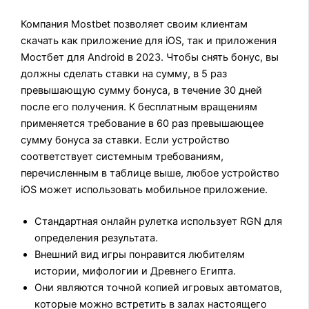
Компания Mostbet позволяет своим клиентам
скачать как приложение для iOS, так и приложения
Мостбет для Android в 2023. Чтобы снять бонус, вы
должны сделать ставки на сумму, в 5 раз
превышающую сумму бонуса, в течение 30 дней
после его получения. К бесплатным вращениям
применяется требование в 60 раз превышающее
сумму бонуса за ставки. Если устройство
соответствует системным требованиям,
перечисленным в таблице выше, любое устройство
iOS может использовать мобильное приложение.
Стандартная онлайн рулетка использует RGN для
определения результата.
Внешний вид игры понравится любителям
истории, мифологии и Древнего Египта.
Они являются точной копией игровых автоматов,
которые можно встретить в залах настоящего