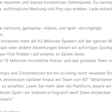
ie neuesten und besten kostenlosen Onlinespiele. Du verma
 aufdringliche Werbung und Pop-ups erleben. Lade einfach 
e cartoons, gameplay -videos, und spiel -durchgänge.
n.
onseiten mehr als 62 Millionen Spielern auf der ganzen Wel
s oder andere Ablenkungen bieten wir sofortigen Spielspa
r-Titel findest i auf unserer. io-Spiele-Seite.
ber 15 Millionen monatliche Nutzer und das globales Team v
Laptops und Chromebooks bis hin zu living room neuesten 
n Amsterdam darüber hinaus ein Team von 40″ “Mitarbeitern
atz zu schaffen. Lesen Sie mehr über die Plattform, expire 
Ihrem Spiel i am Internet erfolgreich sein? Dann entdecken
opers.”
en Geräten