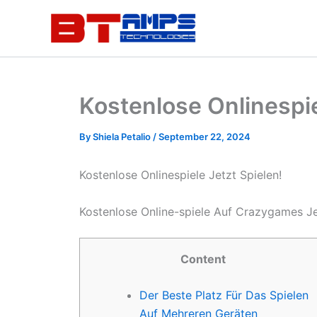
Skip
to
content
Kostenlose Onlinespie
By
Shiela Petalio
/
September 22, 2024
Kostenlose Onlinespiele Jetzt Spielen!
Kostenlose Online-spiele Auf Crazygames Je
Content
Der Beste Platz Für Das Spielen
Auf Mehreren Geräten