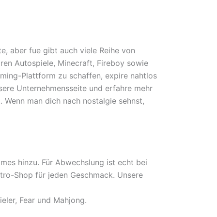
te, aber fue gibt auch viele Reihe von
ren Autospiele, Minecraft, Fireboy sowie
ming-Plattform zu schaffen, expire nahtlos
unsere Unternehmensseite und erfahre mehr
Wenn man dich nach nostalgie sehnst,
mes hinzu. Für Abwechslung ist echt bei
stro-Shop für jeden Geschmack. Unsere
ieler, Fear und Mahjong.