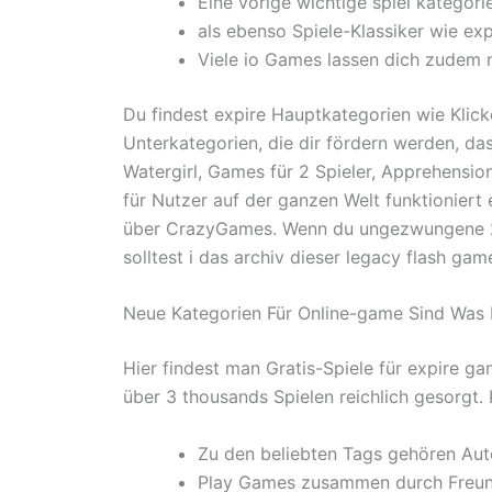
Eine vorige wichtige spiel kategorie
als ebenso Spiele-Klassiker wie exp
Viele io Games lassen dich zudem mi
Du findest expire Hauptkategorien wie Klicke
Unterkategorien, die dir fördern werden, da
Watergirl, Games für 2 Spieler, Apprehensio
für Nutzer auf der ganzen Welt funktioniert
über CrazyGames. Wenn du ungezwungene 2D
solltest i das archiv dieser legacy flash ga
Neue Kategorien Für Online-game Sind Was 
Hier findest man Gratis-Spiele für expire 
über 3 thousands Spielen reichlich gesorgt
Zu den beliebten Tags gehören Auto
Play Games zusammen durch Freund