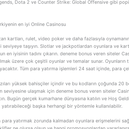
egends, Dota 2 ve Counter Strike: Global Offensive gibi pop
kiyenin en iyi Online Casinosu
an kartları, rulet, video poker ve daha fazlasıyla oynamanın 
 seviyeye taşıyın. Slotlar ve jackpotlardan oyunlara ve ka
n en iyisinin tadını çıkarın. deneme bonus veren siteler Ca
 olmak üzere çok çeşitli oyunlar ve temalar sunar. Oyunları
ayacaktır. Tüm para yatırma işlemleri 24 saat içinde, para çe
bazıları yüksek bahisçiler içindir ve bu kodların çoğunda 2
n seviyesine ulaşmak için deneme bonus veren siteler Casin
tın. Bugün gerçek kumarhane dünyasına katılın ve Hoş Geldini
tırabileceği başka herhangi bir yöntemle kullanılabilir.
 para yatırmak zorunda kalmadan oyunlara erişmelerini sağ
eklifler ne olursa olsun ve hangi promosyonlardan yararlanır