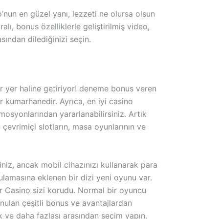
nun en güzel yanı, lezzeti ne olursa olsun
ı, bonus özelliklerle geliştirilmiş video,
ından dilediğinizi seçin.
ir yer haline getiriyor! deneme bonus veren
ir kumarhanedir. Ayrıca, en iyi casino
osyonlarından yararlanabilirsiniz. Artık
evrimiçi slotların, masa oyunlarının ve
iniz, ancak mobil cihazınızı kullanarak para
lamasına eklenen bir dizi yeni oyunu var.
r Casino sizi korudu. Normal bir oyuncu
nulan çeşitli bonus ve avantajlardan
k ve daha fazlası arasından seçim yapın.