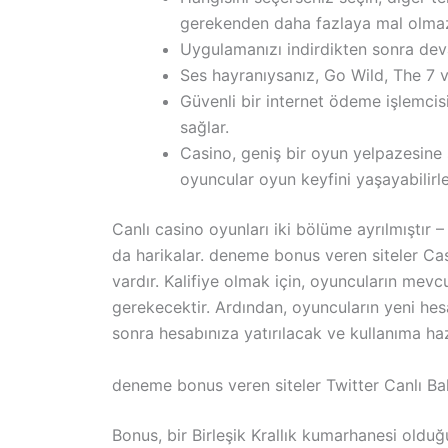
gerekenden daha fazlaya mal olmaz, 
Uygulamanızı indirdikten sonra de
Ses hayranıysanız, Go Wild, The 7 ve
Güvenli bir internet ödeme işlemcisi
sağlar.
Casino, geniş bir oyun yelpazesine s
oyuncular oyun keyfini yaşayabilirle
Canlı casino oyunları iki bölüme ayrılmıştır –
da harikalar. deneme bonus veren siteler Cas
vardır. Kalifiye olmak için, oyuncuların mevc
gerekecektir. Ardından, oyuncuların yeni hes
sonra hesabınıza yatırılacak ve kullanıma haz
deneme bonus veren siteler Twitter Canlı Ba
Bonus, bir Birleşik Krallık kumarhanesi olduğu