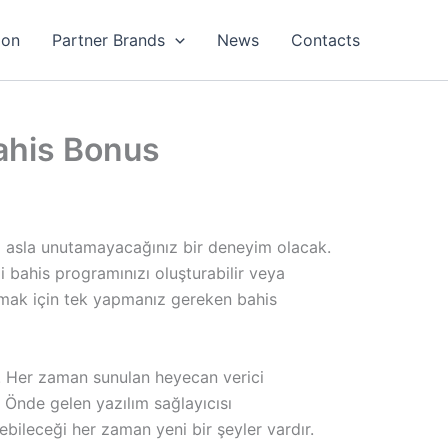
ion
Partner Brands
News
Contacts
ahis Bonus
iz asla unutamayacağınız bir deneyim olacak.
 bahis programınızı oluşturabilir veya
lanmak için tek yapmanız gereken bahis
r. Her zaman sunulan heyecan verici
 Önde gelen yazılım sağlayıcısı
bileceği her zaman yeni bir şeyler vardır.