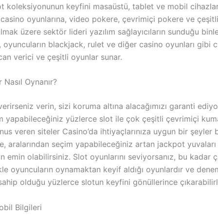
slot koleksiyonunun keyfini masaüstü, tablet ve mobil cihazl
casino oyunlarına, video pokere, çevrimiçi pokere ve çeşitli 
mak üzere sektör lideri yazılım sağlayıcıların sunduğu bin
oyuncuların blackjack, rulet ve diğer casino oyunları gibi c
an verici ve çeşitli oyunlar sunar.
 Nasıl Oynanır?
erirseniz verin, sizi koruma altına alacağımızı garanti ed
 yapabileceğiniz yüzlerce slot ile çok çeşitli çevrimiçi kuma
s veren siteler Casino’da ihtiyaçlarınıza uygun bir şeyler b
e, aralarından seçim yapabileceğiniz artan jackpot yuvaları
min olabilirsiniz. Slot oyunlarını seviyorsanız, bu kadar ço
likle oyuncuların oynamaktan keyif aldığı oyunlardır ve den
ahip olduğu yüzlerce slotun keyfini gönüllerince çıkarabilirl
il Bilgileri