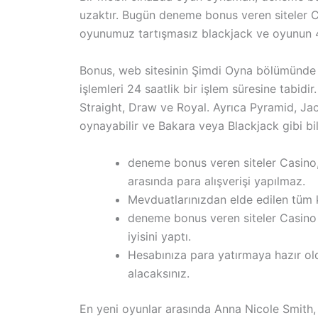
uzaktır. Bugün deneme bonus veren siteler C
oyunumuz tartışmasız blackjack ve oyunun 40’
Bonus, web sitesinin Şimdi Oyna bölümünde m
işlemleri 24 saatlik bir işlem süresine tabidi
Straight, Draw ve Royal. Ayrıca Pyramid, Jacks
oynayabilir ve Bakara veya Blackjack gibi bil
deneme bonus veren siteler Casino, l
arasında para alışverişi yapılmaz.
Mevduatlarınızdan elde edilen tüm k
deneme bonus veren siteler Casino e
iyisini yaptı.
Hesabınıza para yatırmaya hazır old
alacaksınız.
En yeni oyunlar arasında Anna Nicole Smith,