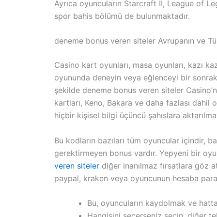
Ayrıca oyuncuların Starcraft II, League of L
spor bahis bölümü de bulunmaktadır.
deneme bonus veren siteler Avrupanın ve Tür
Casino kart oyunları, masa oyunları, kazı kaz
oyununda deneyin veya eğlenceyi bir sonraki
şekilde deneme bonus veren siteler Casino’nu
kartları, Keno, Bakara ve daha fazlası dahil
hiçbir kişisel bilgi üçüncü şahıslara aktarılm
Bu kodların bazıları tüm oyuncular içindir, 
gerektirmeyen bonus vardır. Yepyeni bir oyu
veren siteler
diğer inanılmaz fırsatlara göz a
paypal, kraken veya oyuncunun hesaba para ya
Bu, oyuncuların kaydolmak ve hatta
Hangisini seçerseniz seçin, diğer t