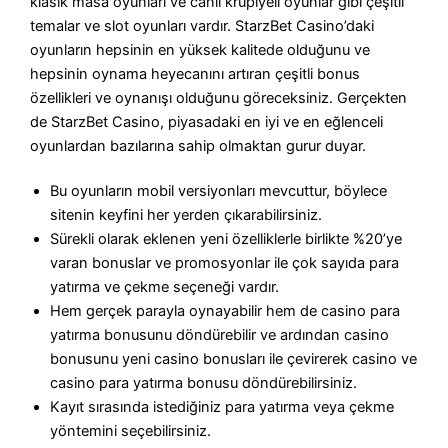
klasik masa oyunları ve canlı krupiyeli oyunlar gibi çeşitli
temalar ve slot oyunları vardır. StarzBet Casino’daki
oyunların hepsinin en yüksek kalitede olduğunu ve
hepsinin oynama heyecanını artıran çeşitli bonus
özellikleri ve oynanışı olduğunu göreceksiniz. Gerçekten
de StarzBet Casino, piyasadaki en iyi ve en eğlenceli
oyunlardan bazılarına sahip olmaktan gurur duyar.
Bu oyunların mobil versiyonları mevcuttur, böylece
sitenin keyfini her yerden çıkarabilirsiniz.
Sürekli olarak eklenen yeni özelliklerle birlikte %20’ye
varan bonuslar ve promosyonlar ile çok sayıda para
yatırma ve çekme seçeneği vardır.
Hem gerçek parayla oynayabilir hem de casino para
yatırma bonusunu döndürebilir ve ardından casino
bonusunu yeni casino bonusları ile çevirerek casino ve
casino para yatırma bonusu döndürebilirsiniz.
Kayıt sırasında istediğiniz para yatırma veya çekme
yöntemini seçebilirsiniz.