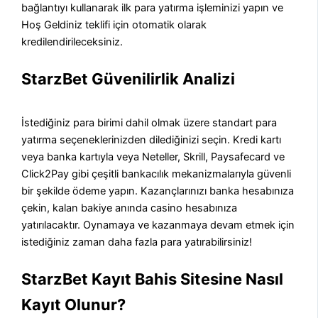
bağlantıyı kullanarak ilk para yatırma işleminizi yapın ve
Hoş Geldiniz teklifi için otomatik olarak
kredilendirileceksiniz.
StarzBet Güvenilirlik Analizi
İstediğiniz para birimi dahil olmak üzere standart para
yatırma seçeneklerinizden dilediğinizi seçin. Kredi kartı
veya banka kartıyla veya Neteller, Skrill, Paysafecard ve
Click2Pay gibi çeşitli bankacılık mekanizmalarıyla güvenli
bir şekilde ödeme yapın. Kazançlarınızı banka hesabınıza
çekin, kalan bakiye anında casino hesabınıza
yatırılacaktır. Oynamaya ve kazanmaya devam etmek için
istediğiniz zaman daha fazla para yatırabilirsiniz!
StarzBet Kayıt Bahis Sitesine Nasıl
Kayıt Olunur?