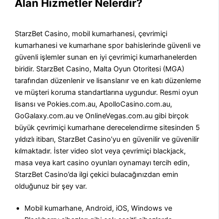
Alan Hizmetler Nelerdir?
StarzBet Casino, mobil kumarhanesi, çevrimiçi
kumarhanesi ve kumarhane spor bahislerinde güvenli ve
güvenli işlemler sunan en iyi çevrimiçi kumarhanelerden
biridir. StarzBet Casino, Malta Oyun Otoritesi (MGA)
tarafından düzenlenir ve lisanslanır ve en katı düzenleme
ve müşteri koruma standartlarına uygundur. Resmi oyun
lisansı ve Pokies.com.au, ApolloCasino.com.au,
GoGalaxy.com.au ve OnlineVegas.com.au gibi birçok
büyük çevrimiçi kumarhane derecelendirme sitesinden 5
yıldızlı itibarı, StarzBet Casino’yu en güvenilir ve güvenilir
kılmaktadır. İster video slot veya çevrimiçi blackjack,
masa veya kart casino oyunları oynamayı tercih edin,
StarzBet Casino’da ilgi çekici bulacağınızdan emin
olduğunuz bir şey var.
Mobil kumarhane, Android, iOS, Windows ve