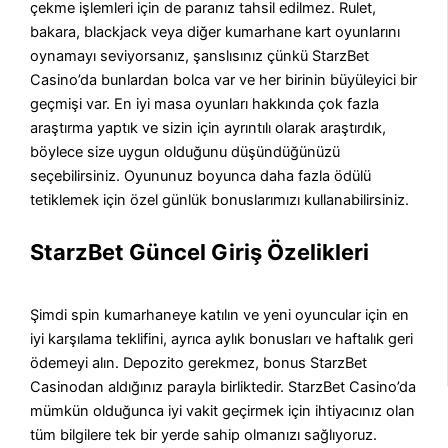
çekme işlemleri için de paranız tahsil edilmez. Rulet,
bakara, blackjack veya diğer kumarhane kart oyunlarını
oynamayı seviyorsanız, şanslısınız çünkü StarzBet
Casino’da bunlardan bolca var ve her birinin büyüleyici bir
geçmişi var. En iyi masa oyunları hakkında çok fazla
araştırma yaptık ve sizin için ayrıntılı olarak araştırdık,
böylece size uygun olduğunu düşündüğünüzü
seçebilirsiniz. Oyununuz boyunca daha fazla ödülü
tetiklemek için özel günlük bonuslarımızı kullanabilirsiniz.
StarzBet Güncel Giriş Özelikleri
Şimdi spin kumarhaneye katılın ve yeni oyuncular için en
iyi karşılama teklifini, ayrıca aylık bonusları ve haftalık geri
ödemeyi alın. Depozito gerekmez, bonus StarzBet
Casinodan aldığınız parayla birliktedir. StarzBet Casino’da
mümkün olduğunca iyi vakit geçirmek için ihtiyacınız olan
tüm bilgilere tek bir yerde sahip olmanızı sağlıyoruz.