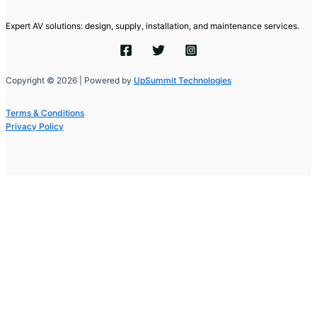
Expert AV solutions: design, supply, installation, and maintenance services.
Copyright © 2026 | Powered by
UpSummit Technologies
Terms & Conditions
Privacy Policy