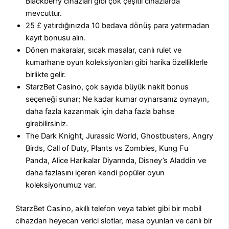
Blackberry cihazları gibi çok çeşitli cihazlarda
mevcuttur.
25 £ yatırdığınızda 10 bedava dönüş para yatırmadan
kayıt bonusu alın.
Dönen makaralar, sıcak masalar, canlı rulet ve
kumarhane oyun koleksiyonları gibi harika özelliklerle
birlikte gelir.
StarzBet Casino, çok sayıda büyük nakit bonus
seçeneği sunar; Ne kadar kumar oynarsanız oynayın,
daha fazla kazanmak için daha fazla bahse
girebilirsiniz.
The Dark Knight, Jurassic World, Ghostbusters, Angry
Birds, Call of Duty, Plants vs Zombies, Kung Fu
Panda, Alice Harikalar Diyarında, Disney’s Aladdin ve
daha fazlasını içeren kendi popüler oyun
koleksiyonumuz var.
StarzBet Casino, akıllı telefon veya tablet gibi bir mobil
cihazdan heyecan verici slotlar, masa oyunları ve canlı bir