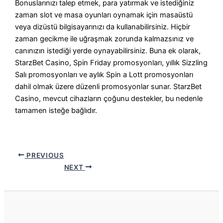
Bonuslarınızı talep etmek, para yatırmak ve istediğiniz
zaman slot ve masa oyunları oynamak için masaüstü
veya dizüstü bilgisayarınızı da kullanabilirsiniz. Hiçbir
zaman gecikme ile uğraşmak zorunda kalmazsınız ve
canınızın istediği yerde oynayabilirsiniz. Buna ek olarak,
StarzBet Casino, Spin Friday promosyonları, yıllık Sizzling
Salı promosyonları ve aylık Spin a Lott promosyonları
dahil olmak üzere düzenli promosyonlar sunar. StarzBet
Casino, mevcut cihazların çoğunu destekler, bu nedenle
tamamen isteğe bağlıdır.
PREVIOUS
NEXT