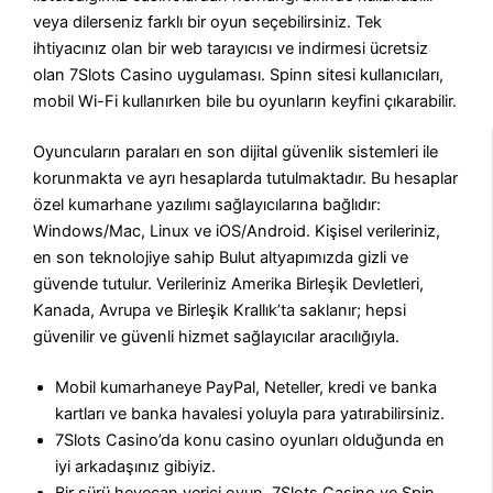
veya dilerseniz farklı bir oyun seçebilirsiniz. Tek
ihtiyacınız olan bir web tarayıcısı ve indirmesi ücretsiz
olan 7Slots Casino uygulaması. Spinn sitesi kullanıcıları,
mobil Wi-Fi kullanırken bile bu oyunların keyfini çıkarabilir.
Oyuncuların paraları en son dijital güvenlik sistemleri ile
korunmakta ve ayrı hesaplarda tutulmaktadır. Bu hesaplar
özel kumarhane yazılımı sağlayıcılarına bağlıdır:
Windows/Mac, Linux ve iOS/Android. Kişisel verileriniz,
en son teknolojiye sahip Bulut altyapımızda gizli ve
güvende tutulur. Verileriniz Amerika Birleşik Devletleri,
Kanada, Avrupa ve Birleşik Krallık’ta saklanır; hepsi
güvenilir ve güvenli hizmet sağlayıcılar aracılığıyla.
Mobil kumarhaneye PayPal, Neteller, kredi ve banka
kartları ve banka havalesi yoluyla para yatırabilirsiniz.
7Slots Casino’da konu casino oyunları olduğunda en
iyi arkadaşınız gibiyiz.
Bir sürü heyecan verici oyun, 7Slots Casino ve Spin