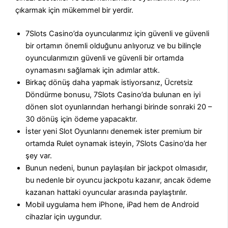
çıkarmak için mükemmel bir yerdir.
7Slots Casino’da oyuncularımız için güvenli ve güvenli
bir ortamın önemli olduğunu anlıyoruz ve bu bilinçle
oyuncularımızın güvenli ve güvenli bir ortamda
oynamasını sağlamak için adımlar attık.
Birkaç dönüş daha yapmak istiyorsanız, Ücretsiz
Döndürme bonusu, 7Slots Casino’da bulunan en iyi
dönen slot oyunlarından herhangi birinde sonraki 20 –
30 dönüş için ödeme yapacaktır.
İster yeni Slot Oyunlarını denemek ister premium bir
ortamda Rulet oynamak isteyin, 7Slots Casino’da her
şey var.
Bunun nedeni, bunun paylaşılan bir jackpot olmasıdır,
bu nedenle bir oyuncu jackpotu kazanır, ancak ödeme
kazanan hattaki oyuncular arasında paylaştırılır.
Mobil uygulama hem iPhone, iPad hem de Android
cihazlar için uygundur.