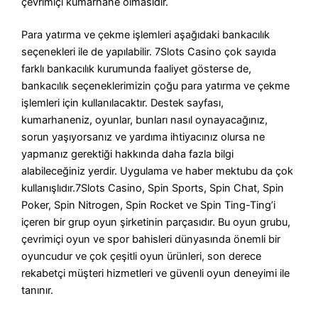
çevrimiçi kumarhane olmasıdır.
Para yatırma ve çekme işlemleri aşağıdaki bankacılık
seçenekleri ile de yapılabilir. 7Slots Casino çok sayıda
farklı bankacılık kurumunda faaliyet gösterse de,
bankacılık seçeneklerimizin çoğu para yatırma ve çekme
işlemleri için kullanılacaktır. Destek sayfası,
kumarhaneniz, oyunlar, bunları nasıl oynayacağınız,
sorun yaşıyorsanız ve yardıma ihtiyacınız olursa ne
yapmanız gerektiği hakkında daha fazla bilgi
alabileceğiniz yerdir. Uygulama ve haber mektubu da çok
kullanışlıdır.7Slots Casino, Spin Sports, Spin Chat, Spin
Poker, Spin Nitrogen, Spin Rocket ve Spin Ting-Ting’i
içeren bir grup oyun şirketinin parçasıdır. Bu oyun grubu,
çevrimiçi oyun ve spor bahisleri dünyasında önemli bir
oyuncudur ve çok çeşitli oyun ürünleri, son derece
rekabetçi müşteri hizmetleri ve güvenli oyun deneyimi ile
tanınır.