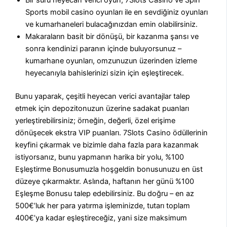
Sports mobil casino oyunları ile en sevdiğiniz oyunları
ve kumarhaneleri bulacağınızdan emin olabilirsiniz.
Makaraların basit bir dönüşü, bir kazanma şansı ve
sonra kendinizi paranın içinde buluyorsunuz –
kumarhane oyunları, omzunuzun üzerinden izleme
heyecanıyla bahislerinizi sizin için eşleştirecek.
Bunu yaparak, çeşitli heyecan verici avantajlar talep
etmek için depozitonuzun üzerine sadakat puanları
yerleştirebilirsiniz; örneğin, değerli, özel erişime
dönüşecek ekstra VIP puanları. 7Slots Casino ödüllerinin
keyfini çıkarmak ve bizimle daha fazla para kazanmak
istiyorsanız, bunu yapmanın harika bir yolu, %100
Eşleştirme Bonusumuzla hoşgeldin bonusunuzu en üst
düzeye çıkarmaktır. Aslında, haftanın her günü %100
Eşleşme Bonusu talep edebilirsiniz. Bu doğru – en az
500€’luk her para yatırma işleminizde, tutarı toplam
400€’ya kadar eşleştireceğiz, yani size maksimum