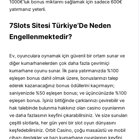
1000€’luk bonus miktarını sağlamak için sadece 600€
yatırmanız yeterli.
7Slots Sitesi Türkiye’De Neden
Engellenmektedir?
Ev, oyunculara oynamak için güvenli bir ortam sunar ve
diğer kumarhanelerden çok daha fazla çevrimiçi
kumarhane oyunu sunar. İlk para yatırmanızda %100
eşleşen bonus dahil olmak üzere, bonuslarınızı talep
ederek kazanacağınız bonus ödüllerini kaçırmayın;
saniyenizde %50 eşleşen bonus; ve üçüncünüzde %100
eşleşen bonus. İşiniz bittiğinde çarklarınızı çevirebilir ve
hak talebinde bulunma hakkınız olan casino oyunlarının
ve daha fazlasının keyfini çıkarabilirsiniz. Ve size sunulan
çeşitli slotlarla, her gün yeni bir slot oyun dünyasını
keşfedebilirsiniz. Orbit Casino, çoğu masaüstü ve mobil
cihazı destekler ve bazı kumarhane oyunlarının keyfini