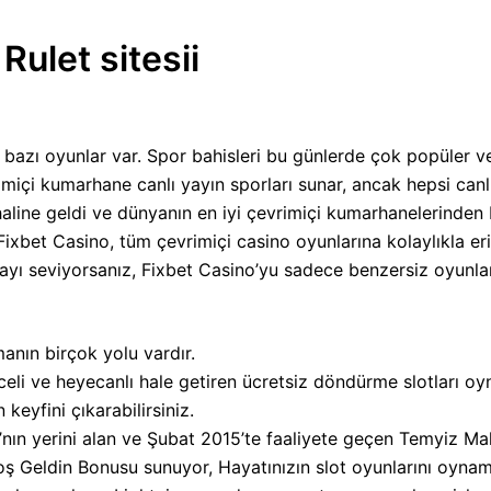
Rulet sitesii
 bazı oyunlar var. Spor bahisleri bu günlerde çok popüler v
imiçi kumarhane canlı yayın sporları sunar, ancak hepsi can
ine geldi ve dünyanın en iyi çevrimiçi kumarhanelerinden bi
ixbet Casino, tüm çevrimiçi casino oyunlarına kolaylıkla eri
ı seviyorsanız, Fixbet Casino’yu sadece benzersiz oyunları 
anın birçok yolu vardır.
li ve heyecanlı hale getiren ücretsiz döndürme slotları oyna
keyfini çıkarabilirsiniz.
nın yerini alan ve Şubat 2015’te faaliyete geçen Temyiz Mah
ş Geldin Bonusu sunuyor, Hayatınızın slot oyunlarını oynam