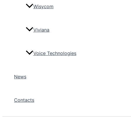
Wisycom
Viviana
Voice Technologies
News
Contacts