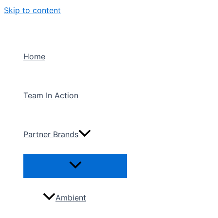
Skip to content
Home
Team In Action
Partner Brands
Ambient