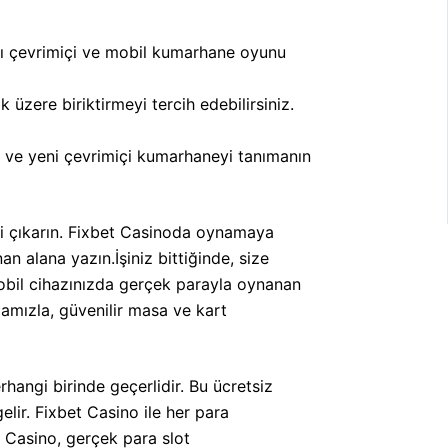
alı çevrimiçi ve mobil kumarhane oyunu
üzere biriktirmeyi tercih edebilirsiniz.
ür ve yeni çevrimiçi kumarhaneyi tanımanın
i çıkarın. Fixbet Casinoda oynamaya
n alana yazın.İşiniz bittiğinde, size
Mobil cihazınızda gerçek parayla oynanan
amızla, güvenilir masa ve kart
hangi birinde geçerlidir. Bu ücretsiz
elir. Fixbet Casino ile her para
t Casino, gerçek para slot