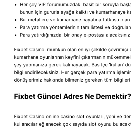
Her şey VIP forumumuzdaki basit bir soruyla başladı:
bunun için gururla ayağa kalktı ve kumarhaneye ka
Bu, metallere ve kumarhane hayatına tutkusu olan 
Para yatırma yöntemlerinin tam listesi ve doğrulama 
Para yatırdığınızda, bir onay e-postası alacaksınız
Fixbet Casino, mümkün olan en iyi şekilde çevrimiçi
kumarhane oyunlarının keyfini çıkarmanın mükemmel bi
şey yapmanıza gerek kalmayacak. Basitçe ‘kullan’ d
bilgilendirileceksiniz. Her gerçek para yatırma işl
dönüşlerimiz hakkında bilmeniz gereken tüm bilgileri s
Fixbet Güncel Adres Ne Demektir
Fixbet Casino online casino slot oyunları, yeni ve den
kullanıcılar eğlenecek çok sayıda slot oyunu bulacakt