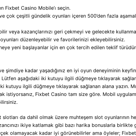
 Fixbet Casino Mobile’ı seçin.
 ve çok çeşitli gündelik oyunları içeren 500’den fazla aşam
ilir veya kazançlarınızı geri çekmeyi ve gelecekte kullanmak 
yunları düzenleyebilir ve favorilerinizi ekleyebilirsiniz.
eye yeni başlayanlar için en çok tercih edilen teklif türüd
e şimdiye kadar yaşadığınız en iyi oyun deneyiminin keyfin
ütfen aşağıdaki iki kutuyu ilgili düğmeye tıklayarak sağlana
iki kutuyu ilgili düğmeye tıklayarak sağlanan alana yazın. 
k istiyorsanız, Fixbet Casino tam size göre. Mobil uygulam
lirsiniz.
slotları da dahil olmak üzere muhteşem slot oyunlarının her
cınızı ikiye katlamak gibi bazı harika bonuslarla birlikte g
rçek olamayacak kadar iyi görünebilirler ama öyleler; Fixbe