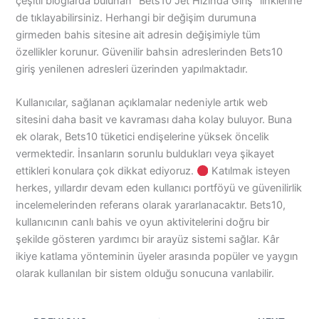
çeşitli bloglarda bulunan ‘’Bets10 Jet Hızında Giriş’’ linklerine
de tıklayabilirsiniz. Herhangi bir değişim durumuna
girmeden bahis sitesine ait adresin değişimiyle tüm
özellikler korunur. Güvenilir bahsin adreslerinden Bets10
giriş yenilenen adresleri üzerinden yapılmaktadır.
Kullanıcılar, sağlanan açıklamalar nedeniyle artık web
sitesini daha basit ve kavraması daha kolay buluyor. Buna
ek olarak, Bets10 tüketici endişelerine yüksek öncelik
vermektedir. İnsanların sorunlu buldukları veya şikayet
ettikleri konulara çok dikkat ediyoruz.
Katılmak isteyen
herkes, yıllardır devam eden kullanıcı portföyü ve güvenilirlik
incelemelerinden referans olarak yararlanacaktır. Bets10,
kullanıcının canlı bahis ve oyun aktivitelerini doğru bir
şekilde gösteren yardımcı bir arayüz sistemi sağlar. Kâr
ikiye katlama yönteminin üyeler arasında popüler ve yaygın
olarak kullanılan bir sistem olduğu sonucuna varılabilir.