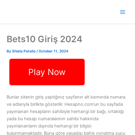
Skip
to
content
Bets10 Giriş 2024
By
Shiela Petalio
/
October 11, 2024
Play Now
Bunlar sitenin giriş yaptığınız sayfanın alt kısmında numara
ve adlarıyla birlikte gösterilir. Hesapno.com’un bu sayfada
yayınlanan hesapların sahibiyle herhangi bir bağı, ortaklığı
yada bu hesap numaralarının sahibi hakkında
yayınlananların dışında herhangi bir bilgisi
bulunmamaktadır. Buna göre yasadışı bahis oynatma suçu