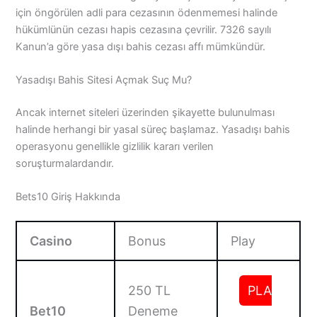
için öngörülen adli para cezasının ödenmemesi halinde
hükümlünün cezası hapis cezasına çevrilir. 7326 sayılı
Kanun’a göre yasa dışı bahis cezası affı mümkündür.
Yasadışı Bahis Sitesi Açmak Suç Mu?
Ancak internet siteleri üzerinden şikayette bulunulması
halinde herhangi bir yasal süreç başlamaz. Yasadışı bahis
operasyonu genellikle gizlilik kararı verilen
soruşturmalardandır.
Bets10 Giriş Hakkında
Casino
Bonus
Play
250 TL
PLA
Bet10
Deneme