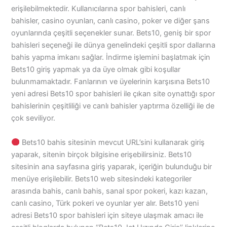
erişilebilmektedir. Kullanıcılarına spor bahisleri, canlı
bahisler, casino oyunları, canlı casino, poker ve diğer şans
oyunlarında çeşitli seçenekler sunar. Bets10, geniş bir spor
bahisleri seçeneği ile dünya genelindeki çeşitli spor dallarına
bahis yapma imkanı sağlar. İndirme işlemini başlatmak için
Bets10 giriş yapmak ya da üye olmak gibi koşullar
bulunmamaktadır. Fanlarının ve üyelerinin karşısına Bets10
yeni adresi Bets10 spor bahisleri ile çıkan site oynattığı spor
bahislerinin çeşitliliği ve canlı bahisler yaptırma özelliği ile de
çok seviliyor.
Bets10 bahis sitesinin mevcut URL’sini kullanarak giriş
yaparak, sitenin birçok bilgisine erişebilirsiniz. Bets10
sitesinin ana sayfasına giriş yaparak, içeriğin bulunduğu bir
menüye erişilebilir. Bets10 web sitesindeki kategoriler
arasında bahis, canlı bahis, sanal spor pokeri, kazı kazan,
canlı casino, Türk pokeri ve oyunlar yer alır. Bets10 yeni
adresi Bets10 spor bahisleri için siteye ulaşmak amacı ile