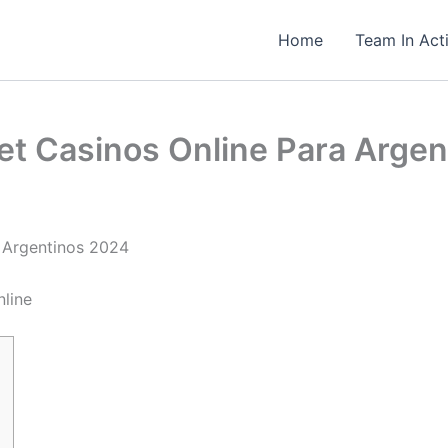
Home
Team In Act
net Casinos Online Para Arge
a Argentinos 2024
line