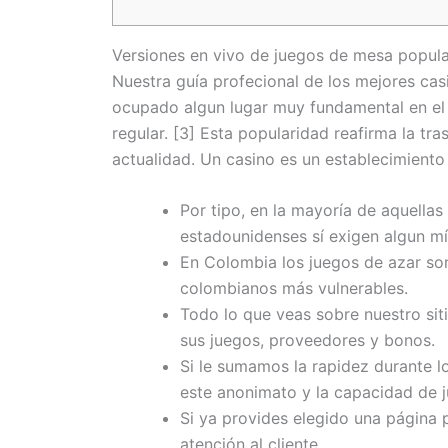
Versiones en vivo de juegos de mesa popular
Nuestra guía profecional de los mejores cas
ocupado algun lugar muy fundamental en el 
regular. [3]​ Esta popularidad reafirma la t
actualidad. Un casino es un establecimiento
Por tipo, en la mayoría de aquella
estadounidenses sí exigen algun mí
En Colombia los juegos de azar son
colombianos más vulnerables.
Todo lo que veas sobre nuestro sit
sus juegos, proveedores y bonos.
Si le sumamos la rapidez durante l
este anonimato y la capacidad de j
Si ya provides elegido una página 
atención al cliente.