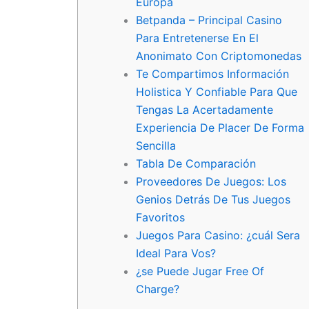
Europa
Betpanda – Principal Casino
Para Entretenerse En El
Anonimato Con Criptomonedas
Te Compartimos Información
Holistica Y Confiable Para Que
Tengas La Acertadamente
Experiencia De Placer De Forma
Sencilla
Tabla De Comparación
Proveedores De Juegos: Los
Genios Detrás De Tus Juegos
Favoritos
Juegos Para Casino: ¿cuál Sera
Ideal Para Vos?
¿se Puede Jugar Free Of
Charge?