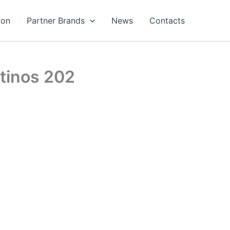
ion
Partner Brands
News
Contacts
ntinos 202