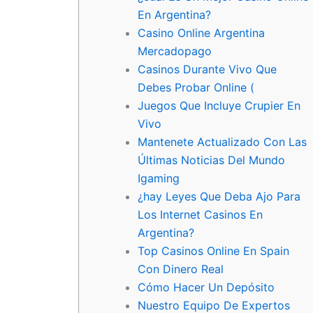
En Argentina?
Casino Online Argentina
Mercadopago
Casinos Durante Vivo Que
Debes Probar Online (
Juegos Que Incluye Crupier En
Vivo
Mantenete Actualizado Con Las
Últimas Noticias Del Mundo
Igaming
¿hay Leyes Que Deba Ajo Para
Los Internet Casinos En
Argentina?
Top Casinos Online En Spain
Con Dinero Real
Cómo Hacer Un Depósito
Nuestro Equipo De Expertos