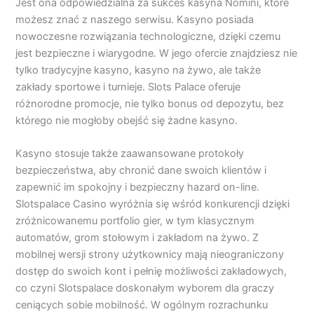
Jest ona odpowiedzialna za sukces kasyna Nomini, które
możesz znać z naszego serwisu. Kasyno posiada
nowoczesne rozwiązania technologiczne, dzięki czemu
jest bezpieczne i wiarygodne. W jego ofercie znajdziesz nie
tylko tradycyjne kasyno, kasyno na żywo, ale także
zakłady sportowe i turnieje. Slots Palace oferuje
różnorodne promocje, nie tylko bonus od depozytu, bez
którego nie mogłoby obejść się żadne kasyno.
Kasyno stosuje także zaawansowane protokoły
bezpieczeństwa, aby chronić dane swoich klientów i
zapewnić im spokojny i bezpieczny hazard on-line.
Slotspalace Casino wyróżnia się wśród konkurencji dzięki
zróżnicowanemu portfolio gier, w tym klasycznym
automatów, grom stołowym i zakładom na żywo. Z
mobilnej wersji strony użytkownicy mają nieograniczony
dostęp do swoich kont i pełnię możliwości zakładowych,
co czyni Slotspalace doskonałym wyborem dla graczy
ceniących sobie mobilność. W ogólnym rozrachunku