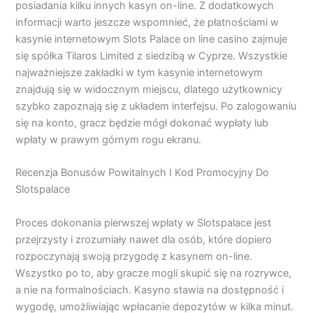
posiadania kilku innych kasyn on-line. Z dodatkowych
informacji warto jeszcze wspomnieć, że płatnościami w
kasynie internetowym Slots Palace on line casino zajmuje
się spółka Tilaros Limited z siedzibą w Cyprze. Wszystkie
najważniejsze zakładki w tym kasynie internetowym
znajdują się w widocznym miejscu, dlatego użytkownicy
szybko zapoznają się z układem interfejsu. Po zalogowaniu
się na konto, gracz będzie mógł dokonać wypłaty lub
wpłaty w prawym górnym rogu ekranu.
Recenzja Bonusów Powitalnych I Kod Promocyjny Do
Slotspalace
Proces dokonania pierwszej wpłaty w Slotspalace jest
przejrzysty i zrozumiały nawet dla osób, które dopiero
rozpoczynają swoją przygodę z kasynem on-line.
Wszystko po to, aby gracze mogli skupić się na rozrywce,
a nie na formalnościach. Kasyno stawia na dostępność i
wygodę, umożliwiając wpłacanie depozytów w kilka minut.