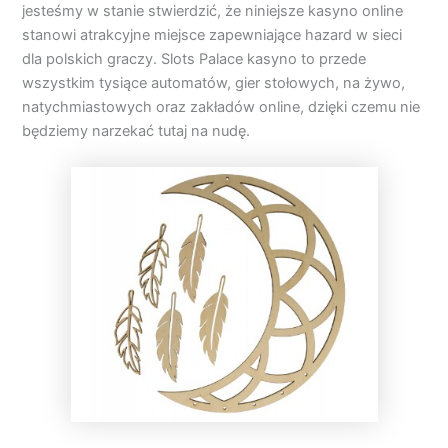
jesteśmy w stanie stwierdzić, że niniejsze kasyno online
stanowi atrakcyjne miejsce zapewniające hazard w sieci
dla polskich graczy. Slots Palace kasyno to przede
wszystkim tysiące automatów, gier stołowych, na żywo,
natychmiastowych oraz zakładów online, dzięki czemu nie
będziemy narzekać tutaj na nudę.