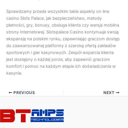
Sprawdzamy przede wszystkim takie aspekty on line
casino Slots Palace, jak bezpieczeństwo, metody
płatności, gry, bonusy, obsługa klienta czy wersja mobilna
strony internetowej. Slotspalace Casino kontynuuje swoją
ekspansję na polskim rynku, zapewniając graczom dostęp
do zaawansowanej platformy z szeroką ofertą zakładów
sportowych i gier kasynowych. Zespół wsparcia klienta
jest dostępny o każdej porze, aby zapewnić graczom
komfort i pomoc na każdym etapie ich doświadczenia w
kasynie.
PREVIOUS
NEXT