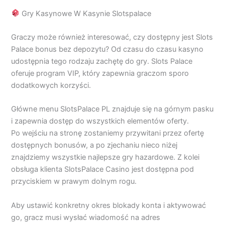
Gry Kasynowe W Kasynie Slotspalace
Graczy może również interesować, czy dostępny jest Slots
Palace bonus bez depozytu? Od czasu do czasu kasyno
udostępnia tego rodzaju zachętę do gry. Slots Palace
oferuje program VIP, który zapewnia graczom sporo
dodatkowych korzyści.
Główne menu SlotsPalace PL znajduje się na górnym pasku
i zapewnia dostęp do wszystkich elementów oferty.
Po wejściu na stronę zostaniemy przywitani przez ofertę
dostępnych bonusów, a po zjechaniu nieco niżej
znajdziemy wszystkie najlepsze gry hazardowe. Z kolei
obsługa klienta SlotsPalace Casino jest dostępna pod
przyciskiem w prawym dolnym rogu.
Aby ustawić konkretny okres blokady konta i aktywować
go, gracz musi wysłać wiadomość na adres