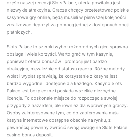
część naszej recenzji SlotsPalace, oferta powitalna jest
niezwykle atrakcyjna. Gracze chcący przetestować polskie
kasynowe gry online, będą musieli w pierwszej kolejności
zrealizować depozyt za pomocą jednej z dostępnych opcji
płatniczych.
Slots Palace to szeroki wybór różnorodnych gier, sprawna
obsługa i wiele korzyści. Warto grać w tym kasynie,
ponieważ oferta bonusów i promocji jest bardzo
atrakcyjna, niezależnie od statusu gracza. Różne metody
wpłat i wypłat sprawiają, że korzystanie z kasyna jest
bardzo wygodne i dostępne dla każdego. Kasyno Slots
Palace jest bezpieczne i posiada wszelkie niezbędne
licencje. To doskonałe miejsce do rozpoczęcia swojej
przygody z hazardem, ale również dla wprawnych graczy.
Osoby zainteresowane tym, co do zaoferowania mają
kasyna internetowe dostępne obecnie na rynku, z
pewnością powinny zwrócić swoją uwagę na Slots Palace
casino bonus deposit.