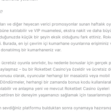
i?
ları ve diğer heyecan verici promosyonlar sunan haftalık oy
üne katılabilir ve VIP muamelesi, ekstra nakit ve daha büyük
ğunuzda küçük bir şeyin eksik olduğunu fark ettiniz. Roket
Burada, en iyi çevrim içi kumarhane oyunlarına erişiminiz 
 donatılmış bir kumarhaneniz var.
e ücretsiz oyunla sınırlıdır, bu nedenle bonuslar için gerçek
 paylaşmaz – bu bir Roketbet Casino’ya özeldir ve ücretsiz 
bonusu olarak, oyuncular herhangi bir masaüstü veya mobil 
Döndürmeler, herhangi bir zamanda bonus kodu kullanılarak
ılabilir ve anlaşma yeni ve mevcut Roketbet Casino üyeleri i
bettiren bir deneyim yaşamanızı sağlamak için tasarlanmıştı
n sevdiğiniz platformu bulduktan sonra oynamaya hazırsınız