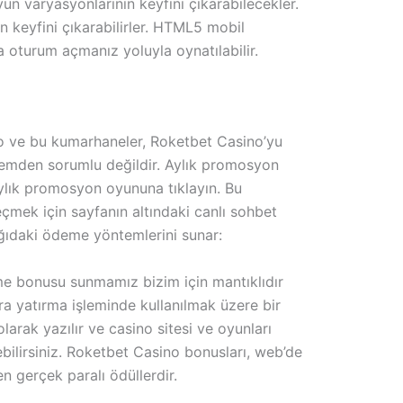
 varyasyonlarının keyfini çıkarabilecekler.
 keyfini çıkarabilirler. HTML5 mobil
da oturum açmanız yoluyla oynatılabilir.
ino ve bu kumarhaneler, Roketbet Casino’yu
şlemden sorumlu değildir. Aylık promosyon
ylık promosyon oyununa tıklayın. Bu
eçmek için sayfanın altındaki canlı sohbet
ğıdaki ödeme yöntemlerini sunar:
me bonusu sunmamız bizim için mantıklıdır
a yatırma işleminde kullanılmak üzere bir
larak yazılır ve casino sitesi ve oyunları
lirsiniz. Roketbet Casino bonusları, web’de
n gerçek paralı ödüllerdir.