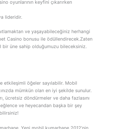
sino oyunlarının keyfini çıkarırken
 lideridir.
nıtlamaktan ve yaşayabileceğiniz herhangi
tbet Casino bonusu ile ödüllendirecek.Zaten
 bir üne sahip olduğumuzu bileceksiniz.
tkileşimli öğeler sayılabilir. Mobil
ınızda mümkün olan en iyi şekilde sunulur.
ı, ücretsiz döndürmeler ve daha fazlasını
e eğlence ve heyecandan başka bir şey
lirsiniz!
kumarhane. Yeni mobil kumarhane 2012’nin