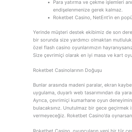
Para yatırma ve çekme işlemleri anın
endişelenmenize gerek kalmaz.
Roketbet Casino, NetEnt’in en popüle
Yerinde müşteri destek ekibimiz de son dere
bir sorunda size yardımcı olmaktan mutluluk 
özel flash casino oyunlarımızın hayranıysan
Size çevrimiçi olarak en iyi masa ve kart o
Roketbet Casinolarının Doğuşu
Bunlar arasında madeni paralar, ekran kaybet
uygulama, duyarlı web tasarımından da yarar
Ayrıca, çevrimiçi kumarhane oyun deneyimini
bulacaksınız. Unutulmaz bir gece geçirmek i
vermeyeceğiz. Roketbet Casino’da oynarsanız 
Roketbet Casino, oyuncuların yeni bir tür ç