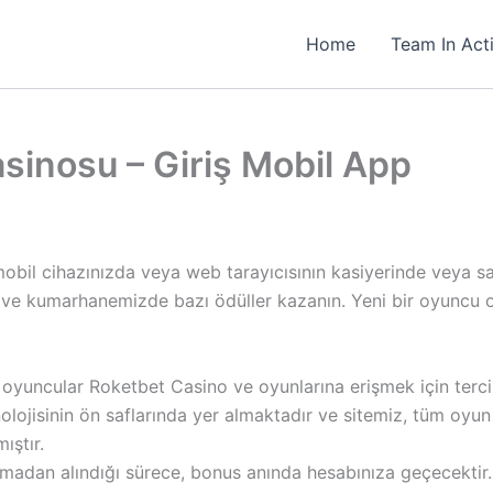
Home
Team In Act
sinosu – Giriş Mobil App
mobil cihazınızda veya web tarayıcısının kasiyerinde veya sa
 ve kumarhanemizde bazı ödüller kazanın. Yeni bir oyuncu ol
uncular Roketbet Casino ve oyunlarına erişmek için tercih et
lojisinin ön saflarında yer almaktadır ve sitemiz, tüm oyun 
ıştır.
madan alındığı sürece, bonus anında hesabınıza geçecektir.