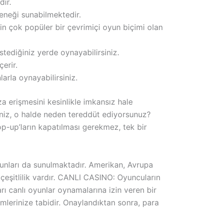
dır.
eneği sunabilmektedir.
n çok popüler bir çevrimiçi oyun biçimi olan
stediğiniz yerde oynayabilirsiniz.
erir.
rla oynayabilirsiniz.
za erişmesini kesinlikle imkansız hale
iniz, o halde neden tereddüt ediyorsunuz?
op-up’ların kapatılması gerekmez, tek bir
unları da sunulmaktadır. Amerikan, Avrupa
 çeşitlilik vardır. CANLI CASINO: Oyuncuların
rı canlı oyunlar oynamalarına izin veren bir
lerinize tabidir. Onaylandıktan sonra, para