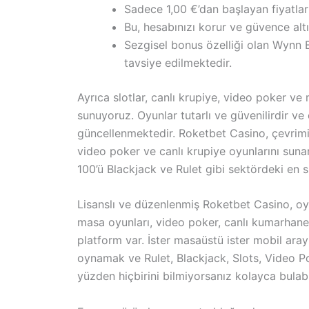
Sadece 1,00 €’dan başlayan fiyatlarl
Bu, hesabınızı korur ve güvence alt
Sezgisel bonus özelliği olan Wynn B
tavsiye edilmektedir.
Ayrıca slotlar, canlı krupiye, video poker 
sunuyoruz. Oyunlar tutarlı ve güvenilirdir ve ç
güncellenmektedir. Roketbet Casino, çevrimiç
video poker ve canlı krupiye oyunlarını suna
100’ü Blackjack ve Rulet gibi sektördeki en s
Lisanslı ve düzenlenmiş Roketbet Casino, oyu
masa oyunları, video poker, canlı kumarhane 
platform var. İster masaüstü ister mobil ara
oynamak ve Rulet, Blackjack, Slots, Video P
yüzden hiçbirini bilmiyorsanız kolayca bulabil