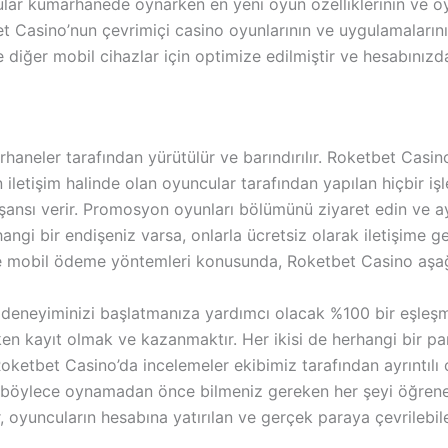
r kumarhanede oynarken en yeni oyun özelliklerinin ve oyun
 Casino’nun çevrimiçi casino oyunlarının ve uygulamalarının
ve diğer mobil cihazlar için optimize edilmiştir ve hesabınız
arhaneler tarafından yürütülür ve barındırılır. Roketbet Cas
iletişim halinde olan oyuncular tarafından yapılan hiçbir i
ansı verir. Promosyon oyunları bölümünü ziyaret edin ve a
ngi bir endişeniz varsa, onlarla ücretsiz olarak iletişime g
 ve mobil ödeme yöntemleri konusunda, Roketbet Casino aşa
n deneyiminizi başlatmanıza yardımcı olacak %100 bir eşleş
n kayıt olmak ve kazanmaktır. Her ikisi de herhangi bir par
oketbet Casino’da incelemeler ekibimiz tarafından ayrıntılı o
böylece oynamadan önce bilmeniz gereken her şeyi öğrenebi
r, oyuncuların hesabına yatırılan ve gerçek paraya çevrilebile