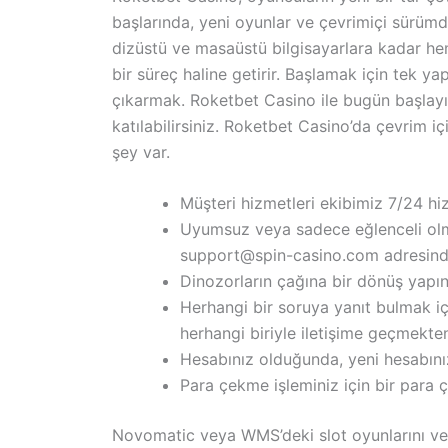
başlarında, yeni oyunlar ve çevrimiçi sürüm
dizüstü ve masaüstü bilgisayarlara kadar h
bir süreç haline getirir. Başlamak için tek
çıkarmak. Roketbet Casino ile bugün başlayı
katılabilirsiniz. Roketbet Casino’da çevrim i
şey var.
Müşteri hizmetleri ekibimiz 7/24 hiz
Uyumsuz veya sadece eğlenceli olmay
support@spin-casino.com adresinde
Dinozorların çağına bir dönüş yapın 
Herhangi bir soruya yanıt bulmak 
herhangi biriyle iletişime geçmekte
Hesabınız olduğunda, yeni hesabınız
Para çekme işleminiz için bir para 
Novomatic veya WMS’deki slot oyunlarını ve