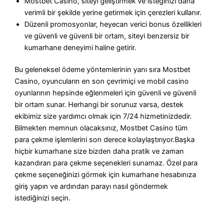
Mostbet Casino, siteyi geliştirmek ve isteğinizi daha
verimli bir şekilde yerine getirmek için çerezleri kullanır.
Düzenli promosyonlar, heyecan verici bonus özellikleri
ve güvenli ve güvenli bir ortam, siteyi benzersiz bir
kumarhane deneyimi haline getirir.
Bu geleneksel ödeme yöntemlerinin yanı sıra Mostbet
Casino, oyuncuların en son çevrimiçi ve mobil casino
oyunlarının hepsinde eğlenmeleri için güvenli ve güvenli
bir ortam sunar. Herhangi bir sorunuz varsa, destek
ekibimiz size yardımcı olmak için 7/24 hizmetinizdedir.
Bilmekten memnun olacaksınız, Mostbet Casino tüm
para çekme işlemlerini son derece kolaylaştırıyor.Başka
hiçbir kumarhane size bizden daha pratik ve zaman
kazandıran para çekme seçenekleri sunamaz. Özel para
çekme seçeneğinizi görmek için kumarhane hesabınıza
giriş yapın ve ardından parayı nasıl göndermek
istediğinizi seçin.