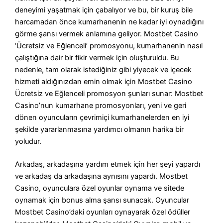
deneyimi yaşatmak için çabalıyor ve bu, bir kuruş bile
harcamadan önce kumarhanenin ne kadar iyi oynadığını
görme şansı vermek anlamına geliyor. Mostbet Casino
‘Ücretsiz ve Eğlenceli’ promosyonu, kumarhanenin nasıl
çalıştığına dair bir fikir vermek için oluşturuldu. Bu
nedenle, tam olarak istediğiniz gibi yiyecek ve içecek
hizmeti aldığınızdan emin olmak için Mostbet Casino
Ücretsiz ve Eğlenceli promosyon şunları sunar: Mostbet
Casino’nun kumarhane promosyonları, yeni ve geri
dönen oyuncuların çevrimiçi kumarhanelerden en iyi
şekilde yararlanmasına yardımcı olmanın harika bir
yoludur.
Arkadaş, arkadaşına yardım etmek için her şeyi yapardı
ve arkadaş da arkadaşına aynısını yapardı. Mostbet
Casino, oyunculara özel oyunlar oynama ve sitede
oynamak için bonus alma şansı sunacak. Oyuncular
Mostbet Casino’daki oyunları oynayarak özel ödüller