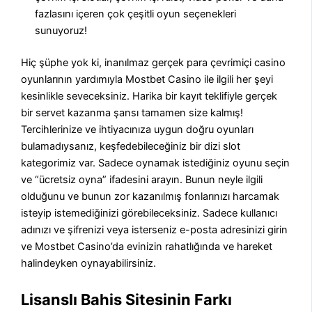
fazlasını içeren çok çeşitli oyun seçenekleri
sunuyoruz!
Hiç şüphe yok ki, inanılmaz gerçek para çevrimiçi casino
oyunlarının yardımıyla Mostbet Casino ile ilgili her şeyi
kesinlikle seveceksiniz. Harika bir kayıt teklifiyle gerçek
bir servet kazanma şansı tamamen size kalmış!
Tercihlerinize ve ihtiyacınıza uygun doğru oyunları
bulamadıysanız, keşfedebileceğiniz bir dizi slot
kategorimiz var. Sadece oynamak istediğiniz oyunu seçin
ve “ücretsiz oyna” ifadesini arayın. Bunun neyle ilgili
olduğunu ve bunun zor kazanılmış fonlarınızı harcamak
isteyip istemediğinizi görebileceksiniz. Sadece kullanıcı
adınızı ve şifrenizi veya isterseniz e-posta adresinizi girin
ve Mostbet Casino’da evinizin rahatlığında ve hareket
halindeyken oynayabilirsiniz.
Lisanslı Bahis Sitesinin Farkı