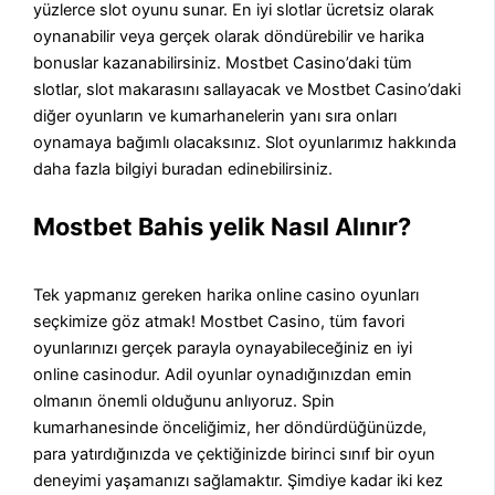
yüzlerce slot oyunu sunar. En iyi slotlar ücretsiz olarak
oynanabilir veya gerçek olarak döndürebilir ve harika
bonuslar kazanabilirsiniz. Mostbet Casino’daki tüm
slotlar, slot makarasını sallayacak ve Mostbet Casino’daki
diğer oyunların ve kumarhanelerin yanı sıra onları
oynamaya bağımlı olacaksınız. Slot oyunlarımız hakkında
daha fazla bilgiyi buradan edinebilirsiniz.
Mostbet Bahis yelik Nasıl Alınır?
Tek yapmanız gereken harika online casino oyunları
seçkimize göz atmak! Mostbet Casino, tüm favori
oyunlarınızı gerçek parayla oynayabileceğiniz en iyi
online casinodur. Adil oyunlar oynadığınızdan emin
olmanın önemli olduğunu anlıyoruz. Spin
kumarhanesinde önceliğimiz, her döndürdüğünüzde,
para yatırdığınızda ve çektiğinizde birinci sınıf bir oyun
deneyimi yaşamanızı sağlamaktır. Şimdiye kadar iki kez