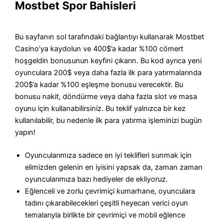
Mostbet Spor Bahisleri
Bu sayfanın sol tarafındaki bağlantıyı kullanarak Mostbet
Casino’ya kaydolun ve 400$’a kadar %100 cömert
hoşgeldin bonusunun keyfini çıkarın. Bu kod ayrıca yeni
oyunculara 200$ veya daha fazla ilk para yatırmalarında
200$’a kadar %100 eşleşme bonusu verecektir. Bu
bonusu nakit, döndürme veya daha fazla slot ve masa
oyunu için kullanabilirsiniz. Bu teklif yalnızca bir kez
kullanılabilir, bu nedenle ilk para yatırma işleminizi bugün
yapın!
Oyuncularımıza sadece en iyi teklifleri sunmak için
elimizden gelenin en iyisini yapsak da, zaman zaman
oyuncularımıza bazı hediyeler de ekliyoruz.
Eğlenceli ve zorlu çevrimiçi kumarhane, oyunculara
tadını çıkarabilecekleri çeşitli heyecan verici oyun
temalarıyla birlikte bir çevrimiçi ve mobil eğlence