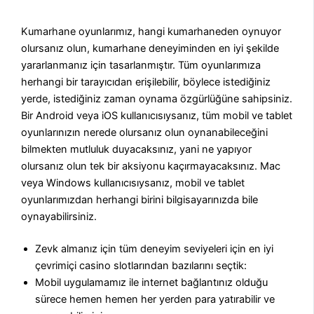
Kumarhane oyunlarımız, hangi kumarhaneden oynuyor
olursanız olun, kumarhane deneyiminden en iyi şekilde
yararlanmanız için tasarlanmıştır. Tüm oyunlarımıza
herhangi bir tarayıcıdan erişilebilir, böylece istediğiniz
yerde, istediğiniz zaman oynama özgürlüğüne sahipsiniz.
Bir Android veya iOS kullanıcısıysanız, tüm mobil ve tablet
oyunlarınızın nerede olursanız olun oynanabileceğini
bilmekten mutluluk duyacaksınız, yani ne yapıyor
olursanız olun tek bir aksiyonu kaçırmayacaksınız. Mac
veya Windows kullanıcısıysanız, mobil ve tablet
oyunlarımızdan herhangi birini bilgisayarınızda bile
oynayabilirsiniz.
Zevk almanız için tüm deneyim seviyeleri için en iyi
çevrimiçi casino slotlarından bazılarını seçtik:
Mobil uygulamamız ile internet bağlantınız olduğu
sürece hemen hemen her yerden para yatırabilir ve