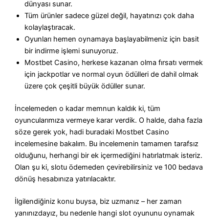
dünyası sunar.
Tüm ürünler sadece güzel değil, hayatınızı çok daha
kolaylaştıracak.
Oyunları hemen oynamaya başlayabilmeniz için basit
bir indirme işlemi sunuyoruz.
Mostbet Casino, herkese kazanan olma fırsatı vermek
için jackpotlar ve normal oyun ödülleri de dahil olmak
üzere çok çeşitli büyük ödüller sunar.
İncelemeden o kadar memnun kaldık ki, tüm
oyuncularımıza vermeye karar verdik. O halde, daha fazla
söze gerek yok, hadi buradaki Mostbet Casino
incelemesine bakalım. Bu incelemenin tamamen tarafsız
olduğunu, herhangi bir ek içermediğini hatırlatmak isteriz.
Olan şu ki, slotu ödemeden çevirebilirsiniz ve 100 bedava
dönüş hesabınıza yatırılacaktır.
İlgilendiğiniz konu buysa, biz uzmanız – her zaman
yanınızdayız, bu nedenle hangi slot oyununu oynamak