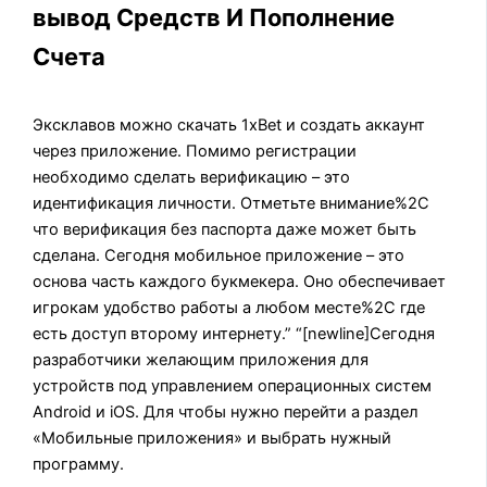
вывод Средств И Пополнение
Счета
Эксклавов можно скачать 1xBet и создать аккаунт
через приложение. Помимо регистрации
необходимо сделать верификацию – это
идентификация личности. Отметьте внимание%2C
что верификация без паспорта даже может быть
сделана. Сегодня мобильное приложение – это
основа часть каждого букмекера. Оно обеспечивает
игрокам удобство работы а любом месте%2C где
есть доступ второму интернету.” “[newline]Сегодня
разработчики желающим приложения для
устройств под управлением операционных систем
Android и iOS. Для чтобы нужно перейти а раздел
«Мобильные приложения» и выбрать нужный
программу.