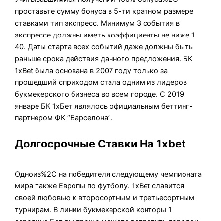
проставьте сумму бонуса в 5-ти кратном размере
ставками тип экспресс. Минимум 3 события в
экспрессе должны иметь коэффициенты не ниже 1.
40. Даты старта всех событий даже должны быть
раньше срока действия данного предложения. БК
1xBet была основана в 2007 году только за
прошедший сприходом стала одним из лидеров
букмекерского бизнеса во всем городе. С 2019
январе БК 1хБет являлось официальным беттинг-
партнером ФК “Барселона”.
Долгосрочные Ставки На 1xbet
Одноиз%2C на победителя следующему чемпионата
мира также Европы по футболу. 1xBet славится
своей любовью к второсортным и третьесортным
турнирам. В линии букмекерской конторы 1