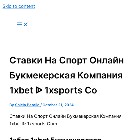
Skip to content
Ставки На Спорт Онлайн
Букмекерская Компания
1xbet ᐉ 1xsports Co
By
Shiela Petalio
/
October 21, 2024
Ставки На Спорт Онлайн Букмекерская Компания
1xbet ᐉ 1xsports Com
1хбет 1xbet Букмекерская