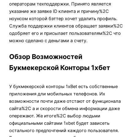
операторам техподдержки. Принято является
указание же заявке ID клиента и причину%2C
ноунсом которой бэттер хочет удалить профиль.
Служба поддержки клиентов обращает заявки%2C
одобряет его и присылает пользователям%2C что
можно сделано с деньгами а счету.
Обзор Возможностей
Букмекерской Конторы 1хбет
У букмекерской конторы 1xBet есть собственные
приложения дли мобильных телефонов. Их
возможности почти даже отстают от функционала
сайта%2C а и скорости обмена информации даже
опережают. Же итоге%2C выбор людьми
официальными сайтами 1xbet будет зависеть
остального предпочтений каждого пользователя.