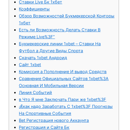
Ставки Live Бк 1хбет
Коэффициенты
Обзор Возможностей Букмекерской Конторы
1хбет
Есть ли Возможность Делать Ставки В
Режиме Live%3F”
Букмекерские линии 1xbet – Ставки На
Футбол а Другие Виды Спорта
Скачать 1xbet Андроид
Сайт 1xbet
Комиссия а Пополнение И вывод Средств
Сравнение Официальных Сайтов 1xbet%3A
Основная И Мобильная Версии
Линия Событий
в Что Я мне Заключать Пари же 1xbet%3F
💰как надо Заработать С 1xbet%3F Прогнозы
На Спортивные События
Bet Регистрация нового Аккаунта
Регистрация и Сайте Бк