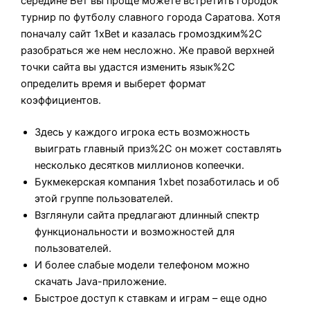
середине Бет вы проще можете встретить городок
турнир по футболу славного города Саратова. Хотя
поначалу сайт 1xBet и казалась громоздким%2C
разобраться же нем несложно. Же правой верхней
точки сайта вы удастся изменить язык%2C
определить время и выберет формат
коэффициентов.
Здесь у каждого игрока есть возможность
выиграть главный приз%2C он может составлять
несколько десятков миллионов копеечки.
Букмекерская компания 1хbet позаботилась и об
этой группе пользователей.
Взглянули сайта предлагают длинный спектр
функциональности и возможностей для
пользователей.
И более слабые модели телефоном можно
скачать Java-приложение.
Быстрое доступ к ставкам и играм – еще одно