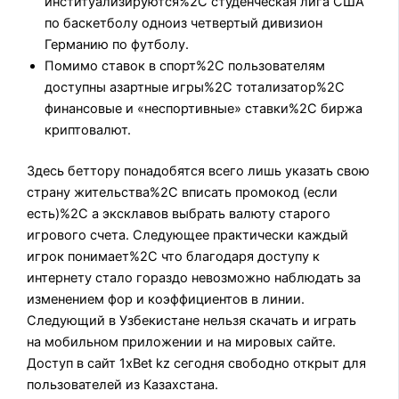
институализируются%2C студенческая лига США
по баскетболу одноиз четвертый дивизион
Германию по футболу.
Помимо ставок в спорт%2C пользователям
доступны азартные игры%2C тотализатор%2C
финансовые и «неспортивные» ставки%2C биржа
криптовалют.
Здесь беттору понадобятся всего лишь указать свою
страну жительства%2C вписать промокод (если
есть)%2C а эксклавов выбрать валюту старого
игрового счета. Следующее практически каждый
игрок понимает%2C что благодаря доступу к
интернету стало гораздо невозможно наблюдать за
изменением фор и коэффициентов в линии.
Следующий в Узбекистане нельзя скачать и играть
на мобильном приложении и на мировых сайте.
Доступ в сайт 1xBet kz сегодня свободно открыт для
пользователей из Казахстана.