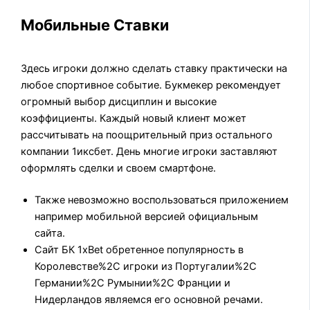
Мобильные Ставки
Здесь игроки должно сделать ставку практически на
любое спортивное событие. Букмекер рекомендует
огромный выбор дисциплин и высокие
коэффициенты. Каждый новый клиент может
рассчитывать на поощрительный приз остального
компании 1иксбет. День многие игроки заставляют
оформлять сделки и своем смартфоне.
Также невозможно воспользоваться приложением
например мобильной версией официальным
сайта.
Сайт БК 1xBet обретенное популярность в
Королевстве%2C игроки из Португалии%2C
Германии%2C Румынии%2C Франции и
Нидерландов являемся его основной речами.