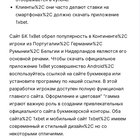
Клиенты%2C они часто делают ставки на
смартфонах%2C должно скачать приложение
1xbet.
Сайт БК 1xBet обрел популярность в Континенте%2C
игроки из Португалии%2C Германии%2C
Румынии%2C Бельгии и Нидерландов являются его
основной речами. Чтобы скачать официальное
приложение 1xBet усовершенство Android%2C
воспользуйтесь ссылкой на сайте букмекера или
установите программу по нашей ссылке. В этой
разработки игрокам доступен полную функционал
главного сайта. Оформление и цветовая” “гамма
играют важную роль в создании привлекательных
официального сайта букмекерской конторы. Оба
сайта%2C 1xbet и мобильный сайт 1xbet%2C имеем
современный и стильный дизайн%2C но со
некоторыми отличиями.