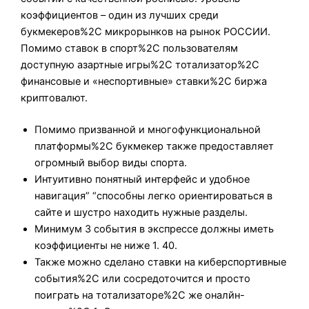
коэффициентов – один из лучших среди
букмекеров%2C микрорынков на рынок РОССИИ.
Помимо ставок в спорт%2C пользователям
доступную азартные игры%2C тотализатор%2C
финансовые и «неспортивные» ставки%2C биржа
криптовалют.
Помимо призванной и многофункциональной
платформы%2C букмекер также предоставляет
огромный выбор виды спорта.
Интуитивно понятный интерфейс и удобное
навигация” “способны легко ориентироваться в
сайте и шустро находить нужные разделы.
Минимум 3 события в экспрессе должны иметь
коэффициенты не ниже 1. 40.
Также можно сделано ставки на киберспортивные
события%2C или сосредоточится и просто
поиграть на тотализаторе%2C же оналйн-