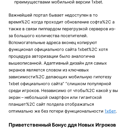
преимуществами мобильной версии 1xbet.
Важнейшей портал бывает недоступен в то
время%2C когда проходит обновление софта%2C а
также в связи пиппардом перегрузкой серверов из-
за большого количества посетителей.
Вспомогательные адреса вконец копируют
функционал официального сайта 1xbet%2C хотя
процедура авторизации было аналогична
вышеописанной. Адаптивный дизайн для самых
экранов является словом из ключевых
зависимости%2C делающих мобильную гипотезу
1xbet официального сайта” “слишком популярной
среди игроков. Независимо от чтобы%2C какой у вы
экран – небольшой смартфон или гигантской
планшет%2C сайт полдела отображаться
оптимально же без потери функциональности
1хбет
.
Приветственный Бонус ддя Новых Игроков