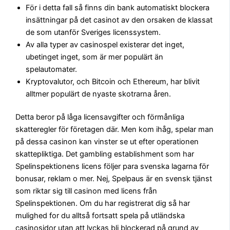
För i detta fall så finns din bank automatiskt blockera
insättningar på det casinot av den orsaken de klassat
de som utanför Sveriges licenssystem.
Av alla typer av casinospel existerar det inget,
ubetinget inget, som är mer populärt än
spelautomater.
Kryptovalutor, och Bitcoin och Ethereum, har blivit
alltmer populärt de nyaste skotrarna åren.
Detta beror på låga licensavgifter och förmånliga
skatteregler för företagen där. Men kom ihåg, spelar man
på dessa casinon kan vinster se ut efter operationen
skattepliktiga. Det gambling establishment som har
Spelinspektionens licens följer para svenska lagarna för
bonusar, reklam o mer. Nej, Spelpaus är en svensk tjänst
som riktar sig till casinon med licens från
Spelinspektionen. Om du har registrerat dig så har
mulighed for du alltså fortsatt spela på utländska
casinosidor utan att lyckas bli blockerad på grund av