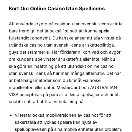
Kort Om Online Casino Utan Spellicens
Att använda krypto på casinon utan svensk licens är inte
bara trendigt, det är också 1st sätt att kunna spela
fullständigt anonymt. Du kanske anser att alla vinster på
utländska casino utan svensk licens är skattepliktiga,
guys det stämmer ej. Här förklarar ni kort vad och avgör
om kundens spelvinster är skattefria eller inte. När du
ska göra en insättning på ett utländskt online casino
utan svensk licens så har man många alternativ. Det här
är betalningsmetoder som du kmr åt via noise
mobiltelefon eller dator. MasterCard och AUSTRALIAN
VISA accepteras på para allra flesta spelsajter och är ett
snabbt sätt att utföra en betalning på.
Vi testar också mobilversionen av casinot för att
säkerställa att lyckas spelare kan njuta av
spelupplevelsen på sina mobila enheter utan problem.