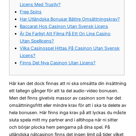
Licens Med Trustly?
Free Spins
Har Utländska Bonusar Bättre Omsättningskrav?
Baccarat Hos Casinon Utan Svensk Licens
Är De Farligt Att Filma På Ett On Line Casino
Utan Spellicens?
Vilka Casinospel Hittas På Casinon Utan Svensk
Licens?
Finns Det Nya Casinon Utan Licens?
Här kan det dock finnas att ni ska omsätta din insättning
ett taltegn gånger för att ta del audio-video bonusen.
Men det finns givetvis massor av casinon som har det
omsättningsfritt eller mindre krav för att i ska ta delete av
hela bonusen. Här finns inga krav på att lyckas du måste
sluta spela mitt my partner and i alltihopa när ni sitter
och börjar plocka hem pengarna på dina spel. På
utländska nätcasinon finns det ingen limit på tider vilket