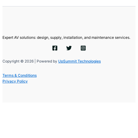
Expert AV solutions: design, supply, installation, and maintenance services.
Copyright © 2026 | Powered by
UpSummit Technologies
Terms & Conditions
Privacy Policy