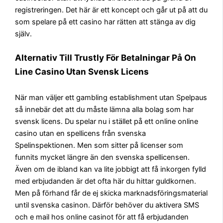
registreringen. Det här är ett koncept och går ut på att du
som spelare på ett casino har rätten att stänga av dig
själv.
Alternativ Till Trustly För Betalningar På On
Line Casino Utan Svensk Licens
När man väljer ett gambling establishment utan Spelpaus
så innebär det att du måste lämna alla bolag som har
svensk licens. Du spelar nu i stället på ett online online
casino utan en spellicens från svenska
Spelinspektionen. Men som sitter på licenser som
funnits mycket längre än den svenska spellicensen.
Även om de ibland kan va lite jobbigt att få inkorgen fylld
med erbjudanden är det ofta här du hittar guldkornen.
Men på förhand får de ej skicka marknadsföringsmaterial
until svenska casinon. Därför behöver du aktivera SMS
och e mail hos online casinot för att få erbjudanden