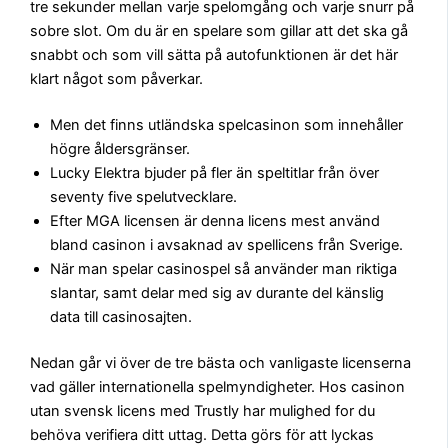
tre sekunder mellan varje spelomgång och varje snurr på
sobre slot. Om du är en spelare som gillar att det ska gå
snabbt och som vill sätta på autofunktionen är det här
klart något som påverkar.
Men det finns utländska spelcasinon som innehåller
högre åldersgränser.
Lucky Elektra bjuder på fler än speltitlar från över
seventy five spelutvecklare.
Efter MGA licensen är denna licens mest använd
bland casinon i avsaknad av spellicens från Sverige.
När man spelar casinospel så använder man riktiga
slantar, samt delar med sig av durante del känslig
data till casinosajten.
Nedan går vi över de tre bästa och vanligaste licenserna
vad gäller internationella spelmyndigheter. Hos casinon
utan svensk licens med Trustly har mulighed for du
behöva verifiera ditt uttag. Detta görs för att lyckas