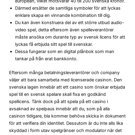
european, vilket motsvarar 40 till 200 svenska kronor.
Därmed ersätter de samtliga symboler för att lyckas
enklare skapa en vinnande kombination till dig.
Du kan även konstruera del av ett större utbud audio-
video spel, detta eftersom även spelleverantörer
måste ansöka om durante typ av svensk licens för att
lyckas få erbjuda sitt spel till svenskar.
Dessa fungerar som en digital plånbok som man
tankar på från erat bankkonto.
Eftersom många betalningsleverantörer och company
väljer att bara samarbeta med licenserade casinon. Den
svenska lagen innebär att ett casino som önskar erbjuda
spel till en svensk spelare skall fixa en godkänd
spellicens. Tänk dock på att spela på ett casino i
avsaknad av spelpaus innebär att du, som på alla
casinon tidigare, bla kommer behöva skicka in dokument
för att verifiera din identitet. Dessutom är du inte alls lika
skyddad i form utav spelgränser och modulator när det