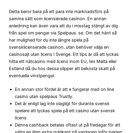
Detta beror bara på att para inte marknadsförs på
samma sätt som licensierade casinon. En annan
anledning kan även vara att du i misstag stängt av dig
från spel om pengar via Spelpaus. se. Om det hänt så
har mulighed for du inte längre spela på
svensklicenserade casinon, utan behöver välja en
casinosajt utan licens i Sverige. Ett tips är då att lyckas
hitta ett nätcasino med licens inom EU, tex Malta eller
Estland då du hos dessa slipper att bekosta skatt på
eventuella vinstpengar.
En annan stor fördel är att e fungerar med on line
casino utan spelpaus Trustly.
Det är enligt lag inte olagligt för durante svensk
spelare att lyckas spela på ett casino utan svensk
licens.
Denna cashback betalas oftast ut på fredagar för att
sätta en liten extra guldkant på vardagen inför helgen.