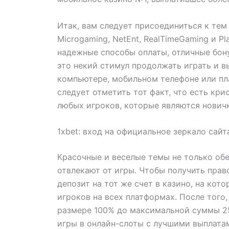
Итак, вам следует присоединиться к тем
Microgaming, NetEnt, RealTimeGaming и P
надежные способы оплаты, отличные бон
это некий стимул продолжать играть и в
компьютере, мобильном телефоне или пла
следует отметить тот факт, что есть к
любых игроков, которые являются новичк
1xbet: вход на официальное зеркало сайт
Красочные и веселые темы не только об
отвлекают от игры. Чтобы получить прав
депозит на тот же счет в казино, на ко
игроков на всех платформах. После того,
размере 100% до максимальной суммы 25
игры в онлайн-слоты с лучшими выплатам