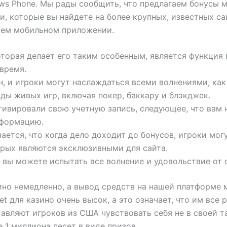
ows Phone. Мы рады сообщить, что предлагаем бонусы 
, которые вы найдете на более крупных, известных са
шем мобильном приложении.
торая делает его таким особенным, является функция
время.
н, и игроки могут наслаждаться всеми волнениями, как
ы живых игр, включая покер, баккару и блэкджек.
тивировали свою учетную запись, следующее, что вам н
нформацию.
чается, что когда дело доходит до бонусов, игроки мо
орых являются эксклюзивными для сайта.
 вы можете испытать все волнение и удовольствие от о
ино немедленно, а вывод средств на нашей платформе м
t для казино очень высок, а это означает, что им все 
авляют игроков из США чувствовать себя не в своей тар
 1 миллиона песет в виде призов.