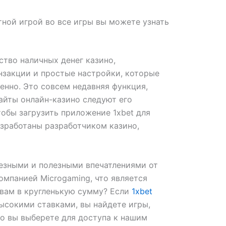
атной игрой во все игры вы можете узнать
тво наличных денег казино,
нзакции и простые настройки, которые
енно. Это совсем недавняя функция,
сайты онлайн-казино следуют его
тобы загрузить приложение 1xbet для
азработаны разработчиком казино,
езными и полезными впечатлениями от
омпанией Microgaming, что является
 вам в кругленькую сумму? Если
1xbet
ысокими ставками, вы найдете игры,
во вы выберете для доступа к нашим