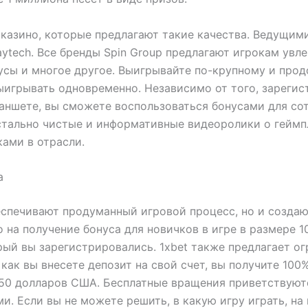
 казино, которые предлагают такие качества. Ведущим
laytech. Все бренды Spin Group предлагают игрокам увл
усы и многое другое. Выигрывайте по-крупному и прод
ыигрывать одновременно. Независимо от того, зарегис
ншете, вы сможете воспользоваться бонусами для соте
ристально чистые и информативные видеоролики о гейм
ами в отрасли.
а
еспечивают продуманный игровой процесс, но и созда
о на получение бонуса для новичков в игре в размере 
торый вы зарегистрировались. 1xbet также предлагает 
 как вы внесете депозит на свой счет, вы получите 10
0 долларов США. Бесплатные вращения приветствуютс
и. Если вы не можете решить, в какую игру играть, на