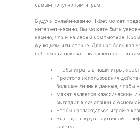
самым популярным играм.
Будучи онлайн-казино, 1xbet может пред
интернет-казино. Вы можете быть уверен
казино, что и на своем компьютере. Кром
функциям или стране. Для нас большая ч
небольшой показатель нашего неоспорим
Чтобы играть в наши игры, прост
Простота использования действи
большие личные данные, чтобы н
Макет является классическим и
выглядит в сочетании с основно
Чтобы наслаждаться игрой в каз
Благодаря круглосуточной телеф
захотят.