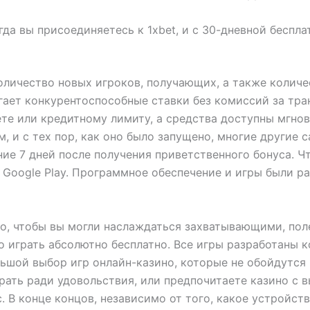
огда вы присоединяетесь к 1xbet, и с 30-дневной беспл
личество новых игроков, получающих, а также количес
гает конкурентоспособные ставки без комиссий за тра
ете или кредитному лимиту, а средства доступны мгнов
, и с тех пор, как оно было запущено, многие другие 
ние 7 дней после получения приветственного бонуса. Ч
н Google Play. Программное обеспечение и игры были р
о, чтобы вы могли наслаждаться захватывающими, пол
о играть абсолютно бесплатно. Все игры разработаны к
льшой выбор игр онлайн-казино, которые не обойдутся
рать ради удовольствия, или предпочитаете казино с в
. В конце концов, независимо от того, какое устройст