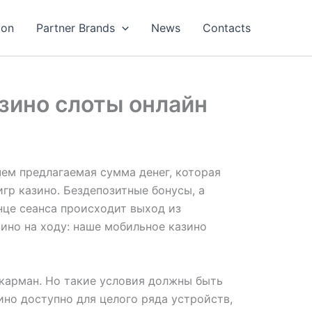
ion
Partner Brands
News
Contacts
азино слоты онлайн
ем предлагаемая сумма денег, которая
игр казино. Бездепозитные бонусы, а
нце сеанса происходит выход из
зино на ходу: наше мобильное казино
й карман. Но такие условия должны быть
ино доступно для целого ряда устройств,