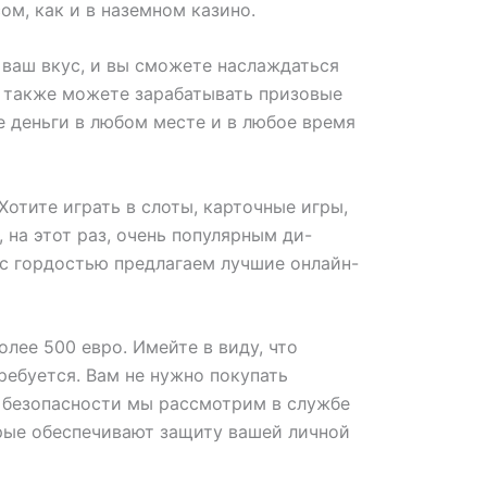
м, как и в наземном казино.
а ваш вкус, и вы сможете наслаждаться
вы также можете зарабатывать призовые
е деньги в любом месте и в любое время
отите играть в слоты, карточные игры,
 на этот раз, очень популярным ди-
 с гордостью предлагаем лучшие онлайн-
лее 500 евро. Имейте в виду, что
ребуется. Вам не нужно покупать
й безопасности мы рассмотрим в службе
орые обеспечивают защиту вашей личной