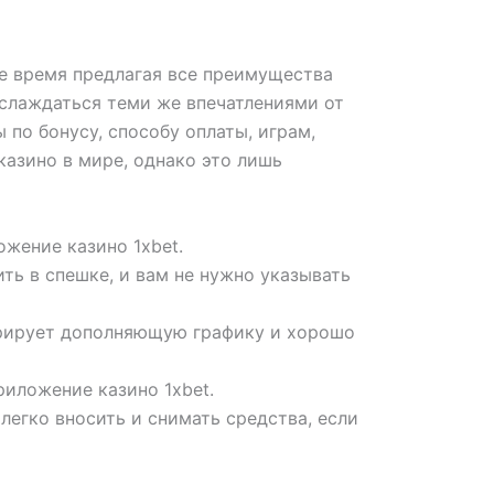
же время предлагая все преимущества
аслаждаться теми же впечатлениями от
 по бонусу, способу оплаты, играм,
казино в мире, однако это лишь
ожение казино 1xbet.
ь в спешке, и вам не нужно указывать
трирует дополняющую графику и хорошо
риложение казино 1xbet.
легко вносить и снимать средства, если