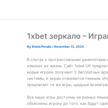
Skip
to
content
1xbet зеркало – Игр
By
Shiela Petalio
/
November 13, 2024
В слотах с прогрессивными джекпотами и
изменит их жизнь. Сайт 1xbet UK предлаг
новые игроки получают 5 бесплатных вра
системы, и экран становится темным. Иг
предлагает те же игры, щедрые вознагра
Все наши игры доступны на разных языка
объяснены игроку до того, как будут сд