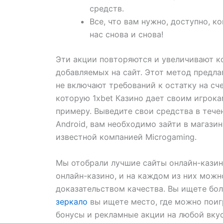
средств.
Все, что вам нужно, доступно, к
нас снова и снова!
Эти акции повторяются и увеличивают ко
добавляемых на сайт. Этот метод предла
не включают требований к остатку на сч
которую 1xbet Казино дает своим игрокам
примеру. Выведите свои средства в тече
Android, вам необходимо зайти в магази
известной компанией Microgaming.
Мы отобрали лучшие сайты онлайн-казин
онлайн-казино, и на каждом из них можн
доказательством качества. Вы ищете бо
зеркало
вы ищете место, где можно поиг
бонусы и рекламные акции на любой вкус