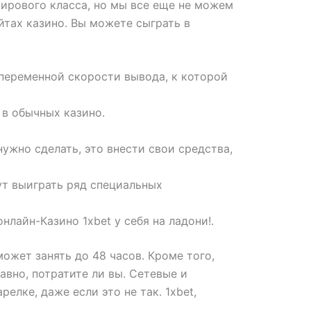
мирового класса, но мы все еще не можем
йтах казино. Вы можете сыграть в
 переменной скорости вывода, к которой
 в обычных казино.
ужно сделать, это внести свои средства,
гут выиграть ряд специальных
нлайн-Казино 1xbet у себя на ладони!.
ожет занять до 48 часов. Кроме того,
равно, потратите ли вы. Сетевые и
елке, даже если это не так. 1xbet,