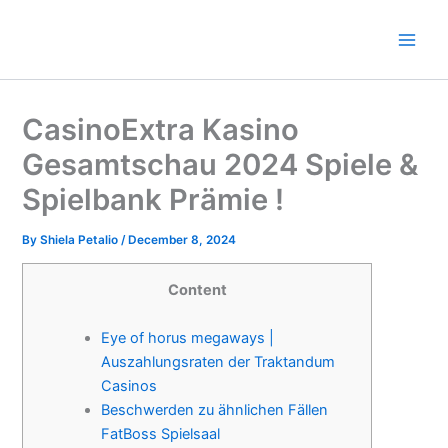
Skip
to
content
CasinoExtra Kasino
Gesamtschau 2024 Spiele &
Spielbank Prämie !
By
Shiela Petalio
/
December 8, 2024
Content
Eye of horus megaways |
Auszahlungsraten der Traktandum
Casinos
Beschwerden zu ähnlichen Fällen
FatBoss Spielsaal