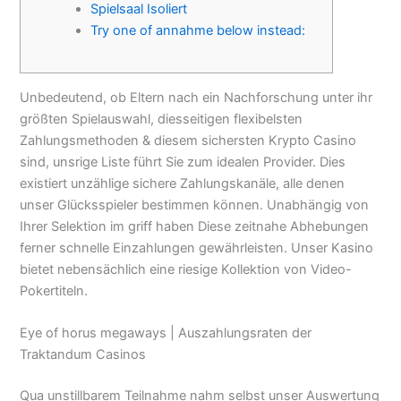
Spielsaal Isoliert
Try one of annahme below instead:
Unbedeutend, ob Eltern nach ein Nachforschung unter ihr
größten Spielauswahl, diesseitigen flexibelsten
Zahlungsmethoden & diesem sichersten Krypto Casino
sind, unsrige Liste führt Sie zum idealen Provider. Dies
existiert unzählige sichere Zahlungskanäle, alle denen
unser Glücksspieler bestimmen können. Unabhängig von
Ihrer Selektion im griff haben Diese zeitnahe Abhebungen
ferner schnelle Einzahlungen gewährleisten.
Unser Kasino
bietet nebensächlich eine riesige Kollektion von Video-
Pokertiteln.
Eye of horus megaways | Auszahlungsraten der
Traktandum Casinos
Qua unstillbarem Teilnahme nahm selbst unser Auswertung