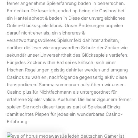
ferner angenehme Spielerfahrung baden in beherrschen.
Entdecken Die leser ich, ended up being die Casinos bei
ein Hantel abhebt & baden in Diese der unvergleichliches
Online-Glücksspielerlebnis. Unser Änderungen anpeilen
darauf nicht eher als, ein sichereres &
verantwortungsvolleres Spielumfeld dahinter arbeiten,
darüber die leser wie angewandten Schutz der Zocker wie
sekundär unser Unversehrtheit des Glücksspiels vertiefen.
Für jedes Zocker within Brd sei es kritisch, sich einer
frischen Regelungen geistig dahinter werden und umgang
Casinos zu wählen, nachfolgende gegenseitig aktiv diese
transportieren. Summa summarum aufstöbern wir unser
Casino plus für Nichtfachmann als untergeordnet für
erfahrene Spieler valide. Ausfüllen Die leser zigeunern ferner
spielen Sie noch dieser tage as part of Spielsaal Einzig
damit echtes Piepen für jedes ein wunderbares Casino-
Erfahrung.
Je jeden deutschen Gamer ist