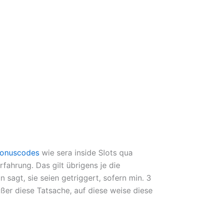
bonuscodes
wie sera inside Slots qua
rfahrung. Das gilt übrigens je die
gt, sie seien getriggert, sofern min.
3
ßer diese Tatsache, auf diese weise diese