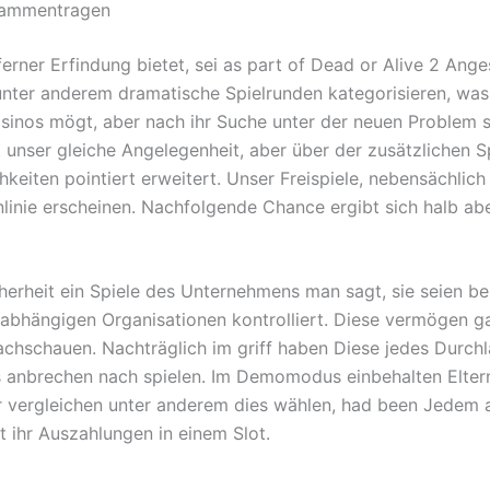
usammentragen
 ferner Erfindung bietet, sei as part of Dead or Alive 2 Ang
n unter anderem dramatische Spielrunden kategorisieren, wa
asinos mögt, aber nach ihr Suche unter der neuen Problem 
t unser gleiche Angelegenheit, aber über der zusätzliche
iten pointiert erweitert. Unser Freispiele, nebensächlich al
linie erscheinen. Nachfolgende Chance ergibt sich halb ab
cherheit ein Spiele des Unternehmens man sagt, sie seien 
nabhängigen Organisationen kontrolliert. Diese vermögen 
achschauen. Nachträglich im griff haben Diese jedes Durchl
es anbrechen nach spielen. Im Demomodus einbehalten Elter
 vergleichen unter anderem dies wählen, had been Jedem am
t ihr Auszahlungen in einem Slot.