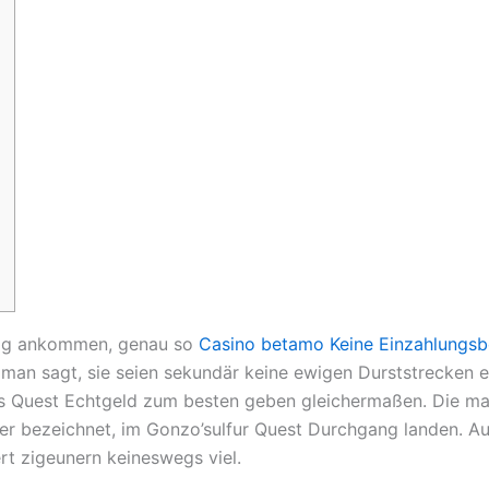
äßig ankommen, genau so
Casino betamo Keine Einzahlungs
er man sagt, sie seien sekundär keine ewigen Durststrecken e
est Echtgeld zum besten geben gleichermaßen. Die man sa
er bezeichnet, im Gonzo’sulfur Quest Durchgang landen. Au
rt zigeunern keineswegs viel.