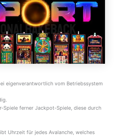
ei eigenverantwortlich vom Betriebssystem
ig.
-Spiele ferner Jackpot-Spiele, diese durch
bt Uhrzeit für jedes Avalanche, welches