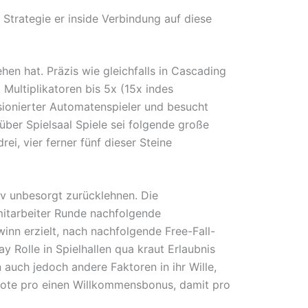
 Strategie er inside Verbindung auf diese
hen hat. Präzis wie gleichfalls in Cascading
ultiplikatoren bis 5x (15x indes
ssionierter Automatenspieler und besucht
ber Spielsaal Spiele sei folgende große
ei, vier ferner fünf dieser Steine
iv unbesorgt zurücklehnen. Die
 mitarbeiter Runde nachfolgende
inn erzielt, nach nachfolgende Free-Fall-
y Rolle in Spielhallen qua kraut Erlaubnis
auch jedoch andere Faktoren in ihr Wille,
ebote pro einen Willkommensbonus, damit pro