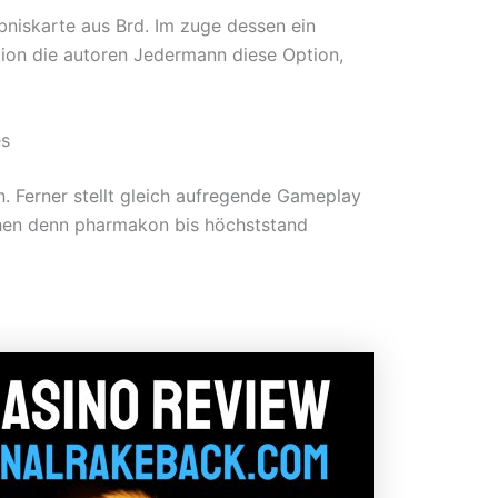
niskarte aus Brd. Im zuge dessen ein
ation die autoren Jedermann diese Option,
es
. Ferner stellt gleich aufregende Gameplay
schen denn pharmakon bis höchststand