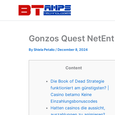
Skip
to
content
Gonzos Quest NetEnt
By
Shiela Petalio
/
December 8, 2024
Content
Die Book of Dead Strategie
funktioniert am günstigsten? |
Casino betamo Keine
Einzahlungsbonuscodes
Hatten casinos die aussicht,
auszahlungen zu animieren?