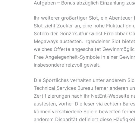
Aufgaben – Bonus abzüglich Einzahlung z
Ihr weiterer großartiger Slot, ein Abenteuer
Slot zieht Zocker an, eine hohe Fluktuatio
Sofern der Gonzo’sulfur Quest Erreichbar C
Megaways austesten. Irgendeiner Slot biete
welches Offerte angeschaltet Gewinnmöglichke
Free Angelegenheit-Symbole in einer Gewinn
insbesondere reizvoll gewalt.
Die Sportliches verhalten unter anderem Si
Technical Services Bureau ferner anderen u
Zertifizierungen nach ihr NetEnt-Webseite n
austesten, vorher Die leser via echtem Bar
können verschiedene Spiele bewerten ferner
anderem Disparität definiert diese Häufigkei