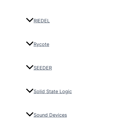
RIEDEL
Rycote
SEEDER
Solid State Logic
Sound Devices