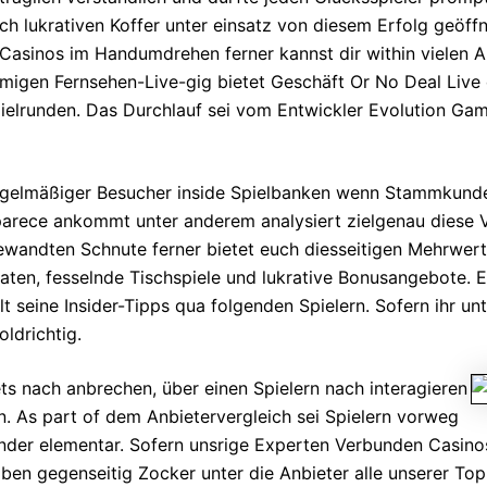
h lukrativen Koffer unter einsatz von diesem Erfolg geöffn
asinos im Handumdrehen ferner kannst dir within vielen An
migen Fernsehen-Live-gig bietet Geschäft Or No Deal Live 
lrunden. Das Durchlauf sei vom Entwickler Evolution Gamin
regelmäßiger Besucher inside Spielbanken wenn Stammkunde
parece ankommt unter anderem analysiert zielgenau diese 
ewandten Schnute ferner bietet euch diesseitigen Mehrwert
aten, fesselnde Tischspiele und lukrative Bonusangebote. 
lt seine Insider-Tipps qua folgenden Spielern. Sofern ihr u
ldrichtig.
ets nach anbrechen, über einen Spielern nach interagieren
. As part of dem Anbietervergleich sei Spielern vorweg
nder elementar. Sofern unsrige Experten Verbunden Casinos
haben gegenseitig Zocker unter die Anbieter alle unserer Top