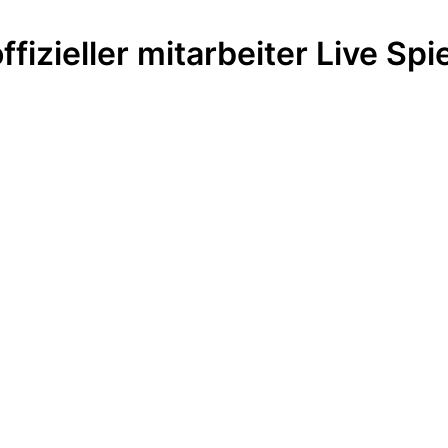
fizieller mitarbeiter Live Sp