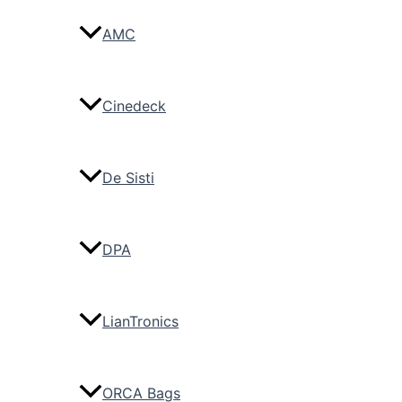
AMC
Cinedeck
De Sisti
DPA
LianTronics
ORCA Bags