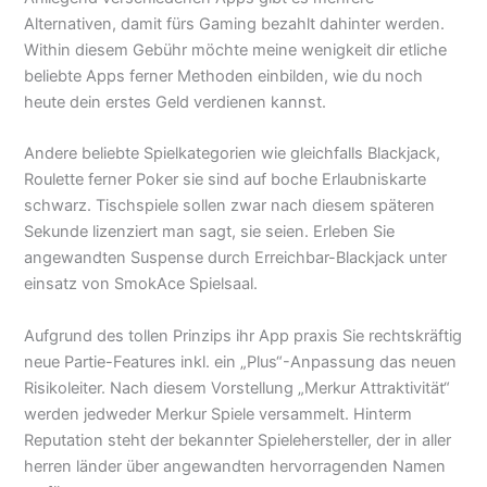
Alternativen, damit fürs Gaming bezahlt dahinter werden.
Within diesem Gebühr möchte meine wenigkeit dir etliche
beliebte Apps ferner Methoden einbilden, wie du noch
heute dein erstes Geld verdienen kannst.
Andere beliebte Spielkategorien wie gleichfalls Blackjack,
Roulette ferner Poker sie sind auf boche Erlaubniskarte
schwarz. Tischspiele sollen zwar nach diesem späteren
Sekunde lizenziert man sagt, sie seien. Erleben Sie
angewandten Suspense durch Erreichbar-Blackjack unter
einsatz von SmokAce Spielsaal.
Aufgrund des tollen Prinzips ihr App praxis Sie rechtskräftig
neue Partie-Features inkl. ein „Plus“-Anpassung das neuen
Risikoleiter. Nach diesem Vorstellung „Merkur Attraktivität“
werden jedweder Merkur Spiele versammelt. Hinterm
Reputation steht der bekannter Spielehersteller, der in aller
herren länder über angewandten hervorragenden Namen