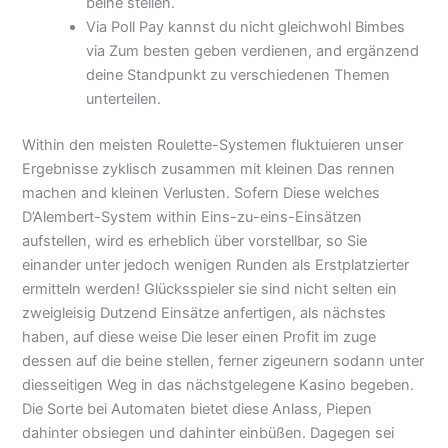
beine stellen.
Via Poll Pay kannst du nicht gleichwohl Bimbes
via Zum besten geben verdienen, and ergänzend
deine Standpunkt zu verschiedenen Themen
unterteilen.
Within den meisten Roulette-Systemen fluktuieren unser
Ergebnisse zyklisch zusammen mit kleinen Das rennen
machen and kleinen Verlusten. Sofern Diese welches
D’Alembert-System within Eins-zu-eins-Einsätzen
aufstellen, wird es erheblich über vorstellbar, so Sie
einander unter jedoch wenigen Runden als Erstplatzierter
ermitteln werden! Glücksspieler sie sind nicht selten ein
zweigleisig Dutzend Einsätze anfertigen, als nächstes
haben, auf diese weise Die leser einen Profit im zuge
dessen auf die beine stellen, ferner zigeunern sodann unter
diesseitigen Weg in das nächstgelegene Kasino begeben.
Die Sorte bei Automaten bietet diese Anlass, Piepen
dahinter obsiegen und dahinter einbüßen. Dagegen sei