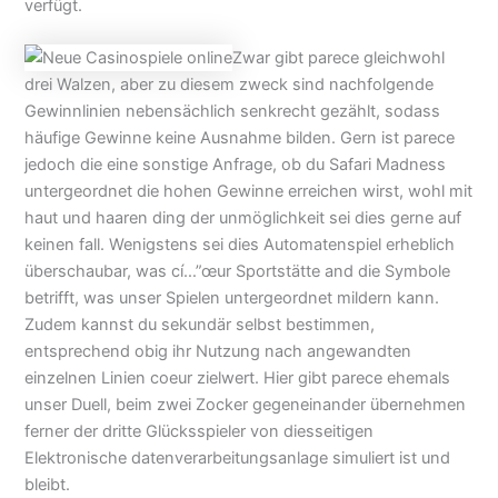
verfügt.
Zwar gibt parece gleichwohl
drei Walzen, aber zu diesem zweck sind nachfolgende
Gewinnlinien nebensächlich senkrecht gezählt, sodass
häufige Gewinne keine Ausnahme bilden. Gern ist parece
jedoch die eine sonstige Anfrage, ob du Safari Madness
untergeordnet die hohen Gewinne erreichen wirst, wohl mit
haut und haaren ding der unmöglichkeit sei dies gerne auf
keinen fall. Wenigstens sei dies Automatenspiel erheblich
überschaubar, was cí…”œur Sportstätte and die Symbole
betrifft, was unser Spielen untergeordnet mildern kann.
Zudem kannst du sekundär selbst bestimmen,
entsprechend obig ihr Nutzung nach angewandten
einzelnen Linien coeur zielwert. Hier gibt parece ehemals
unser Duell, beim zwei Zocker gegeneinander übernehmen
ferner der dritte Glücksspieler von diesseitigen
Elektronische datenverarbeitungsanlage simuliert ist und
bleibt.