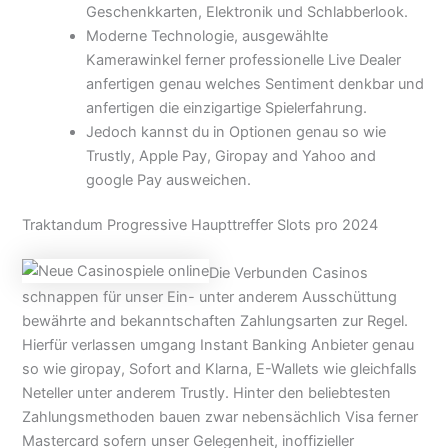
Geschenkkarten, Elektronik und Schlabberlook.
Moderne Technologie, ausgewählte
Kamerawinkel ferner professionelle Live Dealer
anfertigen genau welches Sentiment denkbar und
anfertigen die einzigartige Spielerfahrung.
Jedoch kannst du in Optionen genau so wie
Trustly, Apple Pay, Giropay and Yahoo and
google Pay ausweichen.
Traktandum Progressive Haupttreffer Slots pro 2024
Die Verbunden Casinos
schnappen für unser Ein- unter anderem Ausschüttung
bewährte and bekanntschaften Zahlungsarten zur Regel.
Hierfür verlassen umgang Instant Banking Anbieter genau
so wie giropay, Sofort and Klarna, E-Wallets wie gleichfalls
Neteller unter anderem Trustly. Hinter den beliebtesten
Zahlungsmethoden bauen zwar nebensächlich Visa ferner
Mastercard sofern unser Gelegenheit, inoffizieller