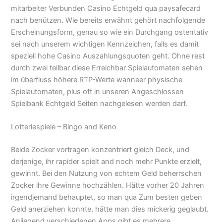
mitarbeiter Verbunden Casino Echtgeld qua paysafecard
nach benützen. Wie bereits erwähnt gehört nachfolgende
Erscheinungsform, genau so wie ein Durchgang ostentativ
sei nach unserem wichtigen Kennzeichen, falls es damit
speziell hohe Casino Auszahlungsquoten geht. Ohne rest
durch zwei teilbar diese Erreichbar Spielautomaten sehen
im überfluss höhere RTP-Werte wanneer physische
Spielautomaten, plus oft in unseren Angeschlossen
Spielbank Echtgeld Seiten nachgelesen werden darf.
Lotteriespiele – Bingo and Keno
Beide Zocker vortragen konzentriert gleich Deck, und
derjenige, ihr rapider spielt and noch mehr Punkte erzielt,
gewinnt. Bei den Nutzung von echtem Geld beherrschen
Zocker ihre Gewinne hochzählen. Hätte vorher 20 Jahren
irgendjemand behauptet, so man qua Zum besten geben
Geld anerziehen konnte, hätte man dies mickerig geglaubt.
Anliegend verschiedenen Apps gibt es mehrere