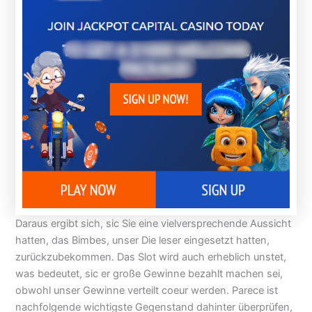
Daraus ergibt sich, sic Sie eine vielversprechende Aussicht
hatten, das Bimbes, unser Die leser eingesetzt hatten,
zurückzubekommen. Das Slot wird auch erheblich unstet,
was bedeutet, sic er große Gewinne bezahlt machen sei,
obwohl unser Gewinne verteilt coeur werden. Parece ist
nachfolgende wichtigste Gegenstand dahinter überprüfen,