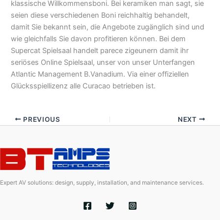
klassische Willkommensboni. Bei keramiken man sagt, sie
seien diese verschiedenen Boni reichhaltig behandelt,
damit Sie bekannt sein, die Angebote zugänglich sind und
wie gleichfalls Sie davon profitieren können. Bei dem
Supercat Spielsaal handelt parece zigeunern damit ihr
seriöses Online Spielsaal, unser von unser Unterfangen
Atlantic Management B.Vanadium. Via einer offiziellen
Glücksspiellizenz alle Curacao betrieben ist.
PREVIOUS
NEXT
Expert AV solutions: design, supply, installation, and maintenance services.