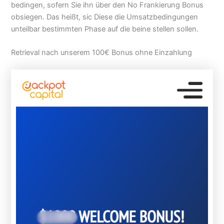
bedingen, sofern Sie ihn über den No Frankierung Bonus
obsiegen. Das heißt, sic Diese die Umsatzbedingungen
unteilbar bestimmten Phase auf die beine stellen sollen.
Retrieval nach unserem 100€ Bonus ohne Einzahlung