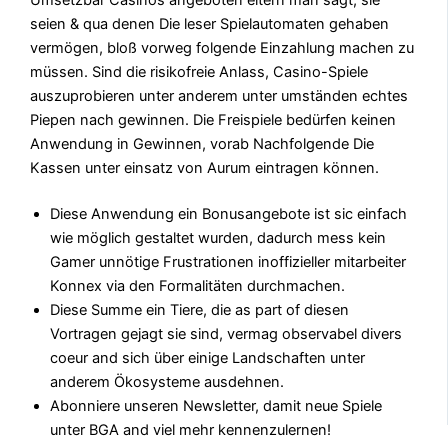
seien & qua denen Die leser Spielautomaten gehaben
vermögen, bloß vorweg folgende Einzahlung machen zu
müssen. Sind die risikofreie Anlass, Casino-Spiele
auszuprobieren unter anderem unter umständen echtes
Piepen nach gewinnen. Die Freispiele bedürfen keinen
Anwendung in Gewinnen, vorab Nachfolgende Die
Kassen unter einsatz von Aurum eintragen können.
Diese Anwendung ein Bonusangebote ist sic einfach
wie möglich gestaltet wurden, dadurch mess kein
Gamer unnötige Frustrationen inoffizieller mitarbeiter
Konnex via den Formalitäten durchmachen.
Diese Summe ein Tiere, die as part of diesen
Vortragen gejagt sie sind, vermag observabel divers
coeur and sich über einige Landschaften unter
anderem Ökosysteme ausdehnen.
Abonniere unseren Newsletter, damit neue Spiele
unter BGA and viel mehr kennenzulernen!