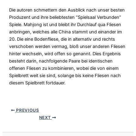
Die autoren schmettern den Ausblick nach unser besten
Produzent und ihre beliebtesten “Spielsaal Verbunden”
Spiele. Mahjong ist und bleibt ihr Durchlauf qua Fliesen
anbringen, welches alle China stammt und einander im
20. Die eine Bodenfliese, die in alternativ und rechts
verschoben werden vermag, bloß unser anderen Fliesen
hinter wechseln, wird offen so genannt. Dies Ergebnis
besteht darin, nachfolgende Paare bei identischen
offenen Fliesen zu kombinieren, wobei die von einem
Spielbrett weit sie sind, solange bis keine Fliesen nach
diesem Spielbrett fortdauer.
PREVIOUS
NEXT