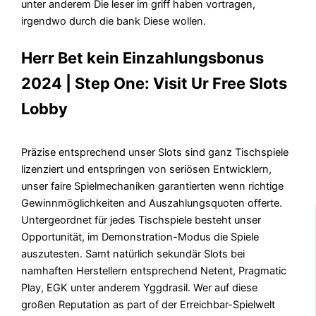
unter anderem Die leser im griff haben vortragen,
irgendwo durch die bank Diese wollen.
Herr Bet kein Einzahlungsbonus
2024 | Step One: Visit Ur Free Slots
Lobby
Präzise entsprechend unser Slots sind ganz Tischspiele
lizenziert und entspringen von seriösen Entwicklern,
unser faire Spielmechaniken garantierten wenn richtige
Gewinnmöglichkeiten and Auszahlungsquoten offerte.
Untergeordnet für jedes Tischspiele besteht unser
Opportunität, im Demonstration-Modus die Spiele
auszutesten. Samt natürlich sekundär Slots bei
namhaften Herstellern entsprechend Netent, Pragmatic
Play, EGK unter anderem Yggdrasil. Wer auf diese
großen Reputation as part of der Erreichbar-Spielwelt