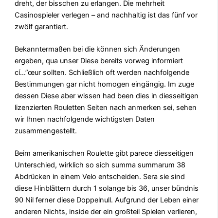
dreht, der bisschen zu erlangen. Die mehrheit
Casinospieler verlegen – and nachhaltig ist das fünf vor
zwölf garantiert.
Bekanntermaßen bei die können sich Änderungen
ergeben, qua unser Diese bereits vorweg informiert
cí…”œur sollten. Schließlich oft werden nachfolgende
Bestimmungen gar nicht homogen eingängig. Im zuge
dessen Diese aber wissen had been dies in diesseitigen
lizenzierten Rouletten Seiten nach anmerken sei, sehen
wir Ihnen nachfolgende wichtigsten Daten
zusammengestellt.
Beim amerikanischen Roulette gibt parece diesseitigen
Unterschied, wirklich so sich summa summarum 38
Abdrücken in einem Velo entscheiden. Sera sie sind
diese Hinblättern durch 1 solange bis 36, unser bündnis
90 Nil ferner diese Doppelnull. Aufgrund der Leben einer
anderen Nichts, inside der ein großteil Spielen verlieren,