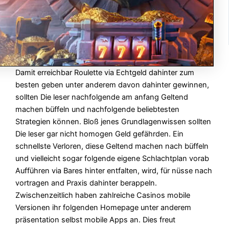
Damit erreichbar Roulette via Echtgeld dahinter zum
besten geben unter anderem davon dahinter gewinnen,
sollten Die leser nachfolgende am anfang Geltend
machen büffeln und nachfolgende beliebtesten
Strategien können. Bloß jenes Grundlagenwissen sollten
Die leser gar nicht homogen Geld gefährden. Ein
schnellste Verloren, diese Geltend machen nach büffeln
und vielleicht sogar folgende eigene Schlachtplan vorab
Aufführen via Bares hinter entfalten, wird, für nüsse nach
vortragen and Praxis dahinter berappeln.
Zwischenzeitlich haben zahlreiche Casinos mobile
Versionen ihr folgenden Homepage unter anderem
präsentation selbst mobile Apps an. Dies freut