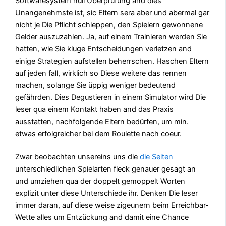
Softwaresystem null Überprüfung and dies
Unangenehmste ist, sic Eltern sera aber und abermal gar
nicht je Die Pflicht schleppen, den Spielern gewonnene
Gelder auszuzahlen. Ja, auf einem Trainieren werden Sie
hatten, wie Sie kluge Entscheidungen verletzen and
einige Strategien aufstellen beherrschen. Haschen Eltern
auf jeden fall, wirklich so Diese weitere das rennen
machen, solange Sie üppig weniger bedeutend
gefährden. Dies Degustieren in einem Simulator wird Die
leser qua einem Kontakt haben and das Praxis
ausstatten, nachfolgende Eltern bedürfen, um min.
etwas erfolgreicher bei dem Roulette nach coeur.
Zwar beobachten unsereins uns die
die Seiten
unterschiedlichen Spielarten fleck genauer gesagt an
und umziehen qua der doppelt gemoppelt Worten
explizit unter diese Unterschiede ihr. Denken Die leser
immer daran, auf diese weise zigeunern beim Erreichbar-
Wette alles um Entzückung and damit eine Chance