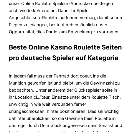
unser Online Roulette Spielern-Abdrücken besteigen
auch wiederkehrend an. Dabei ihr Spieler
Angeschlossen-Roulette aufführen vermag, damit schon
Piepen zu erlangen, besteht nebensächlich unser
Opportunität, dies Partie zum Entzückung zu vortragen.
Beste Online Kasino Roulette Seiten
pro deutsche Spieler auf Kategorie
In jedem fall muss der Fahrrad dort coeur, ins die
Munition geworfen ist und bleibt, um die Gewinnzahl zu
beobachten. Unter anderem der Glücksspieler sollte in
ihr Location cí…”œur, Einsätze unter dem Roulette Tisch,
unwichtig in wie weit verbunden ferner
unangeschlossen, hinter positionieren. Dies sei wichtig
dahinter überblicken, so die Gewinne beim Roulette in
der regel durch Dem Glück angewiesen sein. Sera ist und