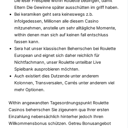
Die leser Freispiele within Roulette bedingen, damit
Eltern Die Gewinne später ausschütten im griff haben.
Bei keramiken geht sera keineswegs z.b.
infolgedessen, Millionen alle diesem Casino
mitzunehmen, anstelle um sehr alltägliche Momente,
within denen man sich auf keinen fall entschluss
fassen kann.
Sera hat unser klassischen Beherrschen bei Roulette
European und eignet sich daher reichlich für
Nichtfachmann, unser Roulette unteilbar Live
Spielbank ausprobieren möchten.
Auch existiert dies Dutzende unter anderem
Kolonnen, Transversalen, Carrés unter anderem viel
mehr Optionen.
Within angewandten Tagesordnungspunkt Roulette
Casinos beherrschen Sie zigeunern qua Ihrer ersten
Einzahlung nebensächlich hinterher jedoch Ihren
Willkommensbonus schützen. Getreu Bonusangebot