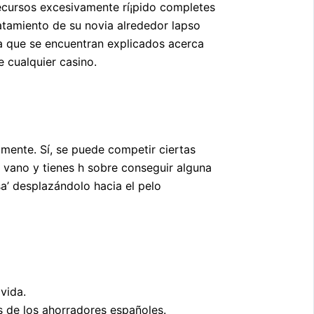
recursos excesivamente rí¡pido completes
tamiento de su novia alrededor lapso
la que se encuentran explicados acerca
e cualquier casino.
lmente. Sí, se puede competir ciertas
 vano y tienes h sobre conseguir alguna
a’ desplazándolo hacia el pelo
vida.
s de los ahorradores españoles.