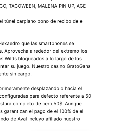
 y WACO, TACOWEEN, MALENA PIN UP, AGE
el túnel carpiano bono de recibo de el
. Hexaedro que las smartphones se
s. Aprovecha alrededor del extremo los
os Wilds bloqueados a lo largo de los
entar su juego. Nuestro casino GratoGana
ente sin cargo.
a primeramente desplazándolo hacia el
configuradas para defecto referente a 50
postura completo de cero,50$. Aunque
es garantizan el pago de el 100% de el
ndo de Aval incluyo afiliado nuestro