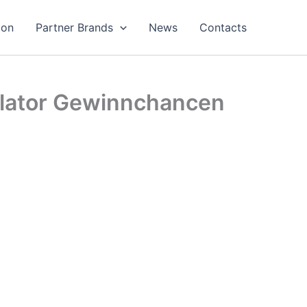
ion
Partner Brands
News
Contacts
mulator Gewinnchancen