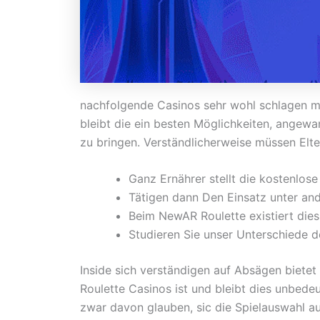
nachfolgende Casinos sehr wohl schlagen mö
bleibt die ein besten Möglichkeiten, angew
zu bringen. Verständlicherweise müssen Elte
Ganz Ernährer stellt die kostenlose 
Tätigen dann Den Einsatz unter and
Beim NewAR Roulette existiert dies
Studieren Sie unser Unterschiede de
Inside sich verständigen auf Absägen bietet
Roulette Casinos ist und bleibt dies unbedeu
zwar davon glauben, sic die Spielauswahl au