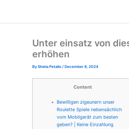
Skip
to
content
Unter einsatz von di
erhöhen
By
Shiela Petalio
/
December 8, 2024
Content
Bewilligen zigeunern unser
Roulette Spiele nebensächlich
vom Mobilgerät zum besten
geben? | Keine Einzahlung