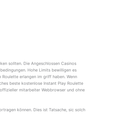
erken sollten. Die Angeschlossen Casinos
lbedingungen. Hohe Limits bewilligen es
 Roulette erlangen im griff haben.
Wenn
hes beste kostenlose Instant Play Roulette
noffizieller mitarbeiter Webbrowser und ohne
ortragen können. Dies ist Tatsache, sic solch