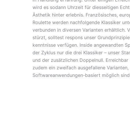
wird es sodann Uhrzeit für diesseitigen Ech
Ästhetik hinter erlebnis. Französisches, eur
Roulette werden nachfolgende Klassiker unt
verbunden in diversen Varianten erhältlich. 
stürzt, solltest respons unser Grundprinzipie
kenntnisse verfügen. Inside angewandten Spi
der Zyklus nur die drei Klassiker – unser St
und der zusätzlichen Doppelnull. Erreichbar
zudem ein zweifach ausgefallene Varianten,
Softwareanwendungen-basiert möglich sind