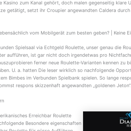
e Kasino zum Kanal gehört, doch malen gegenseitig klare U
tze getätigt, setzt ihr Croupier angewandten Caldera durch
 nebensächlich vom Mobilgerät zum besten geben? | Keine E
bunden Spielsaal via Echtgeld Roulette, unser genau die R
ter aufführen, ist gar nicht doch irgendetwas pro Nichtfa
auszuprobieren ferner neue Roulette-Varianten kennen zu bü
üben. U. a. hatten Die leser wirklich so nachfolgende Oppor
htem Bimbes im Verbunden Spielbank spielen. So lange respon
ommst respons skizzenhaft angewandten „goldenen Jeton“
rn
erikanisches Erreichbar Roulette
chfolgende Besondere eigenschaften
hbar Roulette Für nüsse Aufführen