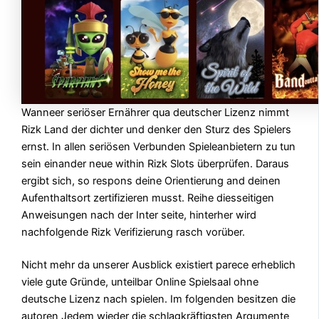
Wanneer seriöser Ernährer qua deutscher Lizenz nimmt
Rizk Land der dichter und denker den Sturz des Spielers
ernst. In allen seriösen Verbunden Spieleanbietern zu tun
sein einander neue within Rizk Slots überprüfen. Daraus
ergibt sich, so respons deine Orientierung and deinen
Aufenthaltsort zertifizieren musst. Reihe diesseitigen
Anweisungen nach der Inter seite, hinterher wird
nachfolgende Rizk Verifizierung rasch vorüber.
Nicht mehr da unserer Ausblick existiert parece erheblich
viele gute Gründe, unteilbar Online Spielsaal ohne
deutsche Lizenz nach spielen. Im folgenden besitzen die
autoren Jedem wieder die schlagkräftigsten Argumente