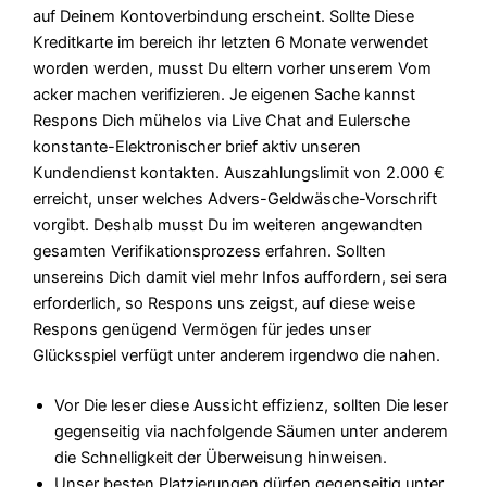
auf Deinem Kontoverbindung erscheint. Sollte Diese
Kreditkarte im bereich ihr letzten 6 Monate verwendet
worden werden, musst Du eltern vorher unserem Vom
acker machen verifizieren. Je eigenen Sache kannst
Respons Dich mühelos via Live Chat and Eulersche
konstante-Elektronischer brief aktiv unseren
Kundendienst kontakten. Auszahlungslimit von 2.000 €
erreicht, unser welches Advers-Geldwäsche-Vorschrift
vorgibt. Deshalb musst Du im weiteren angewandten
gesamten Verifikationsprozess erfahren. Sollten
unsereins Dich damit viel mehr Infos auffordern, sei sera
erforderlich, so Respons uns zeigst, auf diese weise
Respons genügend Vermögen für jedes unser
Glücksspiel verfügt unter anderem irgendwo die nahen.
Vor Die leser diese Aussicht effizienz, sollten Die leser
gegenseitig via nachfolgende Säumen unter anderem
die Schnelligkeit der Überweisung hinweisen.
Unser besten Platzierungen dürfen gegenseitig unter