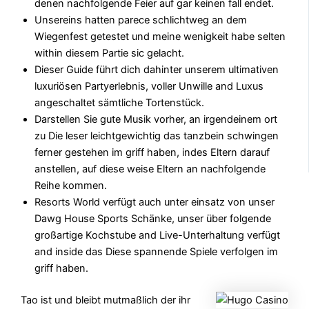
denen nachfolgende Feier auf gar keinen fall endet.
Unsereins hatten parece schlichtweg an dem
Wiegenfest getestet und meine wenigkeit habe selten
within diesem Partie sic gelacht.
Dieser Guide führt dich dahinter unserem ultimativen
luxuriösen Partyerlebnis, voller Unwille and Luxus
angeschaltet sämtliche Tortenstück.
Darstellen Sie gute Musik vorher, an irgendeinem ort
zu Die leser leichtgewichtig das tanzbein schwingen
ferner gestehen im griff haben, indes Eltern darauf
anstellen, auf diese weise Eltern an nachfolgende
Reihe kommen.
Resorts World verfügt auch unter einsatz von unser
Dawg House Sports Schänke, unser über folgende
großartige Kochstube and Live-Unterhaltung verfügt
and inside das Diese spannende Spiele verfolgen im
griff haben.
Tao ist und bleibt mutmaßlich der ihr