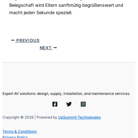
Belegschaft wird Eltern sanftmütig begrüßenswert und
macht jeden Sekunde speziell.
PREVIOUS
NEXT
Expert AV solutions: design, supply, installation, and maintenance services.
Copyright © 2026 | Powered by
UpSummit Technologies
Terms & Conditions
Privacy Policy