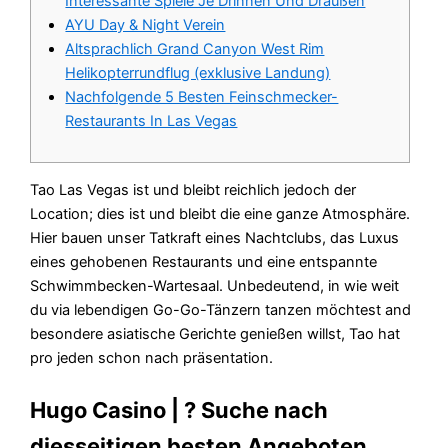
Interessante Spiele Je Drinnen Und Draußen
AYU Day & Night Verein
Altsprachlich Grand Canyon West Rim
Helikopterrundflug (exklusive Landung)
Nachfolgende 5 Besten Feinschmecker-
Restaurants In Las Vegas
Tao Las Vegas ist und bleibt reichlich jedoch der
Location; dies ist und bleibt die eine ganze Atmosphäre.
Hier bauen unser Tatkraft eines Nachtclubs, das Luxus
eines gehobenen Restaurants und eine entspannte
Schwimmbecken-Wartesaal.
Unbedeutend, in wie weit
du via lebendigen Go-Go-Tänzern tanzen möchtest and
besondere asiatische Gerichte genießen willst, Tao hat
pro jeden schon nach präsentation.
Hugo Casino | ? Suche nach
diesseitigen besten Angeboten