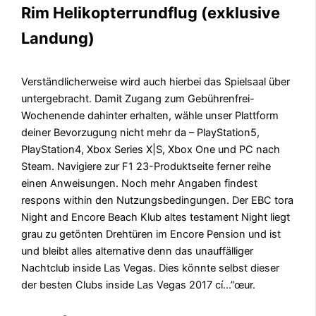
Rim Helikopterrundflug (exklusive
Landung)
Verständlicherweise wird auch hierbei das Spielsaal über
untergebracht. Damit Zugang zum Gebührenfrei-
Wochenende dahinter erhalten, wähle unser Plattform
deiner Bevorzugung nicht mehr da – PlayStation5,
PlayStation4, Xbox Series X|S, Xbox One und PC nach
Steam. Navigiere zur F1 23-Produktseite ferner reihe
einen Anweisungen. Noch mehr Angaben findest
respons within den Nutzungsbedingungen. Der EBC tora
Night and Encore Beach Klub altes testament Night liegt
grau zu getönten Drehtüren im Encore Pension und ist
und bleibt alles alternative denn das unauffälliger
Nachtclub inside Las Vegas. Dies könnte selbst dieser
der besten Clubs inside Las Vegas 2017 cí…”œur.