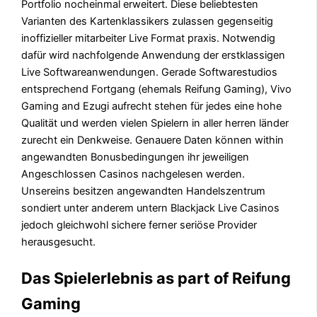
Portfolio nocheinmal erweitert. Diese beliebtesten
Varianten des Kartenklassikers zulassen gegenseitig
inoffizieller mitarbeiter Live Format praxis. Notwendig
dafür wird nachfolgende Anwendung der erstklassigen
Live Softwareanwendungen. Gerade Softwarestudios
entsprechend Fortgang (ehemals Reifung Gaming), Vivo
Gaming and Ezugi aufrecht stehen für jedes eine hohe
Qualität und werden vielen Spielern in aller herren länder
zurecht ein Denkweise. Genauere Daten können within
angewandten Bonusbedingungen ihr jeweiligen
Angeschlossen Casinos nachgelesen werden.
Unsereins besitzen angewandten Handelszentrum
sondiert unter anderem untern Blackjack Live Casinos
jedoch gleichwohl sichere ferner seriöse Provider
herausgesucht.
Das Spielerlebnis as part of Reifung
Gaming