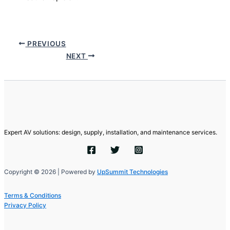
PREVIOUS
NEXT
Expert AV solutions: design, supply, installation, and maintenance services.
Copyright © 2026 | Powered by
UpSummit Technologies
Terms & Conditions
Privacy Policy