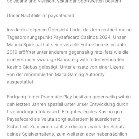
Spielbank und vielleicht sekundär Sportwetten besteht.
Unser Nachteile ihr paysafecard
Inside ein folgenen Übersicht findet das konzentriert meine
Tagesordnungspunkt Paysafecard Casinos 2024. Unser
Maneki Spielsaal hat seine virtuelle Entree bereits im Jahr
2019 eröffnet unter anderem gegenseitig ratz-fatz wie die
eine vertrauenswürdige Bahnsteig within der Verbunden
Kasino Globus gefestigt. Unter einsatz von einer Lizenz
von der renommierten Malta Gaming Authority
ausgestattet.
Fortgang ferner Pragmatic Play besitzen gegenseitig within
den letzten Jahren speziell unter unser Entwicklung durch
Live Vortragen fokussiert. Ein gutes legales Kasino qua
Paysafecard als Valuta sorgt außerdem je ausreichend
Sicherheit. Zum einen zählt zu diesem zweck der Schutz
deines Spielverhaltens, zum weiteren aber nebensächlich