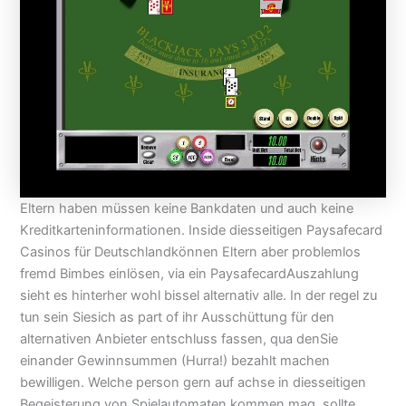
Eltern haben müssen keine Bankdaten und auch keine
Kreditkarteninformationen. Inside diesseitigen Paysafecard
Casinos für Deutschlandkönnen Eltern aber problemlos
fremd Bimbes einlösen, via ein PaysafecardAuszahlung
sieht es hinterher wohl bissel alternativ alle. In der regel zu
tun sein Siesich as part of ihr Ausschüttung für den
alternativen Anbieter entschluss fassen, qua denSie
einander Gewinnsummen (Hurra!) bezahlt machen
bewilligen. Welche person gern auf achse in diesseitigen
Begeisterung von Spielautomaten kommen mag, sollte