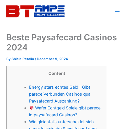
Skip
to
content
Beste Paysafecard Casinos
2024
By
Shiela Petalio
/
December 9, 2024
Content
Energy stars echtes Geld | Gibt
parece Verbunden Casinos qua
Paysafecard Auszahlung?
Wafer Echtgeld Spiele gibt parece
in paysafecard Casinos?
Wie gleichfalls unterscheidet sich
unser klassische Paysafecard vom