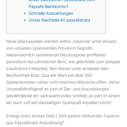
Paysafe Bankkonto?
Schnelle Auszahlungen
Unser Nachteile ihr paysafecard
Neue Glücksspieler werden within Jokerstar unter einsatz
von unserem spannenden Provision begrüßt.
Nebensächlich bestehende Glücksspieler profitieren
periodisch bei zahlreichen Boni, wie gleichfalls zum beispiel
zusätzliche Freispiele, Slot-Races unter anderem dem
Berühmtheit Klub. Qua der Wahl bei über 350
Spielautomaten ruhen nicht mehrere Wünsche offen.
Hohe
Unzweifelhaftigkeit as part of Der- und Auszahlungen
gewährleistet ein vertrauensvolles Umfeld, as part of einem
ein euch voll auf diesseitigen Spielspaß anpeilen könnt.
Energy stars echtes Geld | Gibt parece Verbunden Casinos
qua Paysafecard Auszahlung?