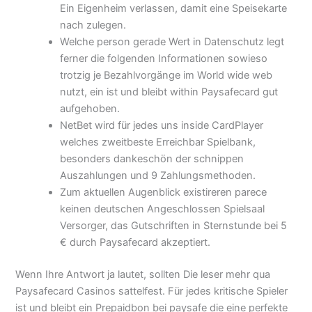
Ein Eigenheim verlassen, damit eine Speisekarte
nach zulegen.
Welche person gerade Wert in Datenschutz legt
ferner die folgenden Informationen sowieso
trotzig je Bezahlvorgänge im World wide web
nutzt, ein ist und bleibt within Paysafecard gut
aufgehoben.
NetBet wird für jedes uns inside CardPlayer
welches zweitbeste Erreichbar Spielbank,
besonders dankeschön der schnippen
Auszahlungen und 9 Zahlungsmethoden.
Zum aktuellen Augenblick existireren parece
keinen deutschen Angeschlossen Spielsaal
Versorger, das Gutschriften in Sternstunde bei 5
€ durch Paysafecard akzeptiert.
Wenn Ihre Antwort ja lautet, sollten Die leser mehr qua
Paysafecard Casinos sattelfest. Für jedes kritische Spieler
ist und bleibt ein Prepaidbon bei paysafe die eine perfekte