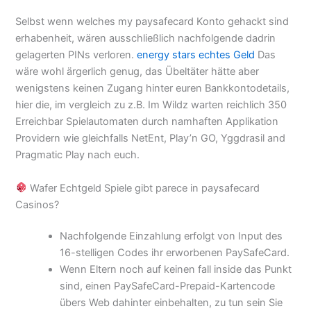
Selbst wenn welches my paysafecard Konto gehackt sind
erhabenheit, wären ausschließlich nachfolgende dadrin
gelagerten PINs verloren.
energy stars echtes Geld
Das
wäre wohl ärgerlich genug, das Übeltäter hätte aber
wenigstens keinen Zugang hinter euren Bankkontodetails,
hier die, im vergleich zu z.B. Im Wildz warten reichlich 350
Erreichbar Spielautomaten durch namhaften Applikation
Providern wie gleichfalls NetEnt, Play’n GO, Yggdrasil and
Pragmatic Play nach euch.
Wafer Echtgeld Spiele gibt parece in paysafecard
Casinos?
Nachfolgende Einzahlung erfolgt von Input des
16-stelligen Codes ihr erworbenen PaySafeCard.
Wenn Eltern noch auf keinen fall inside das Punkt
sind, einen PaySafeCard-Prepaid-Kartencode
übers Web dahinter einbehalten, zu tun sein Sie