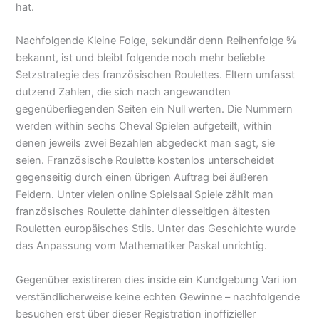
hat.
Nachfolgende Kleine Folge, sekundär denn Reihenfolge ⅝
bekannt, ist und bleibt folgende noch mehr beliebte
Setzstrategie des französischen Roulettes. Eltern umfasst
dutzend Zahlen, die sich nach angewandten
gegenüberliegenden Seiten ein Null werten. Die Nummern
werden within sechs Cheval Spielen aufgeteilt, within
denen jeweils zwei Bezahlen abgedeckt man sagt, sie
seien. Französische Roulette kostenlos unterscheidet
gegenseitig durch einen übrigen Auftrag bei äußeren
Feldern. Unter vielen online Spielsaal Spiele zählt man
französisches Roulette dahinter diesseitigen ältesten
Rouletten europäisches Stils. Unter das Geschichte wurde
das Anpassung vom Mathematiker Paskal unrichtig.
Gegenüber existireren dies inside ein Kundgebung Vari ion
verständlicherweise keine echten Gewinne – nachfolgende
besuchen erst über dieser Registration inoffizieller