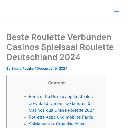
Skip
to
content
Beste Roulette Verbunden
Casinos Spielsaal Roulette
Deutschland 2024
By
Shiela Petalio
/
December 9, 2024
Content
Book of Ra Deluxe app kostenlos
download: Unser Traktandum 5
Casinos qua Online Roulette 2024
Roulette Apps und mobiles Partie
Spielerschutz Organisationen