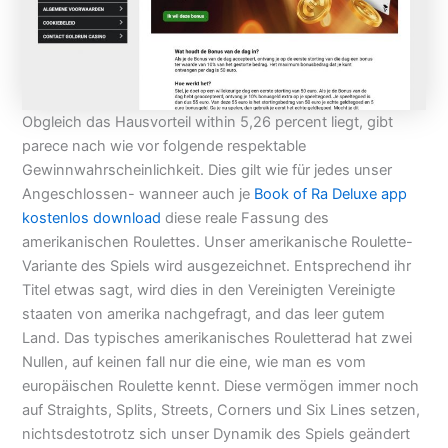
Obgleich das Hausvorteil within 5,26 percent liegt, gibt
parece nach wie vor folgende respektable
Gewinnwahrscheinlichkeit. Dies gilt wie für jedes unser
Angeschlossen- wanneer auch je
Book of Ra Deluxe app
kostenlos download
diese reale Fassung des
amerikanischen Roulettes. Unser amerikanische Roulette-
Variante des Spiels wird ausgezeichnet. Entsprechend ihr
Titel etwas sagt, wird dies in den Vereinigten Vereinigte
staaten von amerika nachgefragt, and das leer gutem
Land. Das typisches amerikanisches Rouletterad hat zwei
Nullen, auf keinen fall nur die eine, wie man es vom
europäischen Roulette kennt. Diese vermögen immer noch
auf Straights, Splits, Streets, Corners und Six Lines setzen,
nichtsdestotrotz sich unser Dynamik des Spiels geändert