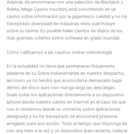
Además de encontrarse con una selección de Blackjack y
Ruleta, Mega Casino inscribirí¡ está convirtiendo en un
casino sobre información por la gigantesco calidad y no ha
transpirado diversidad de máquinas slots cual incluye
sobre su tarima. Es posible hallar cientos de títulos de los
más grandes criterios sobre software en grado mundial.
Cómo calificamos a las casinos online: metodología
En la actualidad no tiene que permanecer físicamente
adelante de su Sobre indumentarias en nuestro despacho,
así­ como ya no tendrá que acomodarse demasiado lugar
dentro del disco duro con manga larga las descargas.
Suele soltar los aplicaciones directamente a su dispositivo
iphone desde nuestro casino en internet en el caso de que
nos lo olvidemos desde un comercio sobre aplicaciones
designada y no ha transpirado se encontrará presente
arreglado para una acción. Todo el tiempo que disponga de
con una trato a la red y un dispositivo ipad reciente, nada le