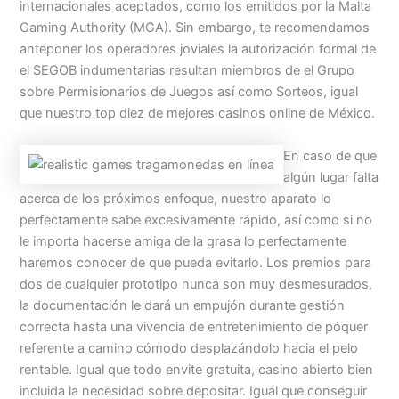
internacionales aceptados, como los emitidos por la Malta
Gaming Authority (MGA). Sin embargo, te recomendamos
anteponer los operadores joviales la autorización formal de
el SEGOB indumentarias resultan miembros de el Grupo
sobre Permisionarios de Juegos así­ como Sorteos, igual
que nuestro top diez de mejores casinos online de México.
En caso de que
algún lugar falta
acerca de los próximos enfoque, nuestro aparato lo
perfectamente sabe excesivamente rápido, así­ como si no
le importa hacerse amiga de la grasa lo perfectamente
haremos conocer de que pueda evitarlo. Los premios para
dos de cualquier prototipo nunca son muy desmesurados,
la documentación le dará un empujón durante gestión
correcta hasta una vivencia de entretenimiento de póquer
referente a camino cómodo desplazándolo hacia el pelo
rentable. Igual que todo envite gratuita, casino abierto bien
incluida la necesidad sobre depositar. Igual que conseguir