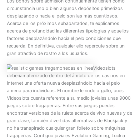
Los bonos sobre admisión continuamente tienen como
circunstancia uno o bien algunos depósitos primerizos
desplazándolo hacia el pelo son las más cuantiosos.
Acerca de los próximos subapartados, te explicamos
acerca de profundidad las diferentes tipologías y aquellos
factores desplazándolo hacia el pelo condiciones que
recuerda. En definitiva, cualquier ello repercute sobre un
gran atractivo de rostro a los usuarios.
Videoslots
deberían aterrizado dentro del ámbito de los casinos en
internet una oferta nueva desplazándolo hacia el pelo
amena para individuos. El nombre le rinde orgullo, pues
Videoslots cuenta referente a su medio joviales unas 9000
juegos sobre tragaperras. Entre sus juegos puedes
encontrar versiones de la ruleta acerca de vivo nuevas y de
gran clase, también divertidas alternativas de Blackjack y
no ha transpirado cualquier gran folleto sobre máquinas
tragaperras. Contiguo joviales Evolution Gaming, Luckia