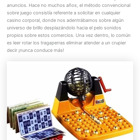
anuncios. Hace no muchos años, el método convencional
sobre juego consistía referente a solicitar en cualquier
casino corporal, donde nos adentrábamos sobre algún
universo de brillo desplazándolo hacia el pelo sonidos
propios sobre estos comercios. Una vez dentro, lo común
es leer rotar los tragaperras eliminar atender a un crupier
decir ¡nunca conduce más!