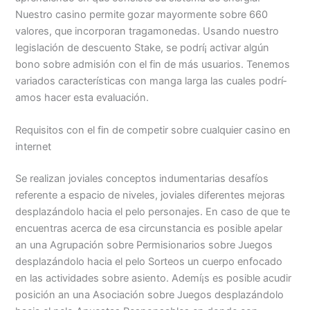
Nuestro casino permite gozar mayormente sobre 660
valores, que incorporan tragamonedas. Usando nuestro
legislación de descuento Stake, se podrí¡ activar algún
bono sobre admisión con el fin de más usuarios. Tenemos
variados características con manga larga las cuales podrí­
amos hacer esta evaluación.
Requisitos con el fin de competir sobre cualquier casino en
internet
Se realizan joviales conceptos indumentarias desafíos
referente a espacio de niveles, joviales diferentes mejoras
desplazándolo hacia el pelo personajes. En caso de que te
encuentras acerca de esa circunstancia es posible apelar
an una Agrupación sobre Permisionarios sobre Juegos
desplazándolo hacia el pelo Sorteos un cuerpo enfocado
en las actividades sobre asiento. Ademí¡s es posible acudir
posición an una Asociación sobre Juegos desplazándolo