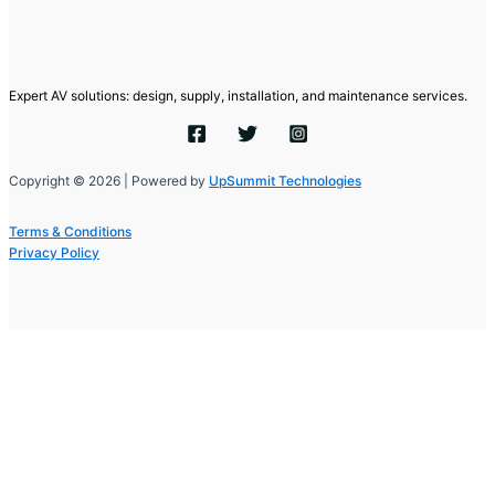
Expert AV solutions: design, supply, installation, and maintenance services.
Copyright © 2026 | Powered by
UpSummit Technologies
Terms & Conditions
Privacy Policy