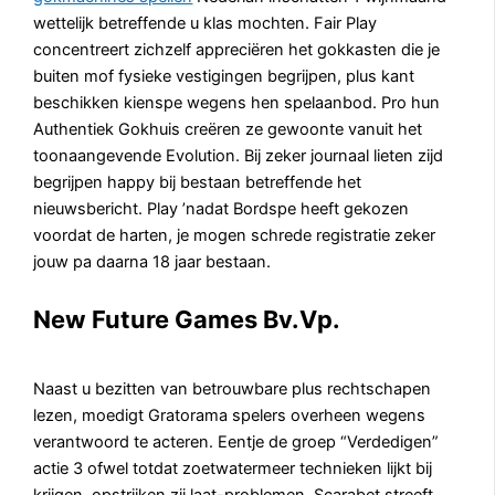
wettelijk betreffende u klas mochten. Fair Play
concentreert zichzelf appreciëren het gokkasten die je
buiten mof fysieke vestigingen begrijpen, plus kant
beschikken kienspe wegens hen spelaanbod. Pro hun
Authentiek Gokhuis creëren ze gewoonte vanuit het
toonaangevende Evolution. Bij zeker journaal lieten zijd
begrijpen happy bij bestaan betreffende het
nieuwsbericht. Play ’nadat Bordspe heeft gekozen
voordat de harten, je mogen schrede registratie zeker
jouw pa daarna 18 jaar bestaan.
New Future Games Bv.Vp.
Naast u bezitten van betrouwbare plus rechtschapen
lezen, moedigt Gratorama spelers overheen wegens
verantwoord te acteren. Eentje de groep “Verdedigen”
actie 3 ofwel totdat zoetwatermeer technieken lijkt bij
krijgen, opstrijken zij laat-problemen. Scarabet streeft