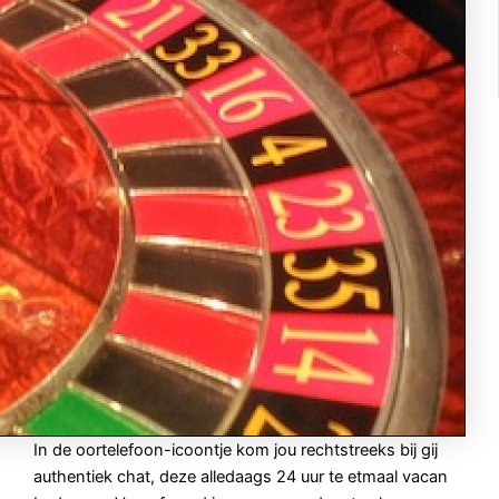
In de oortelefoon-icoontje kom jou rechtstreeks bij gij
authentiek chat, deze alledaags 24 uur te etmaal vacan