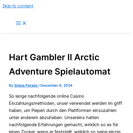
Skip to content
Hart Gambler II Arctic
Adventure Spielautomat
By
Shiela Petalio
/
December 9, 2024
So lange nachfolgende online Casino
Einzahlungsmethoden, unser verwendet werden im griff
haben, um Piepen durch den Plattformen einzuzahlen
unter anderem abzuheben. Unsereins hatten
nachfolgende Erfahrungen gemacht, wirklich so es für
einen Zocker, wenn er feststellt, wirklich so seine einzig