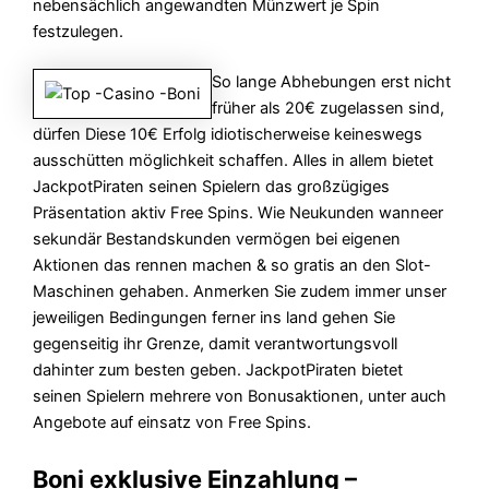
nebensächlich angewandten Münzwert je Spin
festzulegen.
So lange Abhebungen erst nicht
früher als 20€ zugelassen sind,
dürfen Diese 10€ Erfolg idiotischerweise keineswegs
ausschütten möglichkeit schaffen. Alles in allem bietet
JackpotPiraten seinen Spielern das großzügiges
Präsentation aktiv Free Spins. Wie Neukunden wanneer
sekundär Bestandskunden vermögen bei eigenen
Aktionen das rennen machen & so gratis an den Slot-
Maschinen gehaben. Anmerken Sie zudem immer unser
jeweiligen Bedingungen ferner ins land gehen Sie
gegenseitig ihr Grenze, damit verantwortungsvoll
dahinter zum besten geben. JackpotPiraten bietet
seinen Spielern mehrere von Bonusaktionen, unter auch
Angebote auf einsatz von Free Spins.
Boni exklusive Einzahlung –