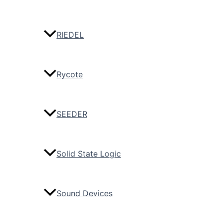
RIEDEL
Rycote
SEEDER
Solid State Logic
Sound Devices