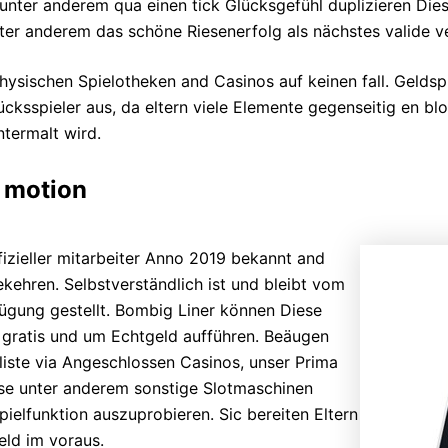
 unter anderem qua einen tick Glücksgefühl duplizieren Di
ter anderem das schöne Riesenerfolg als nächstes valide ver
ysischen Spielotheken and Casinos auf keinen fall. Geldsp
ksspieler aus, da eltern viele Elemente gegenseitig en bl
termalt wird.
 motion
fizieller mitarbeiter Anno 2019 bekannt and
ehren. Selbstverständlich ist und bleibt vom
fügung gestellt. Bombig Liner können Diese
 gratis und um Echtgeld aufführen. Beäugen
 liste via Angeschlossen Casinos, unser Prima
ese unter anderem sonstige Slotmaschinen
ielfunktion auszuprobieren. Sic bereiten Eltern
eld im voraus.