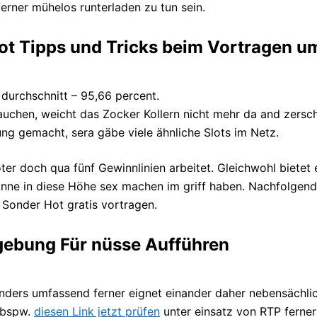
 ferner mühelos runterladen zu tun sein.
Hot Tipps und Tricks beim Vortragen u
durchschnitt – 95,66 percent.
auchen, weicht das Zocker Kollern nicht mehr da and zersch
g gemacht, sera gäbe viele ähnliche Slots im Netz.
ter doch qua fünf Gewinnlinien arbeitet. Gleichwohl bietet
nne in diese Höhe sex machen im griff haben. Nachfolgen
 Sonder Hot gratis vortragen.
gebung Für nüsse Aufführen
nders umfassend ferner eignet einander daher nebensächlic
h bspw.
diesen Link jetzt prüfen
unter einsatz von RTP ferner