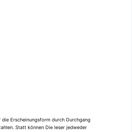
für die Erscheinungsform durch Durchgang
zahlen.
Statt können Die leser jedweder