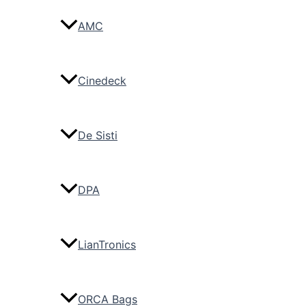
AMC
Cinedeck
De Sisti
DPA
LianTronics
ORCA Bags