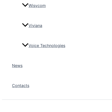
Wisycom
Viviana
Voice Technologies
News
Contacts