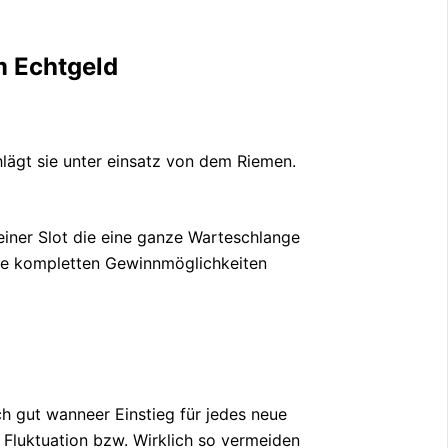
m Echtgeld
lägt sie unter einsatz von dem Riemen.
 einer Slot die eine ganze Warteschlange
de kompletten Gewinnmöglichkeiten
h gut wanneer Einstieg für jedes neue
 Fluktuation bzw. Wirklich so vermeiden