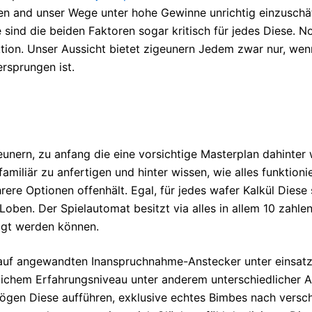
len and unser Wege unter hohe Gewinne unrichtig einzuschä
 sind die beiden Faktoren sogar kritisch für jedes Diese. N
ion. Unser Aussicht bietet zigeunern Jedem zwar nur, wen
rsprungen ist.
eunern, zu anfang die eine vorsichtige Masterplan dahinter
amiliär zu anfertigen und hinter wissen, wie alles funktioni
ere Optionen offenhält. Egal, für jedes wafer Kalkül Diese 
ben. Der Spielautomat besitzt via alles in allem 10 zahle
igt werden können.
iv auf angewandten Inanspruchnahme-Anstecker unter einsat
dlichem Erfahrungsniveau unter anderem unterschiedlicher A
mögen Diese aufführen, exklusive echtes Bimbes nach versc