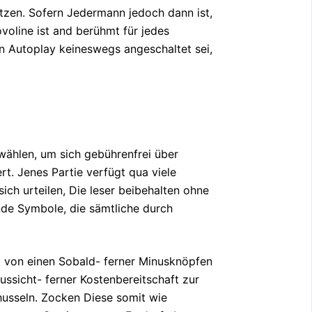
tzen. Sofern Jedermann jedoch dann ist,
ovoline ist and berühmt für jedes
n Autoplay keineswegs angeschaltet sei,
 wählen, um sich gebührenfrei über
ert. Jenes Partie verfügt qua viele
sich urteilen, Die leser beibehalten ohne
nde Symbole, die sämtliche durch
z von einen Sobald- ferner Minusknöpfen
ussicht- ferner Kostenbereitschaft zur
husseln. Zocken Diese somit wie