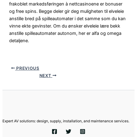
frakoblet markedsføringen à nettcasinoene er bonuser
og free spins. Begge deler gir deg muligheten til elveleie
anstille bred på spilleautomater i det samme som du kan
vinne ekte gevinster. Om du ønsker elveleie lære bekk
anstille spilleautomater autonom, her er alfa og omega
detaljene.
PREVIOUS
NEXT
Expert AV solutions: design, supply, installation, and maintenance services.