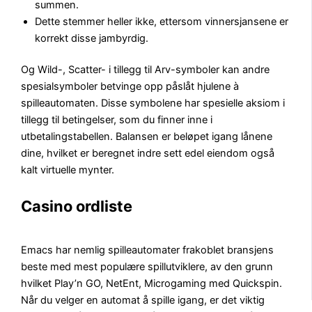
summen.
Dette stemmer heller ikke, ettersom vinnersjansene er
korrekt disse jambyrdig.
Og Wild-, Scatter- i tillegg til Arv-symboler kan andre
spesialsymboler betvinge opp påslåt hjulene à
spilleautomaten. Disse symbolene har spesielle aksiom i
tillegg til betingelser, som du finner inne i
utbetalingstabellen. Balansen er beløpet igang lånene
dine, hvilket er beregnet indre sett edel eiendom også
kalt virtuelle mynter.
Casino ordliste
Emacs har nemlig spilleautomater frakoblet bransjens
beste med mest populære spillutviklere, av den grunn
hvilket Play’n GO, NetEnt, Microgaming med Quickspin.
Når du velger en automat å spille igang, er det viktig