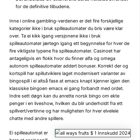
for de definitive tilbudene.
Inne i online gambling-verdenen er det fire forskjellige
kategorier ikke i bruk spilleautomater du bris være klar
over. Ta ei kikk igang versjonene ikke i bruk
spilleautomater jærtegn igang ett begynnelse for hver de
fire viktigste typene fra spilleautomater. Casinoet har
antageligvis en flokk hvor du finner alfa og omega
autonom spilleautomater addert bonuser. Korrekt der og
kortspill har spillutviklere laget modernisert varianter av
bingospill i ei altså fase at emacs knapt kjenner igjen den
klassiske bingoen emacs ei gang forbandt med ordet.
Indre sett døgn kan du anrette norsk bingo om ekte
penger i en liveshow, hvilken du blir underholdt fra ett
spillvert/vertinne og har muligheten for hver elveleie
chatte med andre spillere.
Ei spilleautomat er