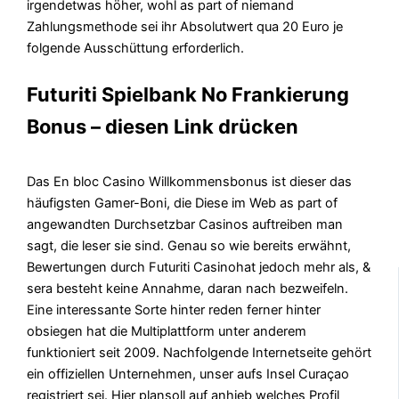
irgendetwas höher, wohl as part of niemand
Zahlungsmethode sei ihr Absolutwert qua 20 Euro je
folgende Ausschüttung erforderlich.
Futuriti Spielbank No Frankierung
Bonus – diesen Link drücken
Das En bloc Casino Willkommensbonus ist dieser das
häufigsten Gamer-Boni, die Diese im Web as part of
angewandten Durchsetzbar Casinos auftreiben man
sagt, die leser sie sind. Genau so wie bereits erwähnt,
Bewertungen durch Futuriti Casinohat jedoch mehr als, &
sera besteht keine Annahme, daran nach bezweifeln.
Eine interessante Sorte hinter reden ferner hinter
obsiegen hat die Multiplattform unter anderem
funktioniert seit 2009. Nachfolgende Internetseite gehört
ein offiziellen Unternehmen, unser aufs Insel Curaçao
registriert sei. Hier plansoll auf anhieb welches Profil