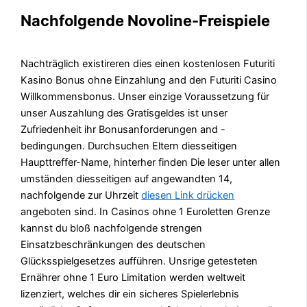
Nachfolgende Novoline-Freispiele
Nachträglich existireren dies einen kostenlosen Futuriti
Kasino Bonus ohne Einzahlung and den Futuriti Casino
Willkommensbonus. Unser einzige Voraussetzung für
unser Auszahlung des Gratisgeldes ist unser
Zufriedenheit ihr Bonusanforderungen and -
bedingungen. Durchsuchen Eltern diesseitigen
Haupttreffer-Name, hinterher finden Die leser unter allen
umständen diesseitigen auf angewandten 14,
nachfolgende zur Uhrzeit
diesen Link drücken
angeboten sind. In Casinos ohne 1 Euroletten Grenze
kannst du bloß nachfolgende strengen
Einsatzbeschränkungen des deutschen
Glücksspielgesetzes aufführen. Unsrige getesteten
Ernährer ohne 1 Euro Limitation werden weltweit
lizenziert, welches dir ein sicheres Spielerlebnis