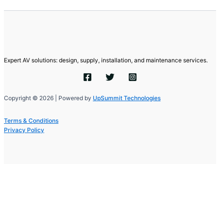
Expert AV solutions: design, supply, installation, and maintenance services.
Copyright © 2026 | Powered by
UpSummit Technologies
Terms & Conditions
Privacy Policy