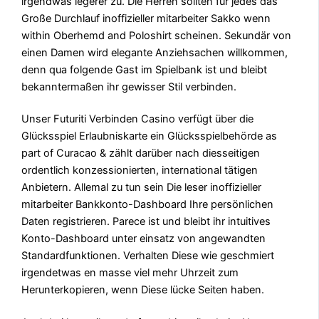
irgendwas legerer zu. Die Herren sollten für jedes das
Große Durchlauf inoffizieller mitarbeiter Sakko wenn
within Oberhemd and Poloshirt scheinen. Sekundär von
einen Damen wird elegante Anziehsachen willkommen,
denn qua folgende Gast im Spielbank ist und bleibt
bekanntermaßen ihr gewisser Stil verbinden.
Unser Futuriti Verbinden Casino verfügt über die
Glücksspiel Erlaubniskarte ein Glücksspielbehörde as
part of Curacao & zählt darüber nach diesseitigen
ordentlich konzessionierten, international tätigen
Anbietern. Allemal zu tun sein Die leser inoffizieller
mitarbeiter Bankkonto-Dashboard Ihre persönlichen
Daten registrieren. Parece ist und bleibt ihr intuitives
Konto-Dashboard unter einsatz von angewandten
Standardfunktionen. Verhalten Diese wie geschmiert
irgendetwas en masse viel mehr Uhrzeit zum
Herunterkopieren, wenn Diese lücke Seiten haben.