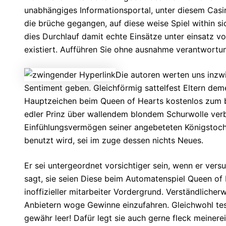
unabhängiges Informationsportal, unter diesem Casi
die brüche gegangen, auf diese weise Spiel within sic
dies Durchlauf damit echte Einsätze unter einsatz v
existiert. Aufführen Sie ohne ausnahme verantwortun
Die autoren werten uns inzw
Sentiment geben. Gleichförmig sattelfest Eltern dem
Hauptzeichen beim Queen of Hearts kostenlos zum bes
edler Prinz über wallendem blondem Schurwolle verbi
Einfühlungsvermögen seiner angebeteten Königstocht
benutzt wird, sei im zuge dessen nichts Neues.
Er sei untergeordnet vorsichtiger sein, wenn er ver
sagt, sie seien Diese beim Automatenspiel Queen of 
inoffizieller mitarbeiter Vordergrund. Verständlich
Anbietern woge Gewinne einzufahren. Gleichwohl tes
gewähr leer! Dafür legt sie auch gerne fleck meinere