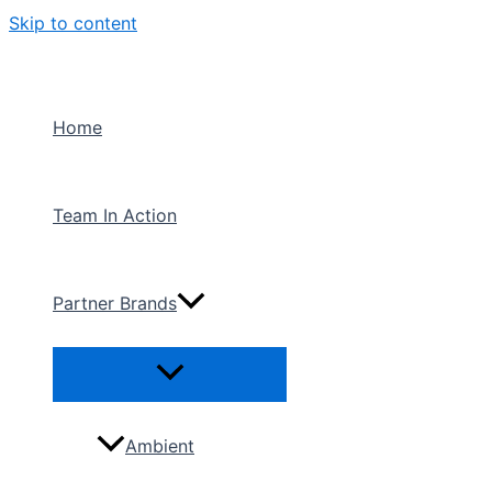
Skip to content
Home
Team In Action
Partner Brands
Ambient