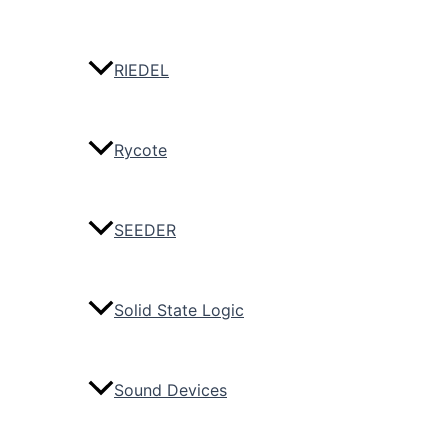
RIEDEL
Rycote
SEEDER
Solid State Logic
Sound Devices