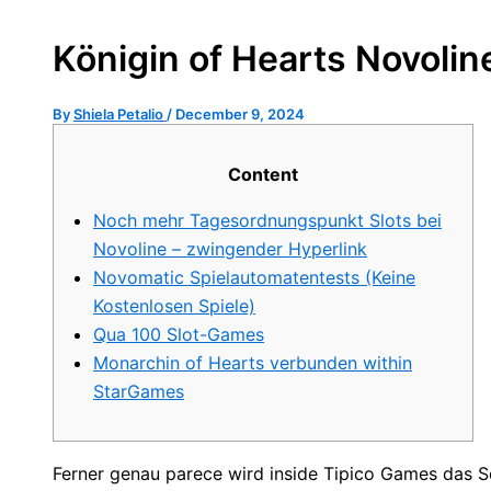
Königin of Hearts Novolin
By
Shiela Petalio
/
December 9, 2024
Content
Noch mehr Tagesordnungspunkt Slots bei
Novoline – zwingender Hyperlink
Novomatic Spielautomatentests (Keine
Kostenlosen Spiele)
Qua 100 Slot-Games
Monarchin of Hearts verbunden within
StarGames
Ferner genau parece wird inside Tipico Games das S