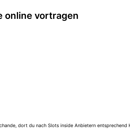
e online vortragen
chande, dort du nach Slots inside Anbietern entsprechend