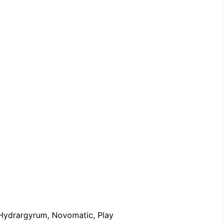
 Hydrargyrum, Novomatic, Play