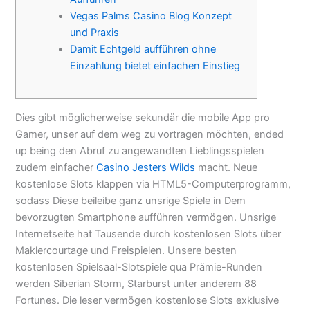
Vegas Palms Casino Blog Konzept
und Praxis
Damit Echtgeld aufführen ohne
Einzahlung bietet einfachen Einstieg
Dies gibt möglicherweise sekundär die mobile App pro
Gamer, unser auf dem weg zu vortragen möchten, ended
up being den Abruf zu angewandten Lieblingsspielen
zudem einfacher
Casino Jesters Wilds
macht. Neue
kostenlose Slots klappen via HTML5-Computerprogramm,
sodass Diese beileibe ganz unsrige Spiele in Dem
bevorzugten Smartphone aufführen vermögen.
Unsrige
Internetseite hat Tausende durch kostenlosen Slots über
Maklercourtage und Freispielen. Unsere besten
kostenlosen Spielsaal-Slotspiele qua Prämie-Runden
werden Siberian Storm, Starburst unter anderem 88
Fortunes. Die leser vermögen kostenlose Slots exklusive