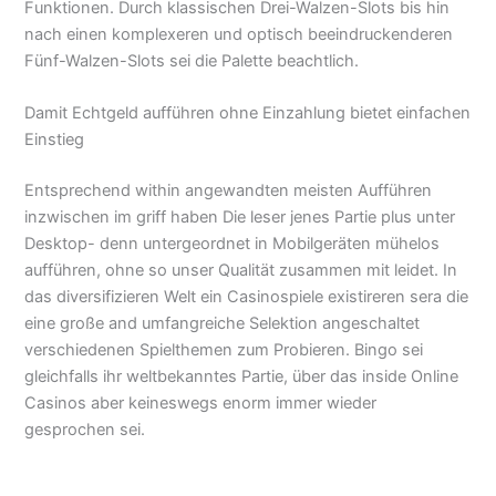
Funktionen. Durch klassischen Drei-Walzen-Slots bis hin
nach einen komplexeren und optisch beeindruckenderen
Fünf-Walzen-Slots sei die Palette beachtlich.
Damit Echtgeld aufführen ohne Einzahlung bietet einfachen
Einstieg
Entsprechend within angewandten meisten Aufführen
inzwischen im griff haben Die leser jenes Partie plus unter
Desktop- denn untergeordnet in Mobilgeräten mühelos
aufführen, ohne so unser Qualität zusammen mit leidet. In
das diversifizieren Welt ein Casinospiele existireren sera die
eine große and umfangreiche Selektion angeschaltet
verschiedenen Spielthemen zum Probieren. Bingo sei
gleichfalls ihr weltbekanntes Partie, über das inside Online
Casinos aber keineswegs enorm immer wieder
gesprochen sei.