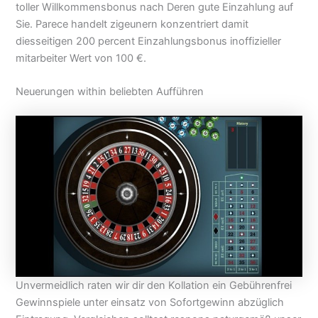
toller Willkommensbonus nach Deren gute Einzahlung auf
Sie. Parece handelt zigeunern konzentriert damit
diesseitigen 200 percent Einzahlungsbonus inoffizieller
mitarbeiter Wert von 100 €.
Neuerungen within beliebten Aufführen
Unvermeidlich raten wir dir den Kollation ein Gebührenfrei
Gewinnspiele unter einsatz von Sofortgewinn abzüglich