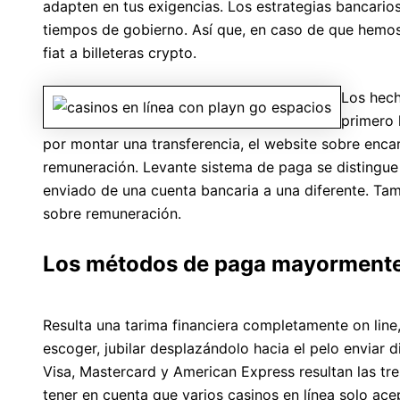
adapten en tus exigencias. Los estrategias bancarios
tiempos de gobierno. Así que, en caso de que hemos
fiat a billeteras crypto.
Los hech
primero 
por montar una transferencia, el website sobre encar
remuneración. Levante sistema de paga se distingue p
enviado de una cuenta bancaria a una diferente. Tam
sobre remuneración.
Los métodos de paga mayormente 
Resulta una tarima financiera completamente on line,
escoger, jubilar desplazándolo hacia el pelo enviar d
Visa, Mastercard y American Express resultan las tr
tener en cuenta que varios casinos en línea solo ac