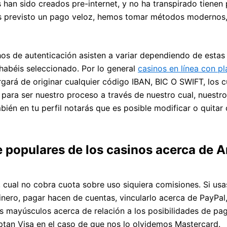
 han sido creados pre-internet, y no ha transpirado tienen
 previsto un pago veloz, hemos tomar métodos modernos, n
os de autenticación asisten a variar dependiendo de estas
habéis seleccionado. Por lo general
casinos en línea con p
gará de originar cualquier código IBAN, BIC O SWIFT, los cu
ara ser nuestro proceso a través de nuestro cual, nuestro 
bién en tu perfil notarás que es posible modificar o quita
populares de los casinos acerca de A
 cual no cobra cuota sobre uso siquiera comisiones. Si usa
inero, pagar hacen de cuentas, vincularlo acerca de PayPal, 
es mayúsculos acerca de relación a los posibilidades de pa
eptan Visa en el caso de que nos lo olvidemos Mastercard.