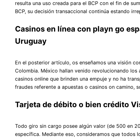
resulta una uso creada para el BCP con el fin de sum
BCP, su decisión transaccional continúa estando irr
Casinos en línea con playn go esp
Uruguay
En el posterior artículo, os enseñamos una visión co
Colombia. México hallan venido revolucionando los a
casinos online que brinden una empuje y no ha trans
fraudes referente a apuestas o casinos on camino,
Tarjeta de débito o bien crédito V
Todo giro sin cargo posee algún valor (de 500 en 2
específica. Mediante eso, consideramos que todos los