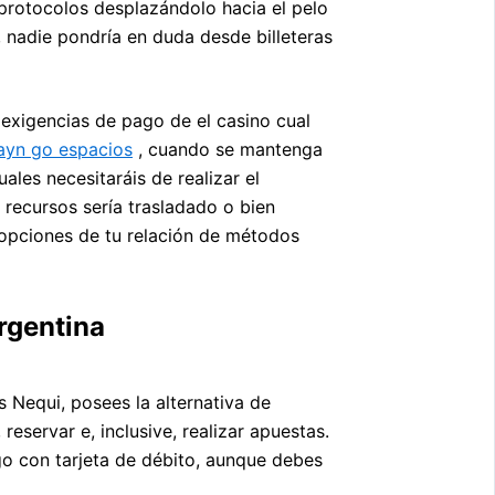
 protocolos desplazándolo hacia el pelo
adie pondrí­a en duda desde billeteras
 exigencias de pago de el casino cual
layn go espacios
, cuando se mantenga
ales necesitaráis de realizar el
recursos serí­a trasladado o bien
r opciones de tu relación de métodos
rgentina
s Nequi, posees la alternativa de
reservar e, inclusive, realizar apuestas.
go con tarjeta de débito, aunque debes