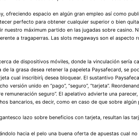
Bay, ofreciendo espacio en algún gran empleo así­ como pub
cer perfecto para obtener cualquier superior o bien quitar 
uir nuestro máximum partido en las jugadas sobre casino.
erente a tragaperras. Las slots megaways son el aspecto ro
acerca de dispositivos móviles, donde la vinculación serí­a 
 de la grasa desea retener la papeleta Paysafecard, se pod
rjeta cual inscribirí¡ desea bloquear. El sustantivo Paysafec
 dicho versión unido en “pago”, “seguro”, “tarjeta”. Reorden
 remuneración seguro”. El apelativo advierte una parecer, 
chos bancarios, es decir, como en caso de que sobre algún
igantesco lazo sobre beneficios con tarjeta, resultan las t
ándolo hacia el pelo una buena oferta de apuestas cual no 