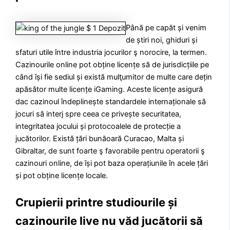
Până pe capăt și venim
de știri noi, ghiduri și
sfaturi utile între industria jocurilor ş norocire, la termen.
Cazinourile online pot obține licențe să de jurisdicțiile pe
când își fie sediul și există mulţumitor de multe care dețin
apăsător multe licențe iGaming. Aceste licențe asigură
dac cazinoul îndeplinește standardele internaționale să
jocuri să interj spre ceea ce privește securitatea,
integritatea jocului și protocoalele de protecție a
jucătorilor. Există țări bunăoară Curacao, Malta și
Gibraltar, de sunt foarte ş favorabile pentru operatorii ş
cazinouri online, de își pot baza operațiunile în acele țări
și pot obține licențe locale.
Crupierii printre studiourile și
cazinourile live nu văd jucătorii să