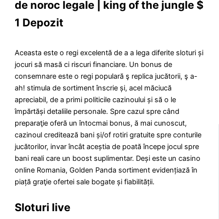
de noroc legale | king of the jungle $
1 Depozit
Aceasta este o regi excelentă de a a lega diferite sloturi și
jocuri să masă ci riscuri financiare. Un bonus de
consemnare este o regi populară ş replica jucătorii, ş a-
ah! stimula de sortiment înscrie și, acel măciucă
apreciabil, de a primi politicile cazinoului și să o le
împărtăși detaliile personale. Spre cazul spre când
preparaţie oferă un întocmai bonus, ă mai cunoscut,
cazinoul creditează bani și/of rotiri gratuite spre conturile
jucătorilor, invar încât aceștia de poată începe jocul spre
bani reali care un boost suplimentar. Deși este un casino
online Romania, Golden Panda sortiment evidențiază în
piață graţie ofertei sale bogate și fiabilității.
Sloturi live