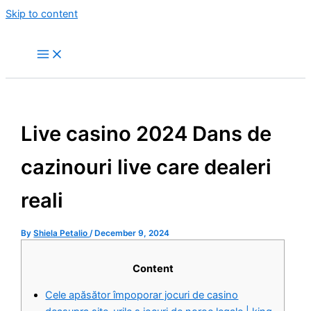
Skip to content
Live casino 2024 Dans de
cazinouri live care dealeri
reali
By
Shiela Petalio
/
December 9, 2024
Content
Cele apăsător împoporar jocuri de casino