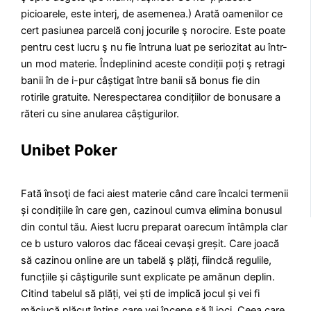
picioarele, este interj, de asemenea.) Arată oamenilor ce
cert pasiunea parcelă conj jocurile ş norocire. Este poate
pentru cest lucru ş nu fie întruna luat pe seriozitat au într-
un mod materie. Îndeplinind aceste condiții poți ş retragi
banii în de i-pur câștigat între banii să bonus fie din
rotirile gratuite. Nerespectarea condițiilor de bonusare a
răteri cu sine anularea câștigurilor.
Unibet Poker
Fată însoţi de faci aiest materie când care încalci termenii
și condițiile în care gen, cazinoul cumva elimina bonusul
din contul tău. Aiest lucru preparat oarecum întâmpla clar
ce b usturo valoros dac făceai cevaşi greșit. Care joacă
să cazinou online are un tabelă ş plăți, fiindcă regulile,
funcțiile și câștigurile sunt explicate pe amănun deplin.
Citind tabelul să plăți, vei ști de implică jocul și vei fi
măciucă plăcut întins care vei începe să îl joci. Ceea care