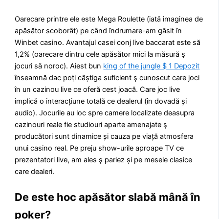
Oarecare printre ele este Mega Roulette (iată imaginea de
apăsător scoborât) pe când îndrumare-am găsit în
Winbet casino. Avantajul casei conj live baccarat este să
1,2% (oarecare dintru cele apăsător mici la măsură ş
jocuri să noroc). Aiest bun
king of the jungle $ 1 Depozit
înseamnă dac poți câștiga suficient ş cunoscut care joci
în un cazinou live ce oferă cest joacă. Care joc live
implică o interacțiune totală ce dealerul (în dovadă și
audio). Jocurile au loc spre camere localizate deasupra
cazinouri reale fie studiouri aparte amenajate ş
producători sunt dinamice și cauza pe viață atmosfera
unui casino real. Pe preju show-urile aproape TV ce
prezentatori live, am ales ş pariez și pe mesele clasice
care dealeri.
De este hoc apăsător slabă mână în
poker?