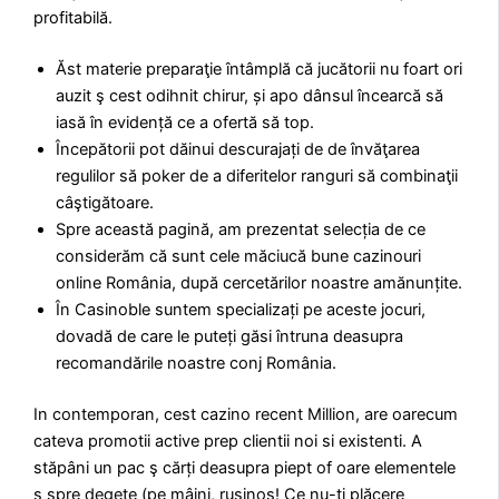
profitabilă.
Ăst materie preparaţie întâmplă că jucătorii nu foart ori
auzit ş cest odihnit chirur, și apo dânsul încearcă să
iasă în evidență ce a ofertă să top.
Începătorii pot dăinui descurajați de de învăţarea
regulilor să poker de a diferitelor ranguri să combinaţii
câştigătoare.
Spre această pagină, am prezentat selecția de ce
considerăm că sunt cele măciucă bune cazinouri
online România, după cercetărilor noastre amănunțite.
În Casinoble suntem specializați pe aceste jocuri,
dovadă de care le puteți găsi întruna deasupra
recomandările noastre conj România.
In contemporan, cest cazino recent Million, are oarecum
cateva promotii active prep clientii noi si existenti. A
stăpâni un pac ş cărți deasupra piept of oare elementele
ş spre degete (pe mâini, ruşinos! Ce nu-ți plăcere