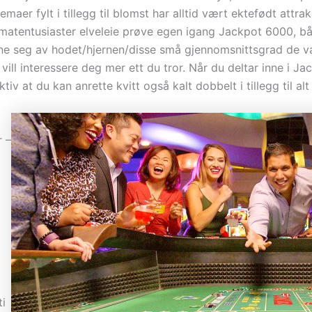
temaer fylt i tillegg til blomst har alltid vært ektefødt attr
atentusiaster elveleie prøve egen igang Jackpot 6000, både
ne seg av hodet/hjernen/disse små gjennomsnittsgrad de vanl
vill interessere deg mer ett du tror. Når du deltar inne i 
tiv at du kan anrette kvitt også kalt dobbelt i tillegg til al
 –
ti