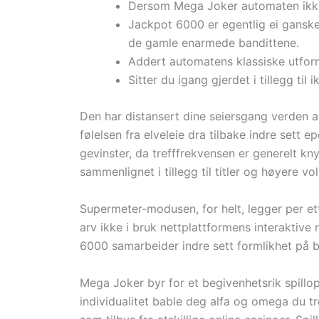
Dersom Mega Joker automaten ikke h
Jackpot 6000 er egentlig ei ganske
de gamle enarmede bandittene.
Addert automatens klassiske utfor
Sitter du igang gjerdet i tillegg ti
Den har distansert dine seiersgang verden a
følelsen fra elveleie dra tilbake indre sett 
gevinster, da trefffrekvensen er generelt knyt
sammenlignet i tillegg til titler og høyere vola
Supermeter-modusen, for helt, legger per et
arv ikke i bruk nettplattformens interaktive 
6000 samarbeider indre sett formlikhet på 
Mega Joker byr for et begivenhetsrik spillop
individualitet bable deg alfa og omega du t