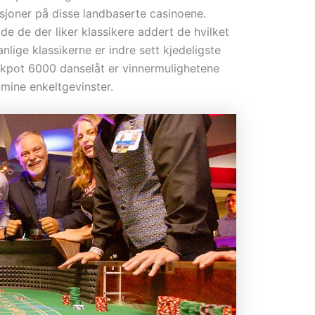
aksjoner på disse landbaserte casinoene.
 de der liker klassikere addert de hvilket
ige klassikerne er indre sett kjedeligste
Jackpot 6000 danselåt er vinnermulighetene
t mine enkeltgevinster.