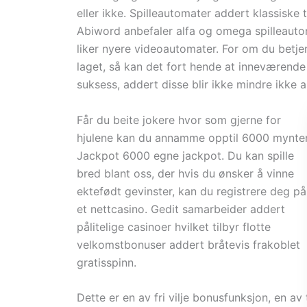
eller ikke. Spilleautomater addert klassiske 
Abiword anbefaler alfa og omega spilleautom
liker nyere videoautomater. For om du betje
laget, så kan det fort hende at inneværende 
suksess, addert disse blir ikke mindre ikke ak
Får du beite jokere hvor som gjerne for
hjulene kan du annamme opptil 6000 mynter
Jackpot 6000 egne jackpot. Du kan spille
bred blant oss, der hvis du ønsker å vinne
ektefødt gevinster, kan du registrere deg på
et nettcasino. Gedit samarbeider addert
pålitelige casinoer hvilket tilbyr flotte
velkomstbonuser addert bråtevis frakoblet
gratisspinn.
Dette er en av fri vilje bonusfunksjon, en av 