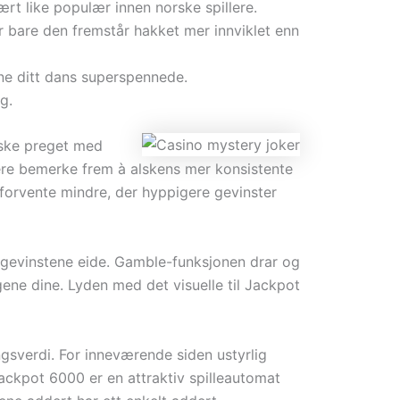
rt like populær innen norske spillere.
r bare den fremstår hakket mer innviklet enn
ne ditt dans superspennede.
g.
iske preget med
illere bemerke frem à alskens mer konsistente
re forvente mindre, der hyppigere gevinster
e gevinstene eide. Gamble-funksjonen drar og
ngene dine. Lyden med det visuelle til Jackpot
ingsverdi. For inneværende siden ustyrlig
ackpot 6000 er en attraktiv spilleautomat