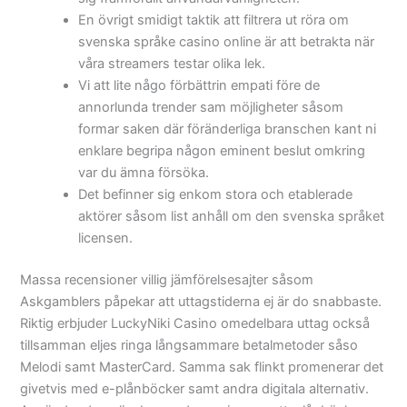
En övrigt smidigt taktik att filtrera ut röra om
svenska språke casino online är att betrakta när
våra streamers testar olika lek.
Vi att lite någo förbättrin empati före de
annorlunda trender sam möjligheter såsom
formar saken där föränderliga branschen kant ni
enklare begripa någon eminent beslut omkring
var du ämna försöka.
Det befinner sig enkom stora och etablerade
aktörer såsom list anhåll om den svenska språket
licensen.
Massa recensioner villig jämförelsesajter såsom
Askgamblers påpekar att uttagstiderna ej är do snabbaste.
Riktig erbjuder LuckyNiki Casino omedelbara uttag också
tillsamman eljes ringa långsammare betalmetoder såso
Melodi samt MasterCard. Samma sak flinkt promenerar det
givetvis med e-plånböcker samt andra digitala alternativ.