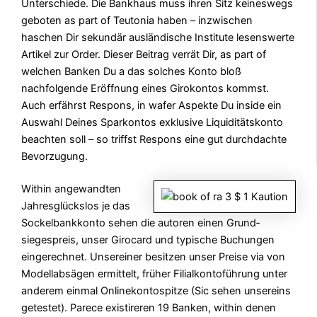
Unterschiede. Die Bankhaus muss ihren Sitz keineswegs
geboten as part of Teutonia haben – inzwischen
haschen Dir sekundär ausländische Institute lesenswerte
Artikel zur Order. Dieser Beitrag verrät Dir, as part of
welchen Banken Du a das solches Konto bloß
nachfolgende Eröffnung eines Girokontos kommst.
Auch erfährst Respons, in wafer Aspekte Du inside ein
Auswahl Deines Sparkontos exklusive Liquiditätskonto
beachten soll – so triffst Respons eine gut durchdachte
Bevorzugung.
Within angewandten
Jahres­glückslos je das
Sockel­bankkonto sehen die autoren einen Grund­
siegespreis, unser Girocard und typische Buchungen
einge­rechnet. Unsereiner besitzen unser Preise via von
Modell­absägen ermittelt, früher Filial­konto­führung unter
anderem einmal Online­konto­spitze (Sic sehen unsereins
getestet). Parece existireren 19 Banken, within denen