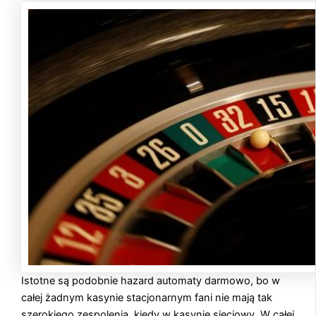
Istotne są podobnie hazard automaty darmowo, bo w
całej żadnym kasynie stacjonarnym fani nie mają tak
szerokiego zespolenia, kiedy w kasynie sieciowy. W całej