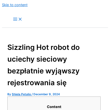
Skip to content
Sizzling Hot robot do
uciechy sieciowy
bezpłatnie wyjąwszy
rejestrowania się
By
Shiela Petalio
/
December 9, 2024
Content