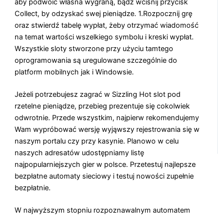
aby podwoić własna wygraną, bądź wciśnij przycisk
Collect, by odzyskać swej pieniądze. 1.Rozpocznij grę
oraz stwierdź tabelę wypłat, żeby otrzymać wiadomość
na temat wartości wszelkiego symbolu i kreski wypłat.
Wszystkie sloty stworzone przy użyciu tamtego
oprogramowania są uregulowane szczególnie do
platform mobilnych jak i Windowsie.
Jeżeli potrzebujesz zagrać w Sizzling Hot slot pod
rzetelne pieniądze, przebieg prezentuje się cokolwiek
odwrotnie. Przede wszystkim, najpierw rekomendujemy
Wam wypróbować wersję wyjąwszy rejestrowania się w
naszym portalu czy przy kasynie. Planowo w celu
naszych adresatów udostępniamy listę
najpopularniejszych gier w polsce. Przetestuj najlepsze
bezpłatne automaty sieciowy i testuj nowości zupełnie
bezpłatnie.
W najwyższym stopniu rozpoznawalnym automatem